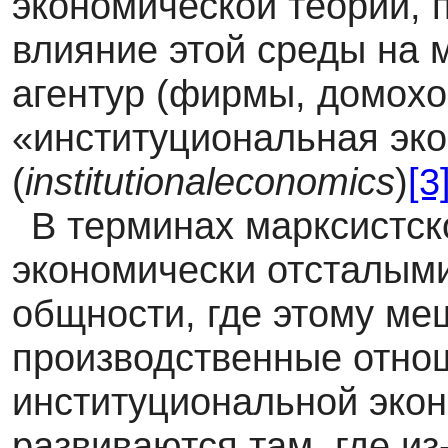
экономической теории,
влияние этой среды на
агентур (фирмы, домохоз
«институциональная эк
(
institution
al
economics
)
[3
В терминах марксистск
экономически отсталым
общности, где этому м
производственные отно
институциональной экон
развиваются там, где из