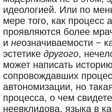
идеологией. Или по мень
мере того, как процесс
проявляются более мра
и
не
означиваемости − к
эстетике
другого
, нечел
может написать историю
сопровождавших процес
автономизации, но така
процесса, о чем свидет
неевклидова, языка в к