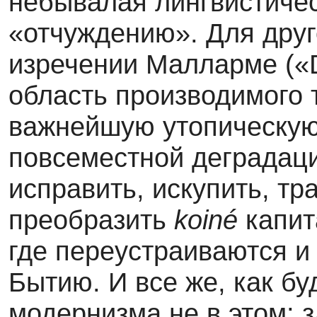
небывалая лингвистичес
«отчуждению». Для друг
изречении Малларме («Don
область производимого 
важнейшую утопическую 
повсеместной деградац
исправить, искупить, т
преобразить
koin
é
капит
где переустраиваются и
Бытию. И все же, как б
модернизма не в этом; з