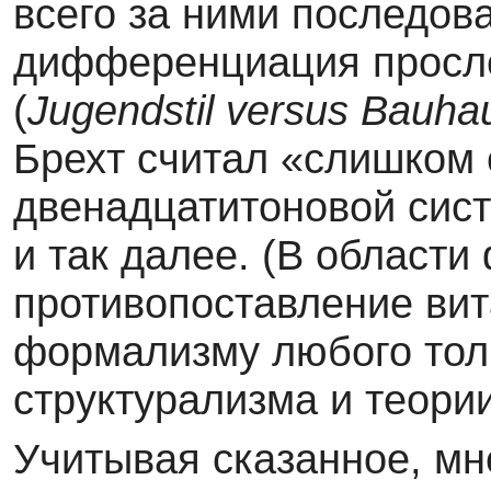
всего за ними последов
дифференциация просле
(
Jugendstil
versus
Bauha
Брехт считал «слишком
двенадцатитоновой сис
и так далее. (В област
противопоставление ви
формализму любого толк
структурализма и теори
Учитывая сказанное, м