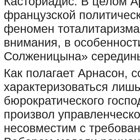
Касториадис. В целом А
французской политическ
феномен тоталитаризма
внимания, в особенност
Солженицына» середины
Как полагает Арнасон, 
характеризоваться лиш
бюрократического госпо
произвол управленческо
несовместим с требова