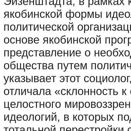
Эйзенштадта, в рамках 
якобинской формы идео
политической организац
основе якобинской про
представление о необх
общества путем политич
указывает этот социолог
отличала «склонность к
целостного мировоззре
идеологий, в которых п
тотальной перестройки 