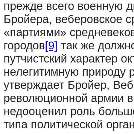
прежде всего военную д
Бройера, веберовское с
«партиями» средневеко
городов
[9]
так же должн
путчистский характер о
нелегитимную природу р
утверждает Бройер, Ве
революционной армии в 
недооценил роль больше
типа политической орга