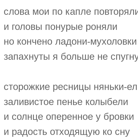
слова мои по капле повторял
и головы понурые роняли
но кончено ладони-мухоловки
запахнуты я больше не спугн
сторожкие ресницы няньки-ел
заливистое пенье колыбели
и солнце оперенное у бровки
и радость отходящую ко сну