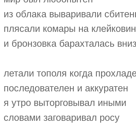
из облака вываривали сбитен
плясали комары на клейкови
и бронзовка барахталась вни
летали тополя когда прохлад
последователен и аккуратен
я утро выторговывал иными
словами заговаривал росу