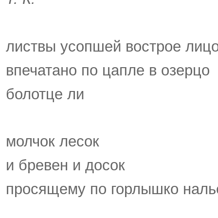
листвы усопшей вострое лиц
впечатано по цапле в озерцо
болотце ли
молчок лесок
и бревен и досок
просящему по горлышко наль