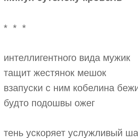
* * *
интеллигентного вида мужик
тащит жестянок мешок
взапуски с ним кобелина беж
будто подошвы ожег
тень ускоряет услужливый ша