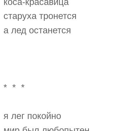
коса-красавица
старуха тронется
а лед останется
* * *
я лег покойно
мир был любопытен