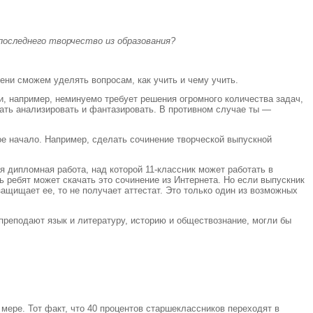
последнего творчество из образования?
мени сможем уделять вопросам, как учить и чему учить.
ки, например, неминуемо требует решения огромного количества задач,
нать анализировать и фантазировать. В противном случае ты —
ое начало. Например, сделать сочинение творческой выпускной
я дипломная работа, над которой 11-классник может работать в
ь ребят может скачать это сочинение из Интернета. Но если выпускник
защищает ее, то не получает аттестат. Это только один из возможных
 преподают язык и литературу, историю и обществознание, могли бы
ере. Тот факт, что 40 процентов старшеклассников переходят в