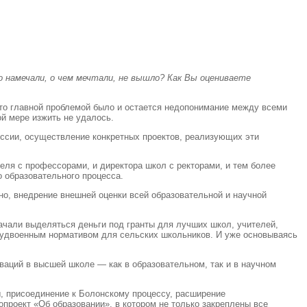
о намечали, о чем мечтали, не вышло? Как Вы оцениваете
что главной проблемой было и остается недопонимание между всеми
й мере изжить не удалось.
России, осуществление конкретных проектов, реализующих эти
еля с профессорами, и директора школ с ректорами, и тем более
о образовательного процесса.
но, внедрение внешней оценки всей образовательной и научной
ачали выделяться деньги под гранты для лучших школ, учителей,
с удвоенным нормативом для сельских школьников. И уже основываясь
ваций в высшей школе — как в образовательном, так и в научном
, присоединение к Болонскому процессу, расширение
проект «Об образовании», в котором не только закреплены все