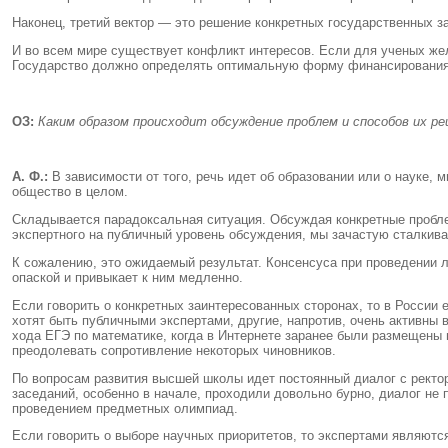
Наконец, третий вектор — это решение конкретных государственных з
И во всем мире существует конфликт интересов. Если для ученых жел
Государство должно определять оптимальную форму финансирования
ОЗ:
Каким образом происходит обсуждение проблем и способов их 
А. Ф.:
В зависимости от того, речь идет об образовании или о науке,
общество в целом.
Складывается парадоксальная ситуация. Обсуждая конкретные пробл
экспертного на публичный уровень обсуждения, мы зачастую сталкив
К сожалению, это ожидаемый результат. Консенсуса при проведении 
опаской и привыкает к ним медленно.
Если говорить о конкретных заинтересованных сторонах, то в России
хотят быть публичными экспертами, другие, напротив, очень активны 
хода ЕГЭ по математике, когда в Интернете заранее были размещены 
преодолевать сопротивление некоторых чиновников.
По вопросам развития высшей школы идет постоянный диалог с ректор
заседаний, особенно в начале, проходили довольно бурно, диалог не
проведением предметных олимпиад.
Если говорить о выборе научных приоритетов, то экспертами являютс