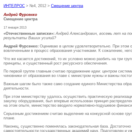
ИНТЕЛРОС
> №4, 2012 >
Смещение центра
Андрей Фурсенко
Смещение центра
17 января 2013
«Отечественные записки»:
Андрей Александрович, восемь лет на по
результаты Ваших усилий?
Андрей Фурсенко:
Оцениваю в целом удовлетворительно. При этом ок
вовлеченными в процесс образования участниками. К сожалению, него
Что же касается достижений, то их условно можно разбить на три гр
принципы, и существенный рост ресурсного обеспечения.
По первой группе главным считаю продвижение идеи: центром системы
чиновники от образования во главе с министром нужны и важны постол
Важным шагом было также само создание единого Министерства образо
деятельности.
При этом министерству удалось осуществить практическую реализаци
закупку оборудования, был впервые использован принцип распределе
на этом опыте, министерство вводило нормативно-подушевое финанси
Серьезным достижением считаю выделение на конкурсной основе групп
плане.
Наконец, существенно поменялась законодательная база. Достаточно
самостоятельности государственных академий наук. Подготовлен и уж