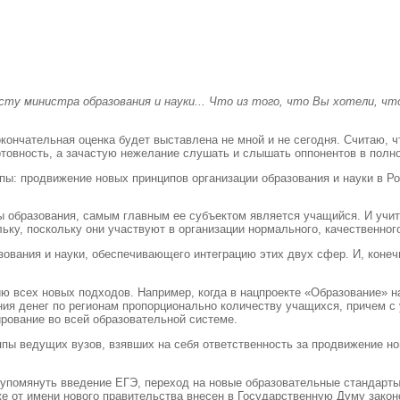
сту министра образования и науки... Что из того, что Вы хотели, чт
ончательная оценка будет выставлена не мной и не сегодня. Считаю, 
товность, а зачастую нежелание слушать и слышать оппонентов в полно
уппы: продвижение новых принципов организации образования и науки в 
 образования, самым главным ее субъектом является учащийся. И учит
ьку, поскольку они участвуют в организации нормального, качественног
вания и науки, обеспечивающего интеграцию этих двух сфер. И, конеч
ю всех новых подходов. Например, когда в нацпроекте «Образование» н
ния денег по регионам пропорционально количеству учащихся, причем 
рование во всей образовательной системе.
ы ведущих вузов, взявших на себя ответственность за продвижение но
 упомянуть введение ЕГЭ, переход на новые образовательные стандарты
е от имени нового правительства внесен в Государственную Думу законо