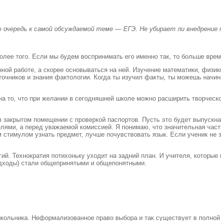
ю очередь к самой обсуждаемой теме — ЕГЭ. Не убирает ли внедрение 
 более того. Если мы будем воспринимать его именно так, то больше вре
нной работе, а скорее основываться на ней. Изучение математики, физи
точников и знания фактологии. Когда ты изучил факты, ты можешь начи
на то, что при желании в сегодняшней школе можно расширить творческ
в закрытом помещении с проверкой паспортов. Пусть это будет выпускна
телями, а перед уважаемой комиссией. Я понимаю, что значительная част
м стимулом узнать предмет, лучше почувствовать язык. Если ученик не 
ий. Технократия потихоньку уходит на задний план. И учителя, которые
подходы) стали общепринятыми и общепонятными.
ольника. Неформализованное право выбора и так существует в полной м