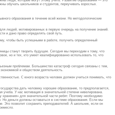
жны люди, которые могут этому учить. Развитие образования — это
лжны обучать школьников и студентов, переучивать взрослых.
вного образования в течение всей жизни. Но методологические
 для людей, мотивированных в первую очередь на получение знаний.
ти и дано право определять свой путь.
ому, чтобы быть успешными в работе, получить определенный
диницы станут творить будущее. Сегодня мы переходим к тому, что
вое, но и тех, кто умеет квалифицированно использовать то, что
ерьезным проблемам. Большинство катастроф сегодня связаны с тем,
я экономикой и обществом деятельность.
ственностью. С юного возраста человек должен учиться понимать, что
осударства дать человеку хорошее образование, то предполагается,
ая учеба. У нас мотивация в значительной степени нивелирована.
у хранения» для значительной части ребят. Поэтому необходимо
. Но деньги должны оставаться в системе образования. Если мы
е. Это позволит сохранить преподавателей. А школьник, если он
 ремесло.