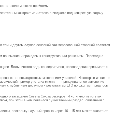
арств, экологические проблемы.
чтительны контракт или строка в бюджете под конкретную задачу.
и в том и другом случае основной заинтересованной стороной является
м понимание и приходим к конструктивным решениям. Переходя с
нципе. Большинство ведь консервативно, нововведения принимает с
нтересных, с нестандартным мышлением учителей. Некоторые из них не
Классический пример учета их мнения — принципиальное изменение
анным с публичным доступом к результатам ЕГЭ по школам, пришлось
одного заседания Совета Союза ректоров. И хотя многие из этих
твом, при этом в нем появился существенный раздел, связанный с
алисты, поскольку научный прорыв через 10—15 лет может оказаться