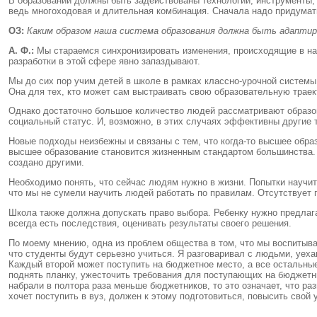
В образовании должны быть задействованы технологии, инструменты,
ведь многоходовая и длительная комбинация. Сначала надо придумать
ОЗ:
Каким образом наша система образования должна быть адаптир
А. Ф.:
Мы стараемся синхронизировать изменения, происходящие в нау
разработки в этой сфере явно запаздывают.
Мы до сих пор учим детей в школе в рамках классно-урочной системы
Она для тех, кто может сам выстраивать свою образовательную трае
Однако достаточно большое количество людей рассматривают образов
социальный статус. И, возможно, в этих случаях эффективны другие 
Новые подходы неизбежны и связаны с тем, что когда-то высшее образ
высшее образование становится жизненным стандартом большинства. По
создано другими.
Необходимо понять, что сейчас людям нужно в жизни. Попытки научит
что мы не сумели научить людей работать по правилам. Отсутствует 
Школа также должна допускать право выбора. Ребенку нужно предлага
всегда есть последствия, оценивать результаты своего решения.
По моему мнению, одна из проблем общества в том, что мы воспитыва
что студенты будут серьезно учиться. Я разговаривал с людьми, уеха
Каждый второй может поступить на бюджетное место, а все остальны
поднять планку, ужесточить требования для поступающих на бюджетн
набрали в полтора раза меньше бюджетников, то это означает, что ра
хочет поступить в вуз, должен к этому подготовиться, повысить свой 