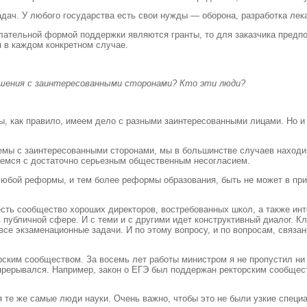
адач. У любого государства есть свои нужды — оборона, разработка лек
ательной формой поддержки являются гранты, то для заказчика предпо
 в каждом конкретном случае.
решения с заинтересованными сторонами? Кто эти люди?
 мы, как правило, имеем дело с разными заинтересованными лицами. Но 
емы с заинтересованными сторонами, мы в большинстве случаев находи
аемся с достаточно серьезным общественным несогласием.
любой реформы, и тем более реформы образования, быть не может в при
 есть сообщество хороших директоров, востребованных школ, а также и
в публичной сфере. И с теми и с другими идет конструктивный диалог. 
все экзаменационные задачи. И по этому вопросу, и по вопросам, связ
ским сообществом. За восемь лет работы министром я не пропустил ни 
 прерывался. Например, закон о ЕГЭ был поддержан ректорским сообщес
я те же самые люди науки. Очень важно, чтобы это не были узкие специ