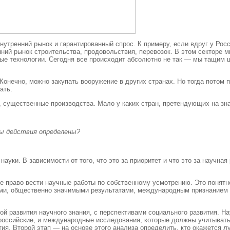
утренний рынок и гарантированный спрос. К примеру, если вдруг у Росси
ний рынок строительства, продовольствия, перевозок. В этом секторе
овые технологии. Сегодня все происходит абсолютно не так — мы тащим 
 Конечно, можно закупать вооружение в других странах. Но тогда потом
ать.
, существенные производства. Мало у каких стран, претендующих на зна
ы действия определены?
уки. В зависимости от того, что это за приоритет и что это за научна
е право вести научные работы по собственному усмотрению. Это понятно
ми, общественно значимыми результатами, международным признанием р
ой развития научного знания, с перспективами социального развития. 
 и российские, и международные исследования, которые должны учитыват
ия. Второй этап — на основе этого анализа определить, кто окажется 