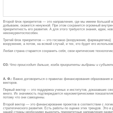
Второй блок приоритетов — это направления, где мы имеем большой вн
добываем, окажется ненужной. При этом сохранится огромный внутрен
приоритетность его развития. А для этого требуются знания, идеи, н
неконкурентоспособен.
Третий блок приоритетов — это госзаказ (вооружение, фармацевтика).
вооружение, а потом, на всякий случай, и тех, кто будет его использов
Любая страна старается сохранить себя, свои критические технологии
ОЗ:
Что происходит дальше, когда приоритеты выбраны и субъект
А. Ф.:
Важно договориться о правилах финансирования образования и на
векторов.
Первый вектор — это поддержка ученых и институтов, доказавших сво
много. Их значимость подтверждается наукометрическими показателя
потому что они самоценны.
Второй вектор — это финансирование проектов в соответствии с логик
стратегического развития. Есть работы по оценке этих трендов. Это
нашей страны необходимо выделить приоритетные направления развит