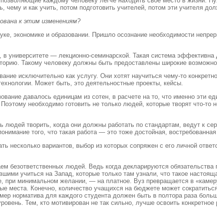
 позволяющие каждому человеку легче находить свое место в жизни. Ну
, чему и как учить, потом подготовить учителей, потом эти учителя до
ована к этим изменениям?
ке, экономике и образовании. Пришло осознание необходимости непреры
, в университете — лекционно-семинарской. Такая система эффективна
кторию. Такому человеку должны быть предоставлены широкие возможнос
ание исключительно как услугу. Они хотят научиться чему-то конкретн
технологии. Может быть, это деятельностные проекты, кейсы.
ование давалось единицам из сотен, в расчете на то, что именно эти е
этому необходимо готовить не только людей, которые творят что-то но
ь людей творить, когда они должны работать по стандартам, ведут к с
понимание того, что такая работа — это тоже достойная, востребованна
ть несколько вариантов, выбор из которых сопряжен с его личной ответ
ем безответственных людей. Ведь когда декларируются обязательства г
вшими учиться на Запад, которые только там узнали, что такое настоящ
е, при минимальном желании, — на платное. Вуз превращается в «камер
ые места. Конечно, количество учащихся на бюджете может сократиться
змер норматива для каждого студента должен быть в полтора раза больш
уровень. Тем, кто мотивирован не так сильно, лучше освоить конкретное