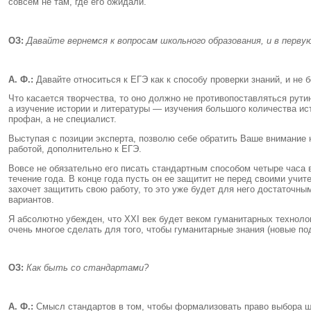
совсем не там, где его ожидали.
ОЗ:
Давайте вернемся к вопросам школьного образования, и в перву
А. Ф.:
Давайте относиться к ЕГЭ как к способу проверки знаний, и не
Что касается творчества, то оно должно не противопоставляться рути
а изучение истории и литературы — изучения большого количества ис
профан, а не специалист.
Выступая с позиции эксперта, позволю себе обратить Ваше внимание 
работой, дополнительно к ЕГЭ.
Вовсе не обязательно его писать стандартным способом четыре часа 
течение года. В конце года пусть он ее защитит не перед своими учи
захочет защитить свою работу, то это уже будет для него достаточны
вариантов.
Я абсолютно убежден, что XXI век будет веком гуманитарных технолог
очень многое сделать для того, чтобы гуманитарные знания (новые 
ОЗ:
Как быть со стандартами?
А. Ф.:
Смысл стандартов в том, чтобы формализовать право выбора шк