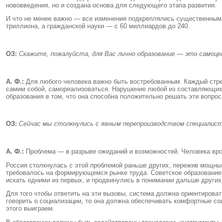
нововведения, но и создана основа для следующего этапа развития.
И что не менее важно — все изменения подкреплялись существенным 
триллиона, а гражданской науки — с 60 миллиардов до 240.
ОЗ:
Скажите, пожалуйста, для Вас лично образование — это самоц
А. Ф.:
Для любого человека важно быть востребованным. Каждый стре
самим собой, самореализоваться. Нарушение любой из составляющих
образования в том, что она способна положительно решать эти вопр
ОЗ:
Сейчас мы столкнулись с явным перепроизводством специалист
А. Ф.:
Проблема — в разрыве ожиданий и возможностей. Человека врод
Россия столкнулась с этой проблемой раньше других, пережив мощный
требовалось на формирующемся рынке труда. Советское образование, 
искать одними из первых, и продвинулись в понимании дальше других
Для того чтобы ответить на эти вызовы, система должна ориентирова
говорить о социализации, то она должна обеспечивать комфортные соц
этого выиграем.