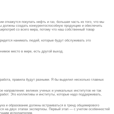
и откажутся покупать нефть и газ, большая часть из того, что мы
 мы должны создать конкурентоспособную продукцию и обеспечить
ширпотреб со всего мира, потому что наш собственный товар
 придется нанимать людей, которые будут обслуживать это
чимое место в мире, есть другой выход.
я работа, правила будут разными. Я бы выделил несколько главных
е направление: великих ученых и уникальных институтов не так
абот. Это коллективы и институты, которые надо поддерживать,
Наука и образование должны встраиваться в тренд общемирового
ься на двух этапах экспертизы. Первый этап — с учетом особенностей
лучшим исполнителем.