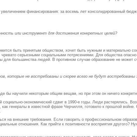
увеличением финансирования: за восемь лет консолидированный бюджет
енность или инструмент для достижения конкретных целей?
мится быть принятым обществом, хочет быть нужным и материально сос
 чревато серьезными социальными потрясениями. Для общества опасно
осы для большинства людей. В противном случае образование не может 
ов, которые не востребованы и скорее всего не будут востребованы 
е бы научили некоторым общим вещам, но при этом он ничего конкретно
 социально-экономический сдвиг в 1990-е годы. Люди растерялись. Возн
как генералы в известной фразе Черчилля, готовило к прошлой войне.
.
ться на внешние требования. Если говорить о профессиональном образов
иальные отношения. Как прийти к позитивности восприятия другого? Нуж