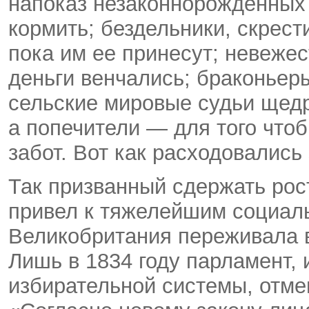
напоказ незаконнорожденных 
кормить; бездельники, скрест
пока им ее принесут; невеже
деньги венчались; браконьеры
сельские мировые судьи щедр
а попечители — для того что
забот. Вот как расходовались 
Так призванный сдержать ро
привел к тяжелейшим социал
Великобритания переживала в
Лишь в 1834 году парламент,
избирательной системы, отме