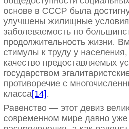
общедоступности социальных 
основе в СССР была достигну
улучшены жилищные условия
заболеваемость по большинст
продолжительность жизни. Вм
стимулы к труду у населения
качество предоставляемых ус
государством эгалитаристски
противоречие с многочислен
класса
[14]
.
Равенство — этот девиз вели
современном мире давно уже 
распределения, а как равенс