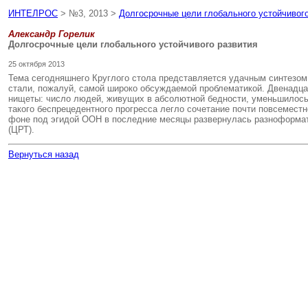
ИНТЕЛРОС
> №3, 2013 >
Долгосрочные цели глобального устойчивого
Александр Горелик
Долгосрочные цели глобального устойчивого развития
25 октября 2013
Тема сегодняшнего Круглого стола представляется удачным синтезом 
стали, пожалуй, самой широко обсуждаемой проблематикой. Двенадца
нищеты: число людей, живущих в абсолютной бедности, уменьшилось 
такого беспрецедентного прогресса легло сочетание почти повсемест
фоне под эгидой ООН в последние месяцы развернулась разноформатн
(ЦРТ).
Вернуться назад