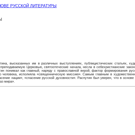
СНОВЕ РУССКОЙ ЛИТЕРАТУРЫ
Ы
путина, высказанных им в различных выступлениях, публицистических статьях, ху
, преподаваемую Церковью, святоотеческие начала, несла в себехристианские закон
утин понимал как главный, наряду с православной верой, фактор формирования рус
 человека, исполняла «священническую миссию». Самым главным в художественном
ение нации», «спасение русской духовности». Распутин был уверен, что в основе 
аз мира».