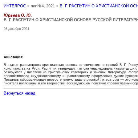
ИНТЕЛРОС
> пип№4, 2021 >
В. Г. РАСПУТИН О ХРИСТИАНСКОЙ О
Юрьева О. Ю.
В. Г. РАСПУТИН О ХРИСТИАНСКОЙ ОСНОВЕ РУССКОЙ ЛИТЕРАТУР
08 декабря 2021
Аннотация:
В статье рассмотрена христианская основа эстетических воззрений В. Г. Рас
христианства на Руси, Распутин утверждал, что она унаследовала «науку души»
базируются у писателя на христианских категориях и законах. Литературу Расп
способствовала «художественному и нравственному оформлению души» русского
Писатель сформулировал первостепенную задачу русской литературы — это «спас
писателя воплощены в его творчестве, воссоздающем поистине «православный обр
Вернуться назад