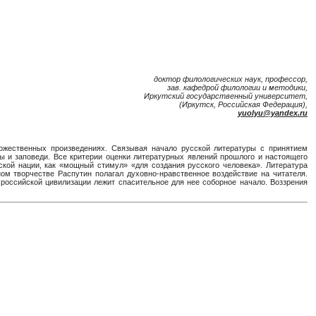
доктор филологических наук, профессор,
зав. кафедрой филологии и методики,
Иркутский государственный университет,
(Иркутск, Российская Федерация),
yuolyu@yandex.ru
дожественных произведениях. Связывая начало русской литературы с принятием
ы и заповеди. Все критерии оценки литературных явлений прошлого и настоящего
ской нации, как «мощный стимул» «для создания русского человека». Литература
 творчестве Распутин полагал духовно-нравственное воздействие на читателя.
российской цивилизации лежит спасительное для нее соборное начало. Воззрения