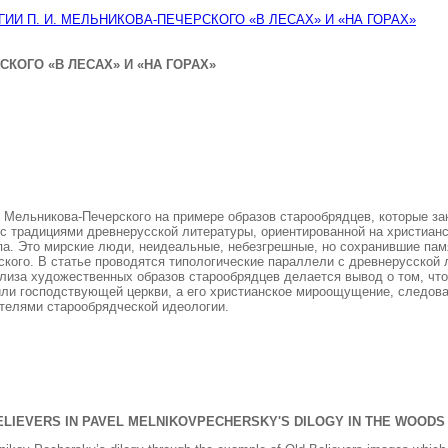
И П. И. МЕЛЬНИКОВА-ПЕЧЕРСКОГО «В ЛЕСАХ» И «НА ГОРАХ»
КОГО «В ЛЕСАХ» И «НА ГОРАХ»
 Мельникова-Печерского на примере образов старообрядцев, которые з
 с традициями древнерусской литературы, ориентированной на христианс
ипа. Это мирские люди, неидеальные, небезгрешные, но сохранившие па
ского. В статье проводятся типологические параллели с древнерусской 
ализа художественных образов старообрядцев делается вывод о том, чт
или господствующей церкви, а его христианское мироощущение, следова
ителями старообрядческой идеологии.
ELIEVERS IN PAVEL MELNIKOVPECHERSKY'S DILOGY IN THE WOODS 