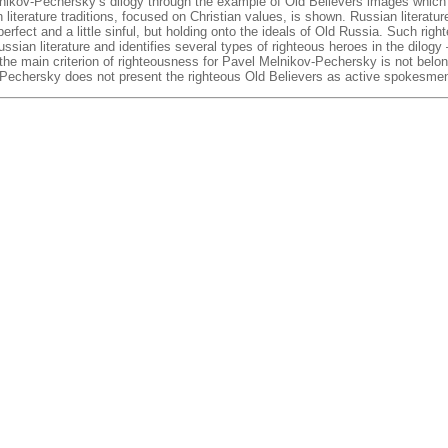
lnikov-Pechersky’s dilogy through the example of Old Believers images which 
iterature traditions, focused on Christian values, is shown. Russian literatur
rfect and a little sinful, but holding onto the ideals of Old Russia. Such rig
ssian literature and identifies several types of righteous heroes in the dilogy
the main criterion of righteousness for Pavel Melnikov-Pechersky is not belong
v-Pechersky does not present the righteous Old Believers as active spokesmen 