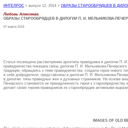
ИНТЕЛРОС
> выпуск 12, 2014 >
ОБРАЗЫ СТАРООБРЯДЦЕВ В ДИЛОГИ
Любовь Алексеева
ОБРАЗЫ СТАРООБРЯДЦЕВ В ДИЛОГИИ П. И. МЕЛЬНИКОВА-ПЕЧЕРС
07 марта 2016
Статья посвящена рассмотрению архетипа праведника в дилогии П. И.
праведничества показана связь дилогии П. И. Мельникова-Печерского
традиции, обращаясь к теме праведничества, создала героя нового т
в себе добродетели, представлены в дилогии П. И. Мельникова-Печер
в дилогии: типы праведных жен и духовных странников. На основе ан
Печерского становится не принадлежность героя к старообрядчеству 
делает своих героев-праведников из старообрядцев активными выраз
IMAGES OF OLD B