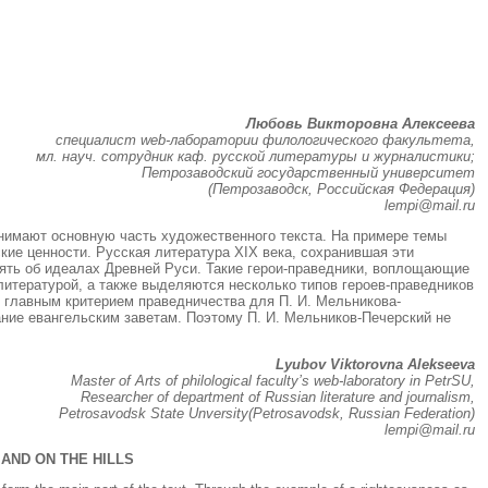
Любовь Викторовна Алексеева
специалист web-лаборатории филологического факультета,
мл. науч. сотрудник каф. русской литературы и журналистики;
Петрозаводский государственный университет
(Петрозаводск, Российская Федерация)
lempi@mail.ru
анимают основную часть художественного текста. На примере темы
кие ценности. Русская литература XIX века, сохранившая эти
мять об идеалах Древней Руси. Такие герои-праведники, воплощающие
литературой, а также выделяются несколько типов героев-праведников
о главным критерием праведничества для П. И. Мельникова-
ние евангельским заветам. Поэтому П. И. Мельников-Печерский не
Lyubov Viktorovna Alekseeva
Master of Arts of philological faculty’s web-laboratory in PetrSU,
Researcher of department of Russian literature and journalism,
Petrosavodsk State Unversity(Petrosavodsk, Russian Federation)
lempi@mail.ru
AND ON THE HILLS