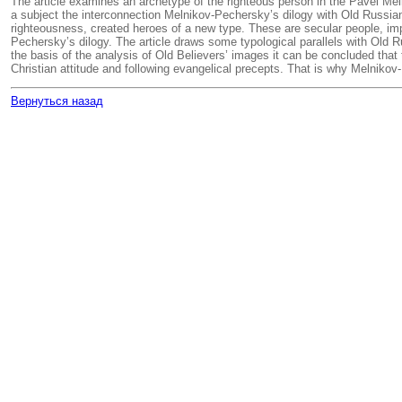
The article examines an archetype of the righteous person in the Pavel Me
a subject the interconnection Melnikov-Pechersky’s dilogy with Old Russian l
righteousness, created heroes of a new type. These are secular people, impe
Pechersky’s dilogy. The article draws some typological parallels with Old Ru
the basis of the analysis of Old Believers’ images it can be concluded that 
Christian attitude and following evangelical precepts. That is why Melniko
Вернуться назад