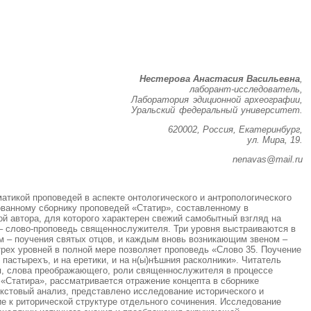
Нестерова Анастасия Васильевна
,
лаборант-исследователь,
Лаборато
рия эдиционной археографии,
Уральский федеральный университет.
620002, Россия, Екатеринбург,
ул. Мира, 19.
nenavas@mail.ru
матикой проповедей в аспекте онтологического и антропологического
ванному сборнику проповедей «Статир», составленному в
й автора, для которого характерен свежий самобытный взгляд на
и – слово-проповедь священнослужителя. Три уровня выстраиваются в
м – поучения святых отцов, и каждым вновь возникающим звеном –
трех уровней в полной мере позволяет проповедь «Слово 35. Поучение
 пастырехъ, и на еретики, и на н(ы)нѣшния расколники». Читатель
ия, слова преображающего, роли священнослужителя в процессе
 «Статира», рассматривается отражение концепта в сборнике
кстовый анализ, представлено исследование исторического и
е к риторической структуре отдельного сочинения. Исследование