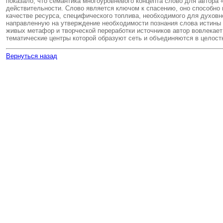
показало, что семантика многоуровневого концепта слово для автора
действительности. Слово является ключом к спасению, оно способно 
качестве ресурса, специфического топлива, необходимого для духовно
направленную на утверждение необходимости познания слова истины 
живых метафор и творческой переработки источников автор вовлекает
тематические центры которой образуют сеть и объединяются в целост
Вернуться назад