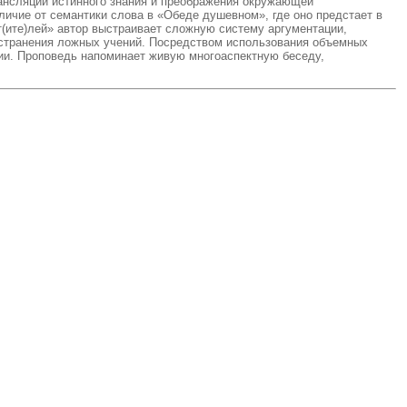
рансляции истинного знания и преображения окружающей
личие от семантики слова в «Обеде душевном», где оно предстает в
)т(ите)лей» автор выстраивает сложную систему аргументации,
остранения ложных учений. Посредством использования объемных
ции. Проповедь напоминает живую многоаспектную беседу,