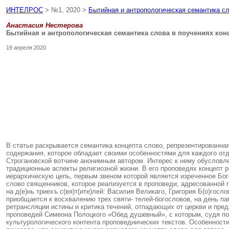
ИНТЕЛРОС
> №1, 2020 >
Бытийная и антропологическая семантика сл
Анастасия Нестерова
Бытийная и антропологическая семантика слова в поучениях конц
19 апреля 2020
В статье раскрывается семантика концепта слово, репрезентированная
содержания, которое обладает своими особенностями для каждого от
Строгановской вотчине анонимным автором. Интерес к нему обусловл
традиционные аспекты религиозной жизни. В его проповедях концепт 
иерархическую цепь, первым звеном которой является изреченное Бо
слово священников, которое реализуется в проповеди, адресованной 
на д(е)нь триехъ с(вя)т(ите)лей: Василия Великаго, Григория Б(о)гос
приобщается к восхвалению трех святи- телей-богословов, на день п
ретрансляции истины и критика течений, отпадающих от церкви и пре
проповедей Симеона Полоцкого «Обед душевный», с которым, судя по
культурологического контента проповеднических текстов. Особенност