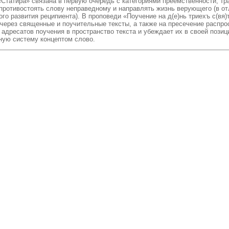
 «Статира» связана в первую очередь с категориями преемственности, т
противостоять слову неправедному и направлять жизнь верующего (в от
го развития реципиента). В проповеди «Поучение на д(е)нь триехъ с(вя
через священные и поучительные тексты, а также на пресечение распр
 адресатов поучения в пространство текста и убеждает их в своей пози
ную систему концептом слово.