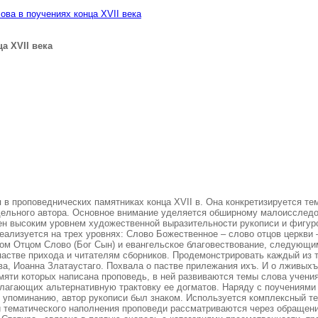
ова в поучениях конца XVII века
а XVII века
 в проповеднических памятниках конца XVII в. Она конкретизируется те
дельного автора. Основное внимание уделяется обширному малоисследо
ен высоким уровнем художественной выразительности рукописи и фигуро
реализуется на трех уровнях: Слово Божественное – слово отцов церкв
гом Отцом Слово (Бог Сын) и евангельское благовествование, следующи
пастве прихода и читателям сборников. Продемонстрировать каждый из 
лова, Иоанна Златаустаго. Похвала о пастве прилежания ихъ. И о лживыхъ
амяти которых написана проповедь, в ней развиваются темы слова учен
длагающих альтернативную трактовку ее догматов. Наряду с поучениями
 упоминанию, автор рукописи был знаком. Используется комплексный те
и тематического наполнения проповеди рассматриваются через обращени