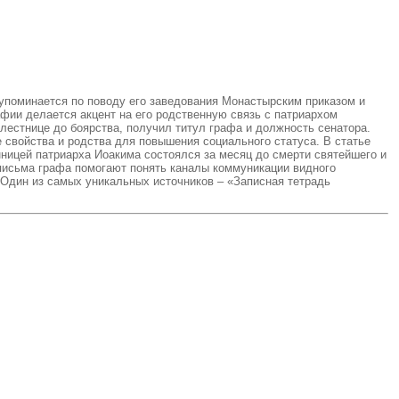
упоминается по поводу его заведования Монастырским приказом и
фии делается акцент на его родственную связь с патриархом
лестнице до боярства, получил титул графа и должность сенатора.
 свойства и родства для повышения социального статуса. В статье
ницей патриарха Иоакима состоялся за месяц до смерти святейшего и
письма графа помогают понять каналы коммуникации видного
 Один из самых уникальных источников – «Записная тетрадь