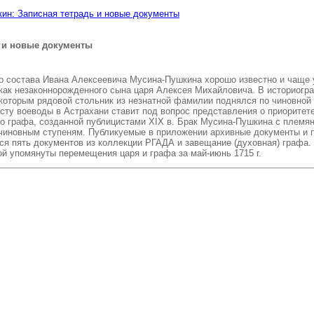
ин: Записная тетрадь и новые документы
ь и новые документы
го состава Ивана Алексеевича Мусина-Пушкина хорошо известно и чаще 
как незаконнорожденного сына царя Алексея Михайловича. В историогра
оторым рядовой стольник из незнатной фамилии поднялся по чиновной 
ту воеводы в Астрахани ставит под вопрос представления о приоритете
о графа, созданной публицистами XIX в. Брак Мусина-Пушкина с племян
 чиновным ступеням. Публикуемые в приложении архивные документы и 
тся пять документов из коллекции РГАДА и завещание (духовная) графа.
рой упомянуты перемещения царя и графа за май-июнь 1715 г.