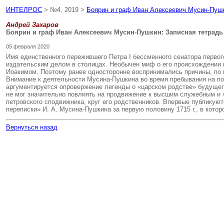
ИНТЕЛРОС
> №4, 2019 >
Боярин и граф Иван Алексеевич Мусин-Пушк
Андрей Захаров
Боярин и граф Иван Алексеевич Мусин-Пушкин: Записная тетрад
05 февраля 2020
Имя единственного пережившего Петра I бессменного сенатора перво
издательским делом в столицах. Необычен миф о его происхождении 
Иоакимом. Поэтому ранее односторонне воспринимались причины, по к
Внимание к деятельности Мусина-Пушкина во время пребывания на пос
аргументируется опровержение легенды о «царском родстве» будущег
не мог значительно повлиять на продвижение к высшим служебным и
петровского сподвижника, круг его родственников. Впервые публикую
переписки» И. А. Мусина-Пушкина за первую половину 1715 г., в кото
Вернуться назад