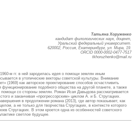
Татьяна Хоруженко
кандидат филологических наук, доцент,
Уральский федеральный университет.
620002, Россия, Екатеринбург, ул. Мира, 19.
ORCID 0000-0002-0477-7517
tkhoruzhenko@mail.ru
1960-м гг. в ней зародилась идея о помощи землян иным
сывается в утопические векторы советской культуры. Внимание
т» (1969) как авторское проектирование способов осчастливить
 функционирование подобного общества на другой планете, а также
ой помощи со стороны землян. Роман Исая Давыдова рассматривается
того и заканчивая «прогрессорским» циклом А. и Б. Стругацких.
авершения в продолжении романа (2013), где автор показывает, как
елом, а не только для творчества Стругацких, в контексте которого
роев Стругацких. В этом кроется одна из особенностей советского
алактике светлое будущее.