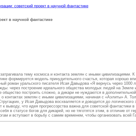
зации: советский проект в научной фантастике
оект в научной фантастике
затрагивала тему космоса и контакта землян с иными цивилизациями. К 
тике формируется модель принудительного счастья, которая хорошо впи
ый роман уральского писателя Исая Давыдова «Я вернусь через 1000 ле
ажды: через построение идеального общества молодых людей на Земле и
ное общество построить сложно, а дикари не нуждаются в дополнительн
о контактах землян с иными цивилизациями, начиная с «Аэлиты» А. Толс
тругацких, у Исая Давыдова восхваляется и доводится до логического з
к выводу, что идея прогрессорства важна для советской фантастики в ц
я в статусе богов для дикарей, но не тяготятся этим, в отличие от ге
огам и вступают в борьбу с самим временем, чтобы организовать всей Г