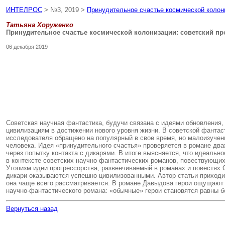
ИНТЕЛРОС
> №3, 2019 >
Принудительное счастье космической колони
Татьяна Хоруженко
Принудительное счастье космической колонизации: советский пр
06 декабря 2019
Советская научная фантастика, будучи связана с идеями обновления, 
цивилизациям в достижении нового уровня жизни. В советской фантас
исследователя обращено на популярный в свое время, но малоизученн
человека. Идея «принудительного счастья» проверяется в романе дв
через попытку контакта с дикарями. В итоге выясняется, что идеаль
в контексте советских научно-фантастических романов, повествующих 
Утопизм идеи прогрессорства, развенчиваемый в романах и повестях С
дикари оказываются успешно цивилизованными. Автор статьи приходит 
она чаще всего рассматривается. В романе Давыдова герои ощущают себ
научно-фантастического романа: «обычные» герои становятся равны б
Вернуться назад