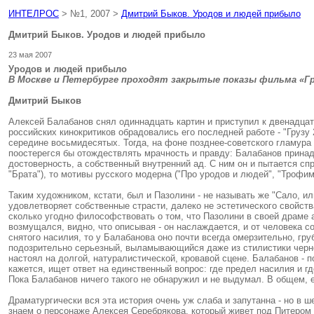
ИНТЕЛРОС
> №1, 2007 >
Дмитрий Быков. Уродов и людей прибыло
Дмитрий Быков. Уродов и людей прибыло
23 мая 2007
Уродов и людей прибыло
В Москве и Петербурге проходят закрытые показы фильма «Гр
Дмитрий Быков
Алексей Балабанов снял одиннадцать картин и приступил к двенадцат
российских кинокритиков обрадовались его последней работе - "Грузу 
середине восьмидесятых. Тогда, на фоне позднее-советского гламура 
поостерегся бы отождествлять мрачность и правду: Балабанов прина
достоверность, а собственный внутренний ад. С ним он и пытается сп
"Брата"), то мотивы русского модерна ("Про уродов и людей", "Трофим
Таким художником, кстати, был и Пазолини - не называть же "Сало, и
удовлетворяет собственные страсти, далеко не эстетического свойст
сколько угодно философствовать о том, что Пазолини в своей драме а
возмущался, видно, что описывая - он наслаждается, и от человека со
снятого насилия, то у Балабанова оно почти всегда омерзительно, гр
подозрительно серьезный, выламывающийся даже из стилистики черно
настоял на долгой, натуралистической, кровавой сцене. Балабанов - 
кажется, ищет ответ на единственный вопрос: где предел насилия и г
Пока Балабанов ничего такого не обнаружил и не выдумал. В общем, е
Драматургически вся эта история очень уж слаба и запутанна - но в
знаем о персонаже Алексея Серебрякова, который живет под Питером 