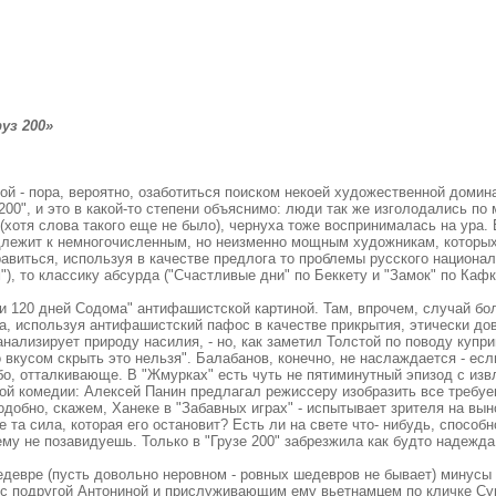
уз 200»
ой - пора, вероятно, озаботиться поиском некоей художественной домин
200", и это в какой-то степени объяснимо: люди так же изголодались по 
(хотя слова такого еще не было), чернуха тоже воспринималась на ура. 
длежит к немногочисленным, но неизменно мощным художникам, которы
равиться, используя в качестве предлога то проблемы русского национа
"), то классику абсурда ("Счастливые дни" по Беккету и "Замок" по Кафк
ли 120 дней Содома" антифашистской картиной. Там, впрочем, случай бол
ва, используя антифашистский пафос в качестве прикрытия, этически д
нализирует природу насилия, - но, как заметил Толстой по поводу купри
 вкусом скрыть это нельзя". Балабанов, конечно, не наслаждается - есл
убо, отталкивающе. В "Жмурках" есть чуть не пятиминутный эпизод с изв
й комедии: Алексей Панин предлагал режиссеру изобразить все требуем
подобно, скажем, Ханеке в "Забавных играх" - испытывает зрителя на вы
де та сила, которая его остановит? Есть ли на свете что- нибудь, спос
му не позавидуешь. Только в "Грузе 200" забрезжила как будто надежда
 шедевре (пусть довольно неровном - ровных шедевров не бывает) минус
с подругой Антониной и прислуживающим ему вьетнамцем по кличке Суньк