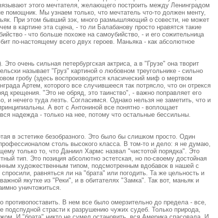
 связывают этого мечтателя, желающего построить между Ленинградом
не помощник. Мы узнаем только, что мечтатель что-то должен менту,
аньяк. При этом бывший зэк, много размышляющий о совести, не может
чем в картине эта сцена, - то ли Балабанову просто нравятся такие
убийство - что больше похоже на самоубийство, - и его сожительница
бит по-настоящему всего двух героев. Маньяка - как абсолютное
 Это очень сильная петербургская актриса, а в "Грузе" она творит
ельски называет "Груз" картиной о любовном треугольнике - сильно
нковом гробу (здесь воспроизводится класический миф о мертвом
града Артем, которого все случившееся так потрясло, что он отрекся
д крещения. "Это не обряд, это таинство", - важно поправляет его
, и нечего туда лезть. Согласимся. Однако нельзя не заметить, что и
принципиальны. А вот с Антониной все понятно - воплощает
вся надежда - только на нее, потому что остальные бессильны.
тая в эстетике безобразного. Это было бы слишком просто. Один
профессионалом столь высокого класса. В том-то и дело: я не думаю,
щему только то, что Даниил Хармс назвал "чистотой порядка". Это
ный тип. Это позиция абсолютно эстетская, но по-своему достойная
нченным художественным типом, подсмотренным вдобавок в нашей с
 спросили, равняться ли на "брата" или погодить. Та же цельность и
важной якутке из "Реки", и в обитателях "Замка". Так вот, маньяк и
заимно уничтожиться.
о противопоставить. В нем все было омерзительно до предела - все,
ще подспудной страсти к разрушению чужих судеб. Только природа,
жом. И "брата" никто не сумел остановить, вся Америка спасовала. И