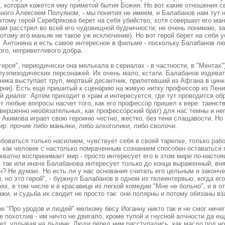
и, которая кажется ему приметой бытия Божия. Но вот какие отношения
ного Алексеем Полуяном, - мы понятия не имеем, и Балабанов нам тут 
поэтому герой Серебрякова берет на себя убийство, хотя совершил его м
 сам расстрел во всей его чудовищной будничности; не очень понимаю, за
потому его маньяк не такое уж исключение). Но вот герой берет на себя 
. Антонина и есть самое интересное в фильме - поскольку Балабанов лю
го, неприветливого добра.
роя", периодически она мелькала в сериалах - в частности, в "Ментах").
уэпизодических персонажей. Их очень мало, кстати. Балабанов издеват
льника выступает труп, мертвый десантник, прилетевший из Афгана в ци
ни). Есть еще пришитый к сценарию на живую нитку профессор из Ленин
диалог: Артем приходит в храм и интересуется, где тут проводится обря
любые вопросы насчет того, как его профессор пришел к вере: таинство
вершенно необязательных, как профессорский брат) для нас темны и не
Акимова играет свою героиню честно, жестко, без тени слащавости. Но 
ир: прочие либо маньяки, либо алкоголики, либо сволочи.
оваться только насилием, чувствует себя в своей тарелке, только рабо
, как человек с настолько помраченным сознанием способен оставаться 
кватно воспринимает мир - просто интересует его в этом мире по-настоя
так или иначе Балабанова интересует только до конца выраженный, внят
н? Не думаю. Но есть ли у нас основания считать его цельным и зако
 но это герой", - буркнул Балабанов в одном из телеинтервью, когда его
ях, в том числе и в красавице из легкой комедии "Мне не больно", и в от
и, и судьба их сводит не просто так: они полярны и потому обязаны в
"Про уродов и людей" мелкому бесу Иоганну никто так и не смог ничег
е похотлив - им ничто не двигало, кроме тупой и гнусной алчности да е
еет, уплывая на льдине. Люди перед ним расступались, как масло под но