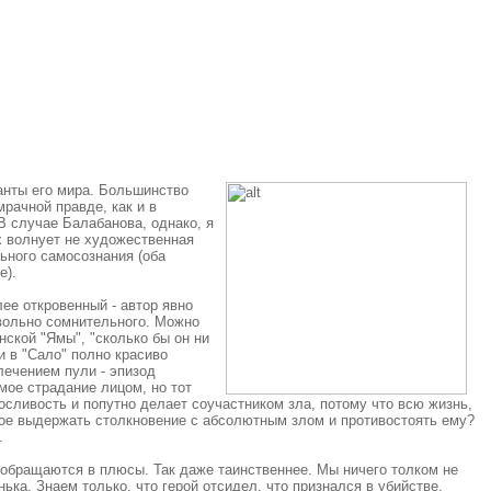
анты его мира. Большинство
мрачной правде, как и в
В случае Балабанова, однако, я
х волнует не художественная
льного самосознания (оба
е).
ее откровенный - автор явно
овольно сомнительного. Можно
нской "Ямы", "сколько бы он ни
и в "Сало" полно красиво
лечением пули - эпизод
ое страдание лицом, но тот
носливость и попутно делает соучастником зла, потому что всю жизнь,
обное выдержать столкновение с абсолютным злом и противостоять ему?
.
ы обращаются в плюсы. Так даже таинственнее. Мы ничего толком не
а. Знаем только, что герой отсидел, что признался в убийстве,