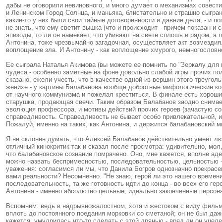
дабы не оговорили невиновного, и много думает о механизмах совест
и Ленинском Город Солнца, и маньяка, блистательно и страшно сыгран
какие-то у них были свои тайные договоренности и давние дела, - и 
не знать, что ему светит вышка (что и происходит - причем показан и
эпизоды, то ли он намекает, что убивают на свете сплошь и рядом, а 
Антонина, тоже чрезвычайно загадочная, осуществляет акт возмездия
воплощение зла. И Антонину - как воплощение хмурого, немногословно
Ее сыграла Наталья Акимова (вы можете ее помнить по "Зеркалу для ге
чудеса - особенно заметные на фоне довольно слабой игры прочих пол
сказано, ежели учесть, что в качестве одной из вершин этого треуго
женихе - у картины Балабанова вообще добротные мифологические кор
от научного коммунизма и пожелал креститься. В финале есть хороший 
старушка, продающая свечи. Таким образом Балабанов заодно снимает 
эволюция профессора, и мотивы действий прочих героев (зачастую со
справедливость. Справедливость не бывает особо привлекательной, и 
Пожалуй, именно на таких, как Антонина, и держится балабановский м
Я не склонен думать, что Алексей Балабанов действительно умеет люб
отличный кинокритик так и сказал после просмотра: удивительно, мол
что балабановское сознание помрачено. Оно, мне кажется, вполне аде
можно назвать беспримесностью, последовательностью, цельностью - 
уважения: согласимся ли мы, что Данила Богров однозначно прекрасе
вами реальности? Несомненно. "Не знаю, герой ли это нашего времени,
последовательность, та же готовность идти до конца - во всех его геро
Антонина - именно абсолютно цельные, идеально законченные персонаж
Вспомним: ведь в надрывножалостном, хотя и жестоком с виду фильме 
вплоть до постоянного поедания морковки со сметаной; он не был даж
кажется, умудрилась что-то сделать с этой дрянью - вряд ли он уцел