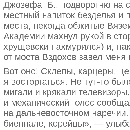
Джозефа Б., подворотню на с
местный напиток безделья и 
места, некогда обжитые Вязе
Академии махнул рукой в стор
хрущевски нахмурился) и, на
от моста Вздохов завел меня
Вот оно! Склепы, карцеры, ц
я восторгаться. Не тут-то бы
мигали и крякали телевизоры
и механический голос сообща
на дальневосточном наречии.
биеннале, корейцы», — улыба