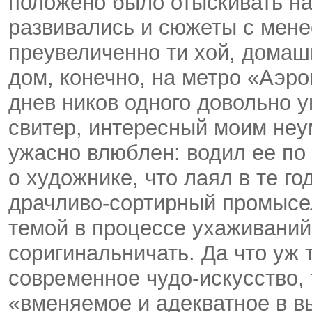
положено было отыскивать на
развивались и сюжеты с мен
преувеличенно ти хой, домашн
дом, конечно, на метро «Аэр
днев ников одного довольно 
свитер, интересный моим неу
ужасно влюблен: водил ее по
о художнике, что лаял в те го
драчливо-сортирный
промысел
темой в процессе ухаживаний
соригинальничать. Да что уж 
современное чудо-искусство, 
«вменяемое и адекватное в в