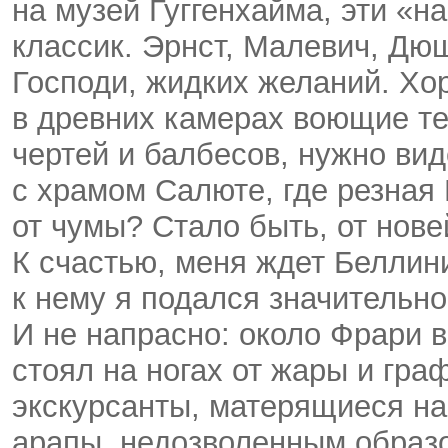
на музей Гуггенхайма, эти «н
классик. Эрнст, Малевич, Дю
Господи, жидких желаний. Хор
в древних камерах воющие те
чертей и балбесов, нужно вид
с храмом Салюте, где резная
от чумы? Стало быть, от нове
К счастью, меня ждет Беллини
к нему я подался значительн
И не напрасно: около Фрари в
стоял на ногах от жары и гра
экскурсанты, матерящиеся на
арапы, недозволенным образ