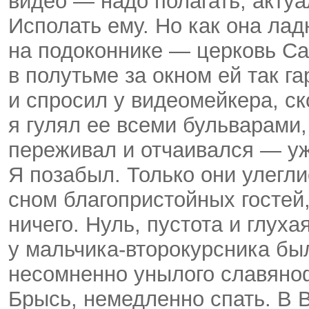
видео — надо полагать, актуа
Исполать ему. Но как она лад
на подоконнике — церковь
Са
в полутьме за окном ей так г
и спросил у видеомейкера, ск
я гулял ее всеми бульварами,
переживал и отчаивался — у
Я позабыл. Только они улегл
сном благопристойных гостей,
ничего. Нуль, пустота и глуха
у мальчика-второкурсника был
несомненно унылого славяноф
Брысь, немедленно спать. В 