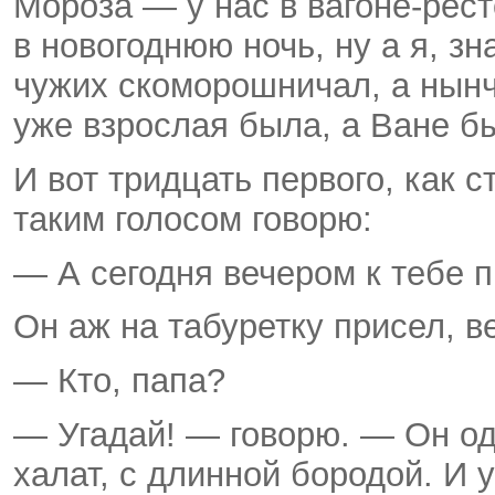
Мороза — у нас в вагоне-рес
в новогоднюю ночь, ну а я, з
чужих скоморошничал, а нынч
уже взрослая была, а Ване бы
И вот тридцать первого, как 
таким голосом говорю:
— А сегодня вечером к тебе п
Он аж на табуретку присел, в
— Кто, папа?
— Угадай! — говорю. — Он од
халат, с длинной бородой. И у