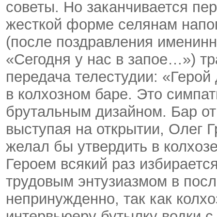
советы. Но заканчивается пе
жесткой форме селянам напом
(после поздравления именинн
«Сегодня у нас в запое…») т
передача телестудии: «Герой
в колхозном баре. Это симпа
брутальным дизайном. Бар от
выступая на открытии, Олег Г
желал бы утвердить в колхозе
Героем всякий раз избираетс
трудовым энтузиазмом в пос
непринужденно, так как колхо
интервьюеру бутылку водки с 