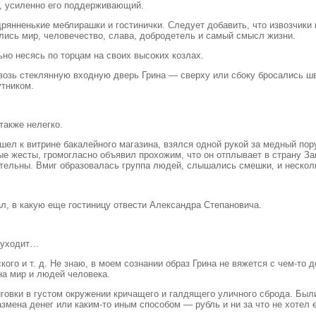
е, усиленно его поддерживающий.
рянненькие меблирашки и гостинички. Следует добавить, что извозчики
лись мир, человечество, слава, добродетель и самый смысл жизни.
но несясь по торцам на своих высоких козлах.
квозь стеклянную входную дверь Грина — сверху или сбоку бросались ш
утником.
также нелегко.
шел к витрине бакалейного магазина, взялся одной рукой за медный пор
е жесты, громогласно объявил прохожим, что он отплывает в страну Зан
тельны. Вмиг образовалась группа людей, слышались смешки, и нескол
ал, в какую еще гостиницу отвести Александра Степановича.
с уходит…
кого и т. д. Не знаю, в моем сознании образ Грина не вяжется с чем-то 
 на мир и людей человека.
говки в густом окружении кричащего и галдящего уличного сброда. Были
азмена денег или каким-то иным способом — рубль и ни за что не хотел 