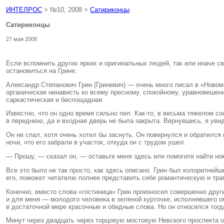
ИНТЕЛРОС
> №10, 2008 >
Сатириконцы
Сатириконцы
27 мая 2008
Если вспомнить других ярких и оригинальных людей, так или иначе с
остановиться на Грине.
Александр Степанович Грин (Гриневич) — очень много писал в «Новом
органическая ненависть ко всему пресному, спокойному, уравновешенн
саркастическая и беспощадная.
Известно, что он одно время сильно пил. Как-то, в весьма тяжелом с
в переднюю, да и входная дверь не была закрыта. Вернувшись, я уви
Он не спал, хотя очень хотел бы заснуть. Он повернулся и обратился
ночи, что его забрали в участок, откуда он с трудом ушел.
— Прошу, — сказал он, — оставьте меня здесь или помогите найти ном
Все это было не так просто, как здесь описано. Грин был колоритней
его, поможет читателю полнее представить себе романтическую и тра
Конечно, вместо слова «гостиница» Грин произносил совершенно други
и для меня — молодого человека в зеленой курточке, исполнявшего об
в достаточной мере красочные и обидные слова. Но он относился тогда
Минут через двадцать через торцовую мостовую Невского проспекта о