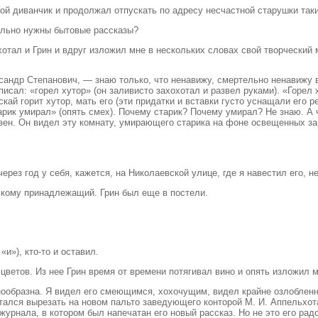
ой диванчик и продолжал отпускать по адресу несчастной старушки такие
ельно нужны бытовые рассказы?
охотал и Грин и вдруг изложил мне в нескольких словах свой творческий
ександр Степанович, — знаю только, что ненавижу, смертельно ненавиж
аписал: «горел хутор» (он заливисто захохотал и развел руками). «Горе
скай горит хутор, мать его (эти придатки и вставки густо уснащали его 
рик умирал» (опять смех). Почему старик? Почему умирал? Не знаю. А ч
ьезен. Он видел эту комнату, умирающего старика на фоне освещенных з
рез год у себя, кажется, на Николаевской улице, где я навестил его, н
 кому принадлежащий. Грин был еще в постели.
и»), кто-то и оставил.
цветов. Из нее Грин время от времени потягивал вино и опять изложил м
ообразна. Я видел его смеющимся, хохочущим, видел крайне озлобленны
ытался вырезать на новом пальто заведующего конторой М. И. Аппельхот
урнала, в котором был напечатан его новый рассказ. Но не это его радо