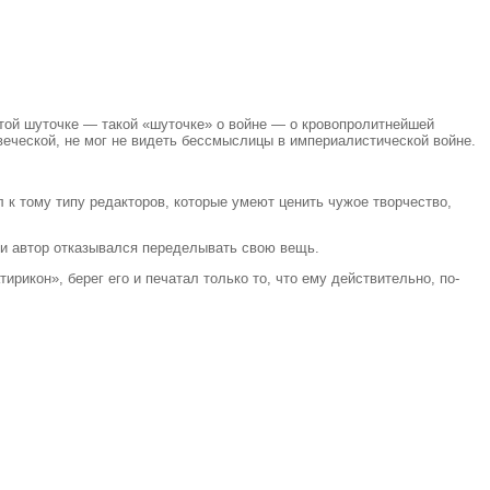
 этой шуточке — такой «шуточке» о войне — о кровопролитнейшей
веческой, не мог не видеть бессмыслицы в империалистической войне.
 к тому типу редакторов, которые умеют ценить чужое творчество,
ли автор отказывался переделывать свою вещь.
рикон», берег его и печатал только то, что ему действительно, по-