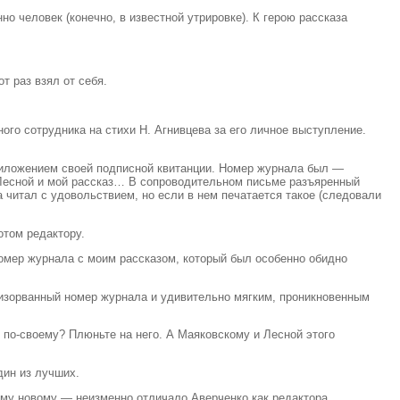
 человек (конечно, в известной утрировке). К герою рассказа
т раз взял от себя.
ого сотрудника на стихи Н. Агнивцева за его личное выступление.
приложением своей подписной квитанции. Номер журнала был —
 Лесной и мой рассказ… В сопроводительном письме разъяренный
а читал с удовольствием, но если в нем печатается такое (следовали
отом редактору.
омер журнала с моим рассказом, который был особенно обидно
уизорванный номер журнала и удивительно мягким, проникновенным
 по-своему? Плюньте на него. А Маяковскому и Лесной этого
дин из лучших.
ему новому — неизменно отличало Аверченко как редактора.