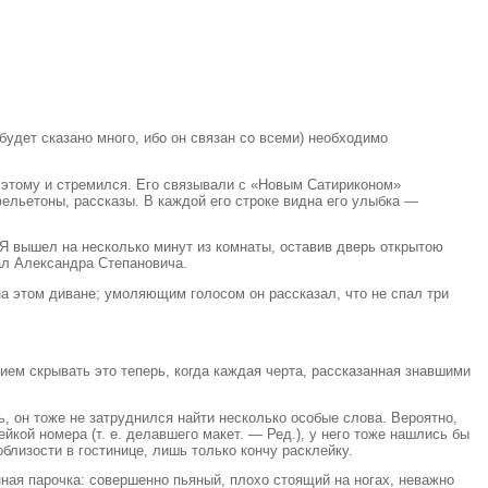
удет сказано много, ибо он связан со всеми) необходимо
к этому и стремился. Его связывали с «Новым Сатириконом»
фельетоны, рассказы. В каждой его строке видна его улыбка —
. Я вышел на несколько минут из комнаты, оставив дверь открытою
ал Александра Степановича.
на этом диване; умоляющим голосом он рассказал, что не спал три
ием скрывать это теперь, когда каждая черта, рассказанная знавшими
ь, он тоже не затруднился найти несколько особые слова. Вероятно,
кой номера (т. е. делавшего макет. — Ред.), у него тоже нашлись бы
облизости в гостинице, лишь только кончу расклейку.
ная парочка: совершенно пьяный, плохо стоящий на ногах, неважно