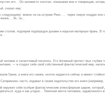
пустил его… Он заливисто хохотал, показывая мне и товарищам, которы
ый, сказал ему:
 к следующему: можно ли на острове Рено ….. через левую ноздрю или
л жизнь… Эх, ты…
 столом, подперев подбородок руками и изрыгая матерную брань. В точ
ова…
й человек и талантливый писатель. Его богемный протест был глубже тог
т человек, — и создал себе свой собственный фантастический мир, насел
азов Грина, а книги его свежи, охотно издаются сейчас и имеют стойко
 Сатириконе» часто, издавал в своем издательстве его книги (например,
орый окружил себя особым фантастическим атмосферным шаром, который 
двигаться, куда и как угодно… Типичная мечта человека, задавленного 