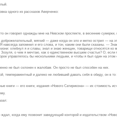
елый.
овка одного из рассказов Аверченко:
 что он говорил однажды мне на Невском проспекте, в весенние сумерки
, доброжелательный, мягкий — даже когда он зло и метко острил — на эт
 навсегда запомнил и его слова, и тон, каким они были сказаны. — Знает
изни: хлебнул я и славы, знал и знаю женщин, товарищи относятся ко мн
, Зозуля, о чем я мечтаю, как о единственном высшем счастье? О, если 
оторое управлялось бы несколькими людьми, и чтобы я был один на этом
енно не был склонен к жалобам. Он просто не был способен на них.
й, темпераментный и далеко не любивший давать себя в обиду, он в то
ные книги — его книги, издания «Нового Сатирикона» — их стоимость ис
ему.
азал:
о ждал, когда ему позвонит заведующий конторой и издательством «Нов