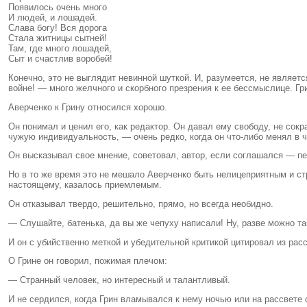
Появилось очень много
И людей, и лошадей.
Слава богу! Вся дорога
Стала житницы сытней!
Там, где много лошадей,
Сыт и счастлив воробей!
Конечно, это не выглядит невинной шуткой. И, разумеется, не являет
войне! — много желчного и скорбного презрения к ее бессмыслице. Г
Аверченко к Грину относился хорошо.
Он понимал и ценил его, как редактор. Он давал ему свободу, не сок
чужую индивидуальность, — очень редко, когда он что-либо менял в 
Он высказывал свое мнение, советовал, автор, если соглашался — пе
Но в то же время это не мешало Аверченко быть нелицеприятным и стр
настоящему, казалось приемлемым.
Он отказывал твердо, решительно, прямо, но всегда необидно.
— Слушайте, батенька, да вы же чепуху написали! Ну, разве можно та
И он с убийственно меткой и убедительной критикой цитировал из рас
О Грине он говорил, пожимая плечом:
— Странный человек, но интересный и талантливый.
И не сердился, когда Грин вламывался к нему ночью или на рассвете