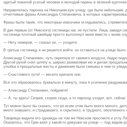
одетый пожилой усатый человек и молодой парень в зеленой курточк
Направлялась парочка на Николаевскую улицу, где были небольшие, д
отчетливые фразы Александра Степановича, в которых характеризова
Фразы были такие, что некоторые извозчики оглядывались, стремитель
В две первые (от Невского) гостиницы нас не пустили. Лишь завидя с
гостинице плотный швейцар просто вытолкнул меня вместе с моим сп
— Нету номеров, — сказал он, — уходите.
В третью гостиницу я не решился войти, но оставаться на улице было 
Александр Степанович, чуть окрепнув от свежего воздуха, бодро подо
Другой рукой снял шляпу и, широко размахивая ею и делая прощальны
улыбка и прощальные жесты и движения были смешны и чем-то убеди
— Счастливого пути! — весело кричали они.
Все это образовалось буквально в минуту, пока я усиленно раздумыв
— Александр Степанович, пойдемте!
— А, ты здесь! Скорее, скорее сюда, а то пароход уходит, вот, сейча
Тут можно было бы сказать, что во всем этом было много милого, детс
много знавшего, и страдавшего, и скрытного, и трудного, обозленного
Товарищи видели его однажды на том же Невском проспекте и углу Ли
Оказалось, что Грин взял у какой-то девушки на улице — под видом р