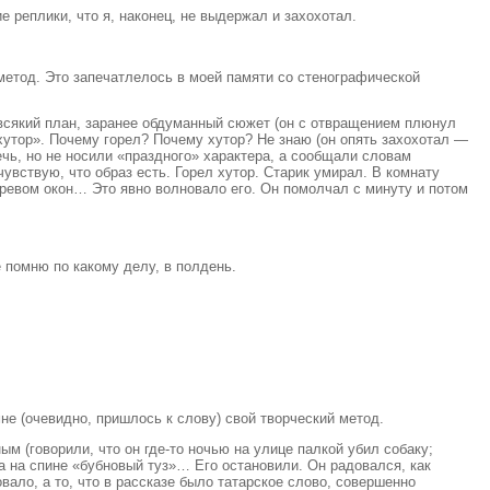
 реплики, что я, наконец, не выдержал и захохотал.
 метод. Это запечатлелось в моей памяти со стенографической
у всякий план, заранее обдуманный сюжет (он с отвращением плюнул
л хутор». Почему горел? Почему хутор? Не знаю (он опять захохотал —
речь, но не носили «праздного» характера, а сообщали словам
увствую, что образ есть. Горел хутор. Старик умирал. В комнату
аревом окон… Это явно волновало его. Он помолчал с минуту и потом
е помню по какому делу, в полдень.
не (очевидно, пришлось к слову) свой творческий метод.
м (говорили, что он где-то ночью на улице палкой убил собаку;
а на спине «бубновый туз»… Его остановили. Он радовался, как
вало, а то, что в рассказе было татарское слово, совершенно