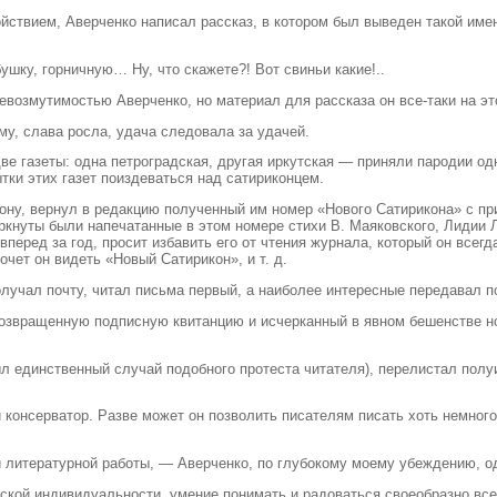
твием, Аверченко написал рассказ, в котором был выведен такой именно
ушку, горничную… Ну, что скажете?! Вот свиньи какие!..
евозмутимостью Аверченко, но материал для рассказа он все-таки на это
му, слава росла, удача следовала за удачей.
е газеты: одна петроградская, другая иркутская — приняли пародии одн
тки этих газет поиздеваться над сатириконцем.
-Дону, вернул в редакцию полученный им номер «Нового Сатирикона» с 
ркнуты были напечатанные в этом номере стихи В. Маяковского, Лидии
перед за год, просит избавить его от чтения журнала, который он всегд
очет он видеть «Новый Сатирикон», и т. д.
олучал почту, читал письма первый, а наиболее интересные передавал п
возвращенную подписную квитанцию и исчерканный в явном бешенстве н
ыл единственный случай подобного протеста читателя), перелистал пол
 консерватор. Разве может он позволить писателям писать хоть немного
й литературной работы, — Аверченко, по глубокому моему убеждению, о
еской индивидуальности, умение понимать и радоваться своеобразно вс