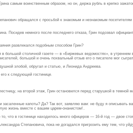
Грина самым воинственным образом, но он, держа рубль в крепко зажато
епанович обращался с просьбой к знакомым и незнакомым посетителям к
рина. Посидев немного после последнего отказа, Грин подозвал официант
отчаяния развлекался подобным способом Грин?
ня в большой столичной газете — в «Биржевых ведомостях», в утреннем 
исателей, большой и очень похвальный отзыв его о писателе мог сыграт
ушной злобой, обругал и статью, и Леонида Андреева.
 его к следующей гостинице.
естницу, на второй этаж, Грин остановился перед старушкой в темной м
засаленные капоты? Да? Так вот, заявляю вам: не буду я описывать ваш
длую жизнь вместе с вашим царем-онанистом!..
 то, что в гостинице находилось много офицеров — 16-й год — двое сто
лександра Степановича, пока не догадался пригрозить ему тем, что уйду