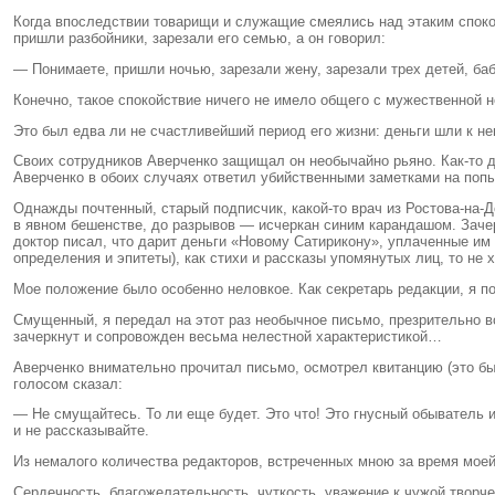
Когда впоследствии товарищи и служащие смеялись над этаким спокойс
пришли разбойники, зарезали его семью, а он говорил:
— Понимаете, пришли ночью, зарезали жену, зарезали трех детей, баб
Конечно, такое спокойствие ничего не имело общего с мужественной н
Это был едва ли не счастливейший период его жизни: деньги шли к не
Своих сотрудников Аверченко защищал он необычайно рьяно. Как-то дв
Аверченко в обоих случаях ответил убийственными заметками на попы
Однажды почтенный, старый подписчик, какой-то врач из Ростова-на
в явном бешенстве, до разрывов — исчеркан синим карандашом. Заче
доктор писал, что дарит деньги «Новому Сатирикону», уплаченные им в
определения и эпитеты), как стихи и рассказы упомянутых лиц, то не х
Мое положение было особенно неловкое. Как секретарь редакции, я п
Смущенный, я передал на этот раз необычное письмо, презрительно 
зачеркнут и сопровожден весьма нелестной характеристикой…
Аверченко внимательно прочитал письмо, осмотрел квитанцию (это б
голосом сказал:
— Не смущайтесь. То ли еще будет. Это что! Это гнусный обыватель и
и не рассказывайте.
Из немалого количества редакторов, встреченных мною за время мое
Сердечность, благожелательность, чуткость, уважение к чужой творч