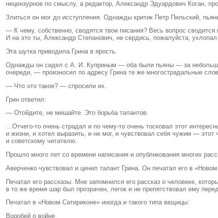
нецензурное по смыслу, а редактор, Александр Эдуардович Коган, про
Злиться он мог до исступления. Однажды критик Петр Пильский, пьян
— К чему, собственно, сводятся твои писания? Весь вопрос сводится
И на это ты, Александр Степанович, не сердись, пожалуйста, ухлопа
Эта шутка приводила Грина в ярость.
Однажды он сидел с А. И. Куприным — оба были пьяны — за небольшим
очереди, — произносил по адресу Грина те же многострадальные сл
— Что это такое? — спросили их.
Грин ответил:
— Отойдите, не мешайте. Это борьба талантов.
…Отчего-то очень страдал и по чему-то очень тосковал этот интересны
и жизни, и хотел выразить, и не мог, и чувствовал себя чужим — это
и советскому читателю.
Прошло много лет со времени написания и опубликования многих расск
Аверченко чувствовал и ценил талант Грина. Он печатал его в «Новом
Печатал его рассказы. Мне запомнился его рассказ о человеке, кот
в то же время шар был прозрачен, легок и не препятствовал ему пере
Печатал в «Новом Сатириконе» иногда и такого типа вещицы:
Воробей о войне