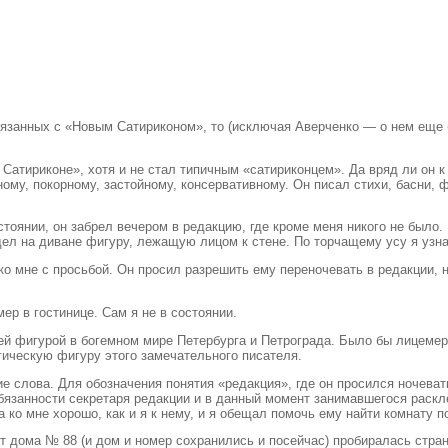
вязанных с «Новым Сатириконом», то (исключая Аверченко — о нем еще б
 Сатириконе», хотя и не стал типичным «сатириконцем». Да вряд ли он 
ому, покорному, застойному, консервативному. Он писал стихи, басни, 
остоянии, он забрел вечером в редакцию, где кроме меня никого не было
дел на диване фигуру, лежащую лицом к стене. По торчащему усу я узн
 ко мне с просьбой. Он просил разрешить ему переночевать в редакции, 
ер в гостинице. Сам я не в состоянии.
шей фигурой в богемном мире Петербурга и Петрограда. Было бы лицемер
гическую фигуру этого замечательного писателя.
е слова. Для обозначения понятия «редакция», где он просился ночеват
язанности секретаря редакции и в данный момент занимавшегося расклей
 ко мне хорошо, как и я к нему, и я обещал помочь ему найти комнату п
т дома № 88 (и дом и номер сохранились и посейчас) пробиралась стран