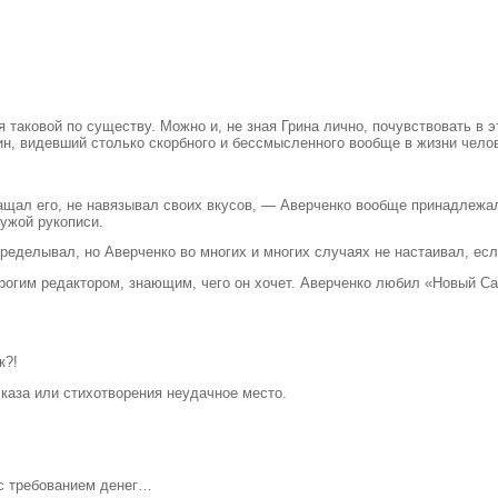
ся таковой по существу. Можно и, не зная Грина лично, почувствовать в
рин, видевший столько скорбного и бессмысленного вообще в жизни чело
ращал его, не навязывал своих вкусов, — Аверченко вообще принадлежал
чужой рукописи.
ределывал, но Аверченко во многих и многих случаях не настаивал, ес
огим редактором, знающим, чего он хочет. Аверченко любил «Новый Сати
к?!
сказа или стихотворения неудачное место.
 с требованием денег…