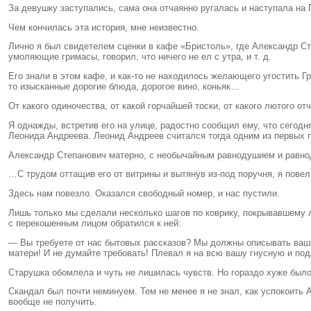
За девушку заступались, сама она отчаянно ругалась и наступала на 
Чем кончилась эта история, мне неизвестно.
Лично я был свидетелем сценки в кафе «Бристоль», где Александр Ст
умоляющие гримасы, говорил, что ничего не ел с утра, и т. д.
Его знали в этом кафе, и как-то не находилось желающего угостить Г
то изысканные дорогие блюда, дорогое вино, коньяк…
От какого одиночества, от какой горчайшей тоски, от какого лютого 
Я однажды, встретив его на улице, радостно сообщил ему, что сегод
Леонида Андреева. Леонид Андреев считался тогда одним из первых п
Александр Степанович матерно, с необычайным равнодушием и равнод
…С трудом оттащив его от витрины и вытянув из-под поручня, я повел
Здесь нам повезло. Оказался свободный номер, и нас пустили.
Лишь только мы сделали несколько шагов по коврику, покрывавшему л
с перекошенным лицом обратился к ней:
— Вы требуете от нас бытовых рассказов? Мы должны описывать ваши 
матери! И не думайте требовать! Плевал я на всю вашу гнусную и по
Старушка обомлела и чуть не лишилась чувств. Но гораздо хуже было
Скандал был почти неминуем. Тем не менее я не знал, как успокоить А
вообще не получить.