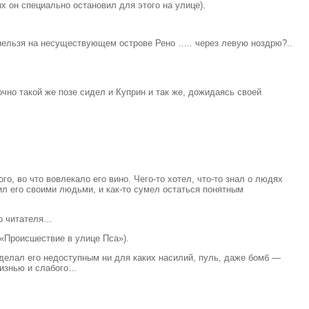
х он специально остановил для этого на улице).
 нельзя на несуществующем острове Рено ….. через левую ноздрю?..
но такой же позе сидел и Куприн и так же, дожидаясь своей
о, во что вовлекало его вино. Чего-то хотел, что-то знал о людях
ил его своими людьми, и как-то сумел остаться понятным
го читателя…
 «Происшествие в улице Пса»).
делал его недоступным ни для каких насилий, пуль, даже бомб —
жизнью и слабого…