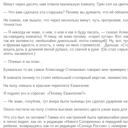
Минут через десять нам отвели маленькую комнату. Грин сел на цветн
— Что вам сделала эта старушка? Почему вы думаете, что ей обязат
Не помню, как вышло, что через несколько минут, чуть протрезвев, х
точностью.
— Я никогда не знаю, о чем, о ком и как я буду писать, — сказал Ал
на середину комнаты). Я пишу, не знаю почему: «горел хутор». Вот, н
так же заливисто, необычайно довольный, почти сияющий). Ну, вот, пу
и фразам едкость и злость, к чему он явно стремился)… Дальше. «Ста
вошла дочь в длинной белой рубахе, со свечой в руке. (Он стал сер
опять засмеялся.)
— Плевал я на план…
Буквально то же самое Александр Степанович говорил мне примерно че
В комнате почему-то стоял небольшой столярный верстак, неизвестно
На полу лежало в красном переплете Евангелие.
Я поднял его и спросил: «Почему Евангелие?»
— Не знаю, голубчик, тут вчера были пьяницы (он сделал ударение на «
Около постели на полу стояла высокая зеленого цвета узкая ваза для 
Что это был за человек? Гамма его настроений была чрезвычайно разн
я лично видел, как он, в редакции «Нового Сатирикона» в передней п
ребенок, возвращаясь как-то из редакции «Солнца России» с номером ж