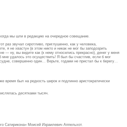
, когда мы шли в редакцию на очередное совещание.
от раз звучал сиротливо, приглушенно, как у человека,
е, я не хвастун (в этом никто и никак не мог бы заподозрить
е — ну, вы видите как (к нему относились прекрасно), денег у меня
б мне удалось это осуществить! Я был бы счастлив, если б мог
 судне, совершенно один… Верьте, годами не пристал бы к берегу…
 же время был на редкость широк и подлинно аристократически
числялась десятками тысяч.
ого Сатирикона» Моисей Израилевич Аппельхот.