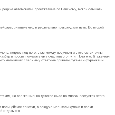
 и редкие автомобили, проезжавшие по Невскому, могли слышать
вейцары, знавшие его, и решительно преграждали путь. Во второй
учень, подлез под него, став между поручнем и стеклом витрины.
зибар и просит пожелать ему счастливого пути. Поза его, блаженная
ько мальчишек слали ему ответные приветы руками и фуражками.
детским, но все же именно детское было во многих поступках этого
 полицейские свистки, в воздухе мелькали кулаки и палки.
ей отдать его…