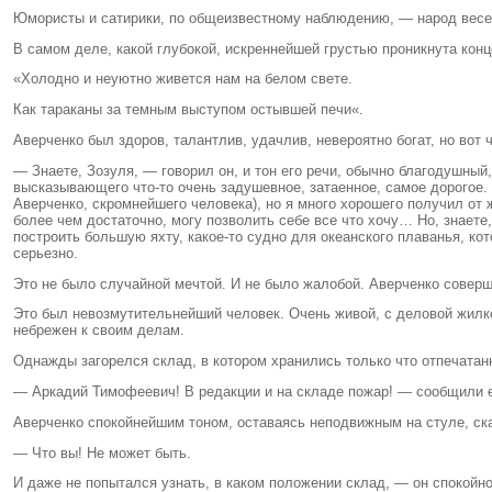
Юмористы и сатирики, по общеизвестному наблюдению, — народ вес
В самом деле, какой глубокой, искреннейшей грустью проникнута конц
«Холодно и неуютно живется нам на белом свете.
Как тараканы за темным выступом остывшей печи«.
Аверченко был здоров, талантлив, удачлив, невероятно богат, но вот
— Знаете, Зозуля, — говорил он, и тон его речи, обычно благодушный
высказывающего что-то очень задушевное, затаенное, самое дорогое. Я
Аверченко, скромнейшего человека), но я много хорошего получил от ж
более чем достаточно, могу позволить себе все что хочу… Но, знаете
построить большую яхту, какое-то судно для океанского плаванья, к
серьезно.
Это не было случайной мечтой. И не было жалобой. Аверченко соверш
Это был невозмутительнейший человек. Очень живой, с деловой жилко
небрежен к своим делам.
Однажды загорелся склад, в котором хранились только что отпечатан
— Аркадий Тимофеевич! В редакции и на складе пожар! — сообщили 
Аверченко спокойнейшим тоном, оставаясь неподвижным на стуле, ск
— Что вы! Не может быть.
И даже не попытался узнать, в каком положении склад, — он спокойн