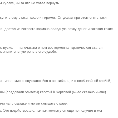
м кулаке, ни за что не хотел вернуть…
упить ему стакан кофе и пирожок. Он делал при этом опять-таки
а, достал из бокового кармана солидную пачку денег и заказал какие-
выпуске, — напечатана о нем восторженная критическая статья
ь значительную роль в его судьбе.
антилье, мирно спускавшейся в вестибюль, и с необычайной злобой,
и (следовали эпитеты) капоты! К чертовой (было сказано иначе)
яли на площадке и могли слышать о царе.
. Это подействовало, так как комнату он еще не получил и мог