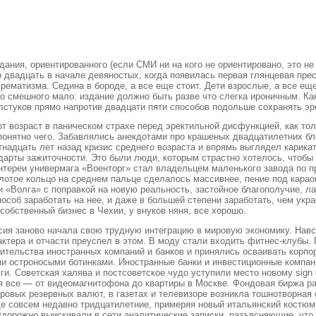
дания, ориентированного (если СМИ ни на кого не ориентировано, это не
о двадцать в начале девяностых, когда появилась первая глянцевая прес
ематизма. Седина в бороде, а все еще стоит. Дети взрослые, а все еще с
о смешного мало: издание должно быть разве что слегка ироничным. Как
алстуков прямо напротив двадцати пяти способов подольше сохранять э
т возраст в паническом страхе перед эректильной дисфункцией, как то
нятно чего. Забавлялись анекдотами про крашеных двадцатилетних бл
адцать лет назад кризис среднего возраста и впрямь выглядел карикат
дарты зажиточности. Это были люди, которым страстно хотелось, чтобы
нтереи универмага «Военторг» стал владельцем маленького завода по п
лотое кольцо на среднем пальце сделалось массивнее, пение под караок
ка и «Волга» с поправкой на новую реальность, застойное благополучие, 
пособ заработать на нее, и даже в большей степени заработать, чем укр
собственный бизнес в Чехии, у внуков няня, все хорошо.
Россия заново начала свою трудную интеграцию в мировую экономику. Н
актера и отчасти преуспел в этом. В моду стали входить фитнес-клубы
вительства иностранных компаний и банков и принялись осваивать корп
ми остроносыми ботинками. Иностранные банки и инвестиционные компан
и. Советская халява и постсоветское чудо уступили место новому sign 
бя все — от видеомагнитофона до квартиры в Москве. Фондовая биржа 
ировых резервных валют, в газетах и телевизоре возникла тошнотворная
е совсем недавно тридцатилетние, примеряя новый итальянский костюм 
судорожно выискивали в сети аналитические записки, разъясняющие, что 