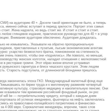
 СМИ) на аудиторию 40 +. Доселе такой ориентации не было, а теперь
са, именно сейчас вступает в период зрелости. Портрет этих самых
тоит. Жена надоела, но ведь стоит же. И стоит и стоит и стоит.
 любое глянцевое издание, практическое руководство для 40 + в упор
рекцию. Внимание аудитории обеспечено. Аудитория дождалась.
лько не измывались. Указывали на обратно пропорциональную
ондинок, приставленных к пузатым, лысым экономическим агентам.
урно: ухарство безмозглого братка, помноженное на степенность
 им очень повезло, чтобы они «поднялись». Им повезло, но меньше,
роизводству женских колготок, наладил отношения с мелкопоместной
е в ресторане громче. Этот образ жизни вполне устраивал
лак румынского гарнитура и блеск чешского хрусталя. Этим людям
асть. Старость подступила, от длинноногой блондинки пришлось
авсегда закончилась эпоха ГКО. Международный валютный фонд еще
. Помыкавшись по бирже труда и к миллениуму разменяв четвертый
оративную культуру, страховую медицину и накопительную пенсию. Они
ии осваивали тем временем российский фондовый рынок, он рос
of will be — потребительскому кредиту, который с каждым днем
рапортовала об успехах ежедневно, фьючерсы на нефть заключались
 смесь из православно-полицейского патриотизма и финансово-
за 4 000 евро. Сорокалетние менеджеры, впрочем, таких слов
повторение невозможно: не та структура экономики, не та страна,