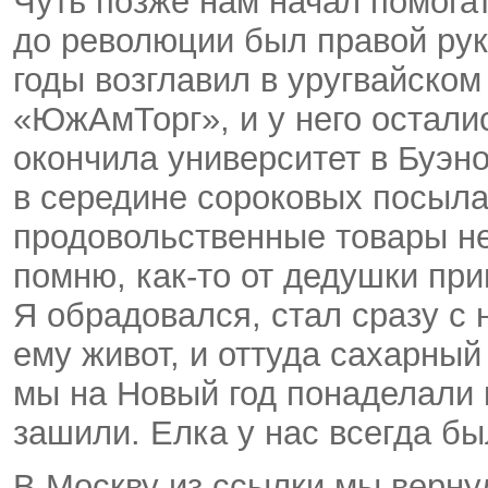
Чуть позже нам начал помога
до революции был правой рук
годы возглавил в уругвайско
«ЮжАмТорг», и у него остал
окончила университет в Буэн
в середине сороковых посыла
продовольственные товары не
помню,
как-то
от дедушки пр
Я обрадовался, стал сразу с 
ему живот, и оттуда сахарный
мы на Новый год понаделали
зашили. Елка у нас всегда бы
В Москву из ссылки мы вернул