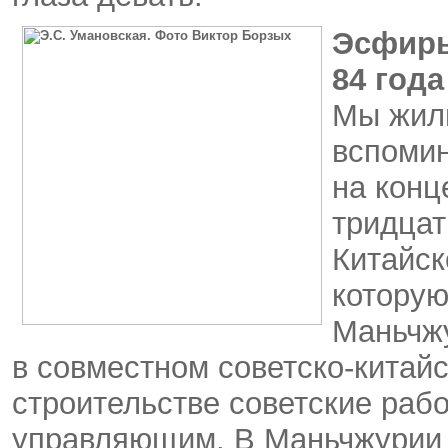
Эсфирь
84 года
Мы жили
вспомин
на конц
тридцат
Китайск
которую
Маньчж
в совместном
советско-китай
строительстве советские рабо
управляющим. В Маньчжурии 