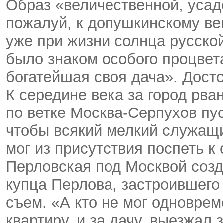
Образ «величественной, усад
пожалуй, к допушкинскому век
уже при жизни солнца русско
было знаком особого процвета
богатейшая своя дача». Досто
К середине века за город рва
по ветке
Москва-Серпухов
пус
чтобы всякий мелкий служащи
мог из присутствия поспеть 
Перловская под Москвой соз
купца Перлова, застроившего 
съем. «А кто не мог одноврем
квартиру, и за дачу, выезжал 