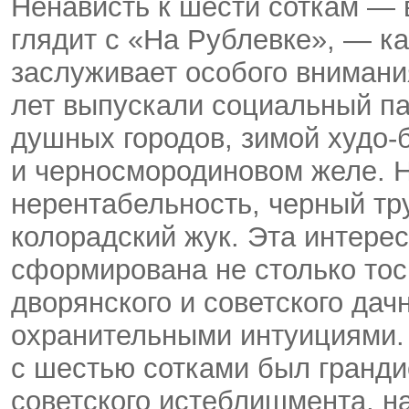
Ненависть к шести соткам — в
глядит с «На Рублевке», — к
заслуживает особого внимани
лет выпускали социальный па
душных городов, зимой
худо-
и черносмородиновом желе. Не
нерентабельность, черный труд
колорадский жук. Эта интере
сформирована не столько тос
дворянского и советского дачн
охранительными интуициями.
с шестью сотками был гранд
советского истеблишмента, на