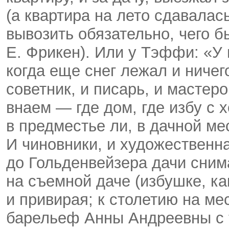
(а квартира на лето сдавалас
вывозить обязательно, чего б
Е. Фрикен). Или у Тэффи: «У 
когда еще снег лежал и ничег
советник, и писарь, и мастер
внаем — где дом, где избу с х
в предместье ли, в дачной ме
И чиновники, и художественн
до Гольденвейзера дачи сним
на съемной даче (избушке, ка
и привирая; к столетию на м
барельеф Анны Андреевны с 