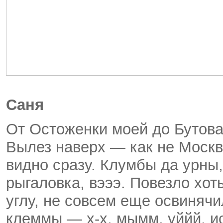
Саня
От Остоженки моей до Бутова
Вылез наверх — как не Москв
видно сразу. Клумбы да урны
рыгаловка, вэээ. Повезло хот
углу, не совсем еще освинячи
клеммы — х-х, мымм, уййй, и