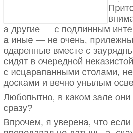
Прито
внима
а другие — с подлинным инте
а иные — не очень, прилежны
одаренные вместе с заурядн
сидят в очередной неказисто
с исцарапанными столами, н
досками и вечно унылым осв
Любопытно, в каком зале они
сразу?
Впрочем, я уверена, что есл
преподавал не латынь, а, ск