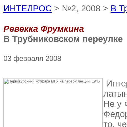
ИНТЕЛРОС
> №2, 2008 >
В Т
Ревекка Фрумкина
В Трубниковском переулке
03 февраля 2008
Интер
латын
Не у 
Федор
то, ч