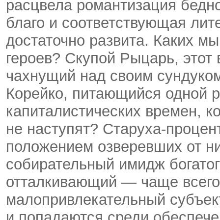
расцвела романтизация бедн
благо и соответствующая лит
достаточно развита. Каких м
героев? Скупой Рыцарь, этот
чахнущий над своим сундуко
Корейко, питающийся одной р
капиталистических времен, ко
не наступят? Старуха-проце
положением озверевших от н
собирательный имидж богатог
отталкивающий — чаще всего
малопривлекательный субъект
и попадаются среди обеспеч