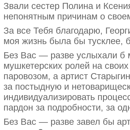
Звали сестер Полина и Ксения
непонятным причинам о свое
За все Тебя благодарю, Георг
моя жизнь была бы тусклее, б
Без Вас — разве услыхали б 
мушкетерских ролей на своих
паровозом, а артист Старыги
за постыдную и нетоварищес
индивидуализировать процесс?
пардон за подробности, за од
Без Вас — разве завел бы ар