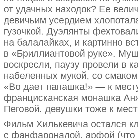
от удачных находок? Ее вели
девичьим усердием хлопотал
гузочкой. Дуэлянты фехтовал
на балалайках, и картинно в
в «Бриллиантовой руке». Муш
воскресли, паузу провели в к
набеленных мукой, со смаком
«Во дает папашка!» — к мест
францисканская монашка Анже
Пеговой, девушки тоже к мест
Фильм Хилькевича остался к
с фанфаронадой, арфой (что