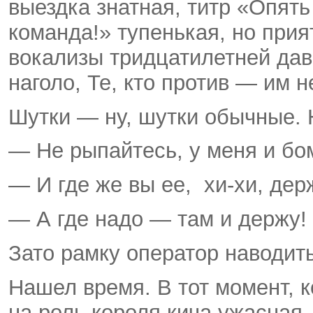
выездка знатная, титр «Опят
команда!» тупенькая, но прия
вокализы тридцатилетней давн
наголо, Те, кто против — им н
Шутки — ну, шутки обычные. 
— Не рыпайтесь, у меня и бо
— И где же вы ее,
хи-хи
, дер
— А где надо — там и держу!
Зато рамку оператор наводит
Нашел время. В тот момент, к
на роль короля кича ужасная,