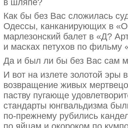
в шляпе?
Как бы без Вас сложилась с
Одессы, канканирующих в «О
марлезонский балет в «Д? Ар
и масках петухов по фильму 
Да и был ли бы без Вас сам 
И вот на излете золотой эры
возвращение живых мертвецов
паству пугающе удовлетворит
стандарты юнгвальдизма был
по-прежнему
рубились кандел
по яйцам и окороком по кумп