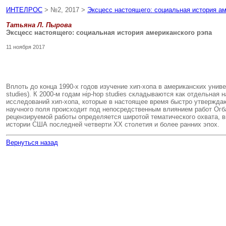
ИНТЕЛРОС
> №2, 2017 >
Эксцесс настоящего: социальная история ам
Татьяна Л. Пырова
Эксцесс настоящего: социальная история американского рэпа
11 ноября 2017
Вплоть до конца 1990-х годов изучение хип-хопа в американских унив
studies). К 2000-м годам нip-hop studies складываются как отдельна
исследований хип-хопа, которые в настоящее время быстро утвержда
научного поля происходит под непосредственным влиянием работ Огба
рецензируемой работы определяется широтой тематического охвата, в
истории США последней четверти XX столетия и более ранних эпох.
Вернуться назад