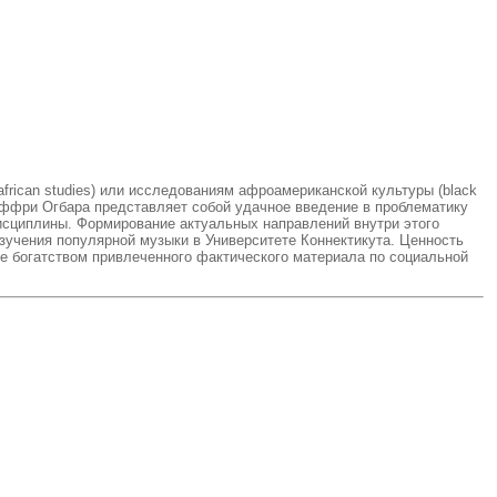
frican studies) или исследованиям афроамериканской культуры (black
жеффри Огбара представляет собой удачное введение в проблематику
исциплины. Формирование актуальных направлений внутри этого
зучения популярной музыки в Университете Коннектикута. Ценность
же богатством привлеченного фактического материала по социальной