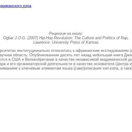
ериканского рэпа
Рецензия на книгу:
Ogbar J.O.G. (2007) Hip-Hop Revolution: The Culture and Politics of Rap,
Lawrence: University Press of Kansas
ерситетах институционально относилось к африканским исследованиям (a
я научная область. Опубликованная десять лет назад небольшая книга Д
ются в США и Великобритании в качестве независимой академической д
ра и его организаторской деятельности в качестве основателя Центра и
ниманием к ключевым элементам языка (само)описания хип-хопа, а так