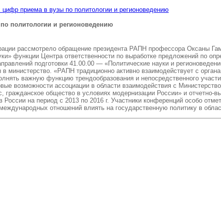
 цифр приема в вузы по политологии и регионоведению
 по политологии и регионоведению
дерации рассмотрело обращение президента РАПН профессора Оксаны Га
уки» функции Центра ответственности по выработке предложений по оп
аправлений подготовки 41.00.00 — «Политические науки и регионоведе
 в министерство. «РАПН традиционно активно взаимодействует с органам
олнять важную функцию трендообразования и непосредственного участи
овые возможности ассоциации в области взаимодействия с Министерство
, гражданское общество в условиях модернизации России» и отчетно-в
 России на период с 2013 по 2016 г. Участники конференций особо отм
и международных отношений влиять на государственную политику в обла