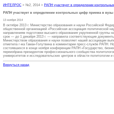
ИНТЕЛРОС
> №2, 2014 >
РАПН участвует в определении контрольных
РАПН участвует в определении контрольных цифр приема в вузы
13 ноября 2014
В октябре 2013 г. Министерство образования и науки Российской Фе
общественной организацией «Российская ассоциация политической на
направлениям подготовки высшего образования укрупненной группы н
срок — до 1 декабря 2013 г. — направила соответствующие документы
Министерством образования и науки позволяет нашей ассоциации вып
отметила г-жа Гаман-Голутвина в комментарии пресс-службе РАПН. Н
состоявшихся в конце ноября конференции РАПН «Государство, бизнес
переизбрана президентом профессионального сообщества политологов
университетов и исследовательских центров в области политологии 
Вернуться назад