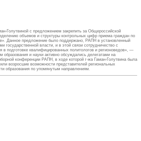
ман-Голутвиной с предложением закрепить за Общероссийской
ределению объемов и структуры контрольных цифр приема граждан по
ние». Данное предложение было поддержано, РАПН в установленный
и государственной власти, и в этой связи сотрудничество с
я в подготовке квалифицированных политологов и регионоведов», —
м образования и науки активно обсуждались делегатами на
ыборной конференции РАПН, в ходе которой г-жа Гаман-Голутвина была
етили возросшие возможности представителей региональных
сти образования по упомянутым направлениям.