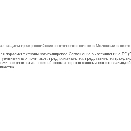
тах защиты прав российских соотечественников в Молдавии в свете
юля парламент страны ратифицировал Соглашение об ассоциации с ЕС (
туальными для политиков, предпринимателей, представителей гражданск
ми; сохранится ли прежний формат торгово-экономического взаимодейс
ичества