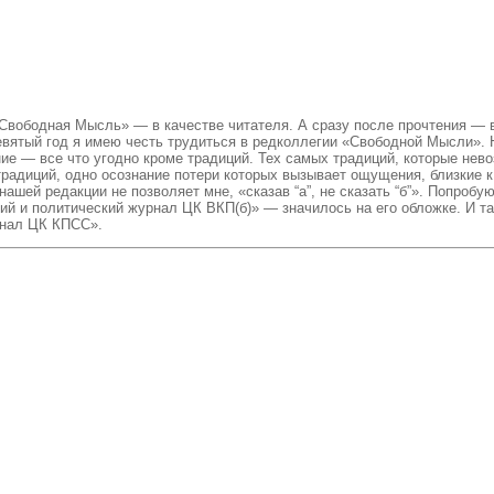
Свободная Мысль» — в качестве читателя. А сразу после прочтения — в
вятый год я имею честь трудиться в редколлегии «Свободной Мысли». 
ие — все что угодно кроме традиций. Тех самых традиций, которые нево
традиций, одно осознание потери которых вызывает ощущения, близкие к 
ашей редакции не позволяет мне, «сказав “а”, не сказать “б”». Попроб
ий и политический журнал ЦК ВКП(б)» — значилось на его обложке. И та
рнал ЦК КПСС».