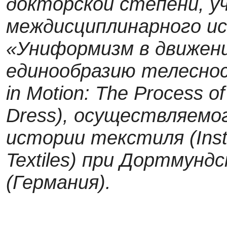
докторской степени, у
междисциплинарного и
«Униформизм в движени
единообразию телеснос
in Motion: The Process of
Dress), осуществляемо
истории текстиля (Institu
Textiles) при Дортмун
(Германия).