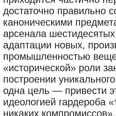
достаточно правиль­но с
каноническими предмета
арсенала шестидесятых 
адап­тации новых, прои
промышленностью вещей
«исторической» роли за
построении уникального 
одна цель — при­вести э
идеологией гардероба «
никаких компромиссов», 