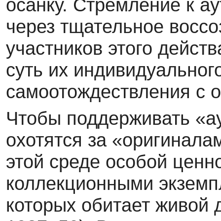
осанку. Стремле­ние к 
через тщательное воссо
участников этого дейст
суть их индивидуального
самоотождествления с 
Чтобы поддерживать «ау
охотятся за «ориги­нала
этой среде особой ценн
коллекционными экземп
которых обитает жи­вой