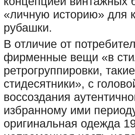
концеп­цией винтажных 
«личную историю» для 
рубашки.
В отличие от потребите
фирменные вещи «в сти
ретрогруппировки, таки
стидесятники», с голов
воссоздания аутентич­но
избранному ими периоду
оригинальная одежда 19