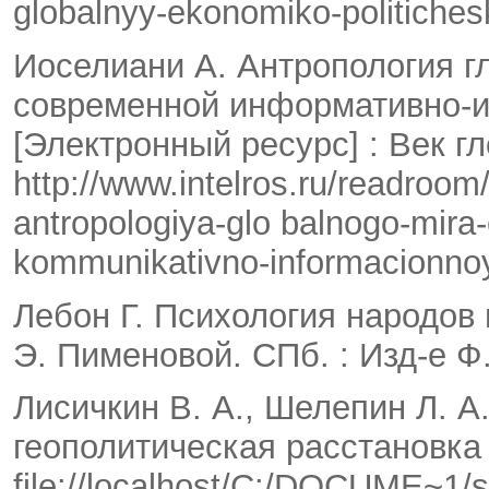
globalnyy-ekonomiko-politiches
Иоселиани А. Антропология г
современной информативно-
[Электронный ресурс] : Век г
http://www.intelros.ru/readroom
antropologiya-glo balnogo-mir
kommunikativno-informacionnoy
Лебон Г. Психология народов 
Э. Пименовой. СПб. : Изд-е Ф.
Лисичкин В. А., Шелепин Л. А
геополитическая расстановка 
file://localhost/C:/DOCUME~1/s