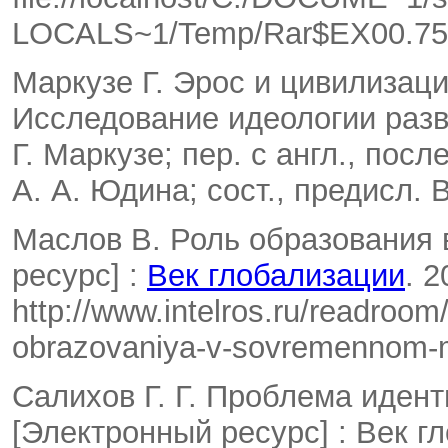
LOCALS~1/Temp/Rar$EX00.750/
Маркузе Г. Эрос и цивилизац
Исследование идеологии разв
Г. Маркузе; пер. с англ., посл
А. А. Юдина; сост., предисл. 
Маслов В. Роль образования
ресурс] :
Век глобализации
. 
http://www.intelros.ru/readroom
obrazovaniya-v-sovremennom-m
Салихов Г. Г. Проблема иден
[Электронный ресурс] : Век г