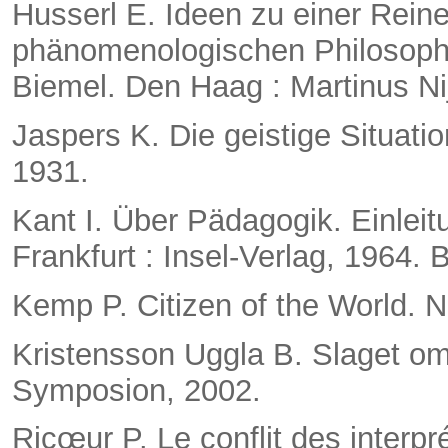
Husserl E. Ideen zu einer Rei
phänomenologischen Philosophi
Biemel. Den Haag : Martinus Nij
Jaspers K. Die geistige Situation
1931.
Kant I. Über Pädagogik. Einleitu
Frankfurt : Insel-Verlag, 1964. B
Kemp P. Citizen of the World. 
Kristensson Uggla B. Slaget om
Symposion, 2002.
Ricœur P. Le conflit des interp