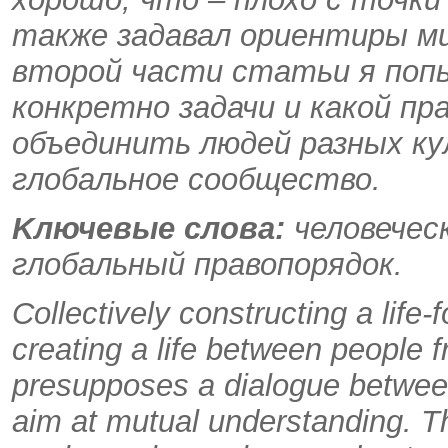
также задавал ориентиры м
второй части статьи я поп
конкретно задачи и какой пр
объединить людей разных к
глобальное сообщество.
Kлючевые слова:
человечес
глобальный правопорядок.
Collectively constructing a lif
creating a life between people fr
presupposes a dialogue b
e
twee
aim at mutual understanding. The 