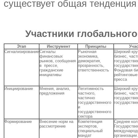
существует общая тенденция к
Участники глобального
Этап
Инструмент
Принципы
Уча
Сигнализирование
Сигналы
Рыночная
Широкий кру
финансовых
экономика,
бизнес, част
рынков, сообщения
демократия,
государстве
в прессе,
прозрачность,
государстве
гражданские
ответственность
Фондовая б
инициативы
рейтинговые 
пресса
Инициирование
Мнения, анализ,
Легитимность
Широкий кру
предложения
частного,
бизнес, част
частично
государстве
государственного
государстве
и
государственного
сектора
Формирование
Внесение норм на
Компетенция
Среднее кол
рассмотрение
экспертов,
Государстве
специальный
международ
мандат
организации