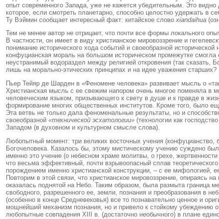
опыт современного Запада, уже не кажется убедительным. Это видно 
которое, если смотреть планетарно, способно целостно удержать в себ
Ту Вэймин сообщает интересный факт: китайское слово
xiandaihua
(оз
Тем не менее автор не отрицает, что почти все формы локального опы
В частности, он имеет в виду христианское мировоззрение и гегелев
понимание исторического хода событий и своеобразной исторической н
конфуцианская мораль на большом историческом промежутке смогла с
неустранимый водораздел между религией откровения (так сказать, Б
лишь на морально-этических принципах и на идее уважения старших?
Пьер Тейяр де Шарден в «Феномене человека» развивает мысль о «та
Христианская мысль с ее свежим напором очень многое поменяла в мы
человеческим языком, призывающего к свету в душе и к правде в жиз
формирование многих общественных институтов. Кроме того, было еще
Эта ветвь не только дала феноменальные результаты, но и способст
своеобразной
«технической эсхатологии»
(технологии как господств
Западом (в духовном и культурном смысле слова).
Любопытный момент: три великих восточных учения (конфуцианство, 
Богочеловека. Казалось бы, этому мистическому учению суждено был
именно это учение (о небесном храме молитвы, о грехе, жертвенности
что весьма эффективный, почти взрывоопасный сплав теоретического з
порождением именно христианской конструкции, – с ее мифологией, е
Повторим в этой связи, что христианское мировоззрение, опираясь на
оказалась поднятой на Небо. Таким образом, была размыта граница м
свободного, разрешенного ее, земли, познания и преобразования в н
(особенно в конце Средневековья) все то познавательно ценное и ориг
мощнейший механизм познания, но и привело к стойкому убеждению о
любопытные совпадения XIII в. (достаточно необычного) в плане един