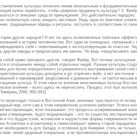
– становление культуры оплачено неким изначальным и фундаментальным
людей нужно поработить, чтобы уверенно продвинуть культуру? З. Фрейд
тказаться от внешних средств принуждения. Это действительно парадокс:
 но любопытную связь увидеть несложно. Ведь одна из трактовок упомяну
ния, традиционные обряды и ритуалы, поступать в соответствии со сво
 истории других народов? И нет ли здесь всевозможных побочных эффек
авоеваний в истории человечества. Вот один из очевидных, связанный с
тифицировать себя с повелевающим и эксплуатирующим их классом. Зву
ть другие народы и предписывать им законы. Но ведь «предписывать зак
за собой право презирать другие, говорит Фрейд. Вот почему культурны
ется в отношениях между собой отдельных наций. Разные культуры созд
имы для более определенного («суверенного») выстраивания своей собс
христианская культуры доходили и до «горячих» войн, а вот восточные 
оеванной и завоевавшей, рецессивной и доминантной – остается весьма 
огащении культур. В этом смысле влияние многовековых культур Востока
еское влияние – всего здесь не перечислить. Процесс этот был волноо
Померанц 2006: 850–851].
то происходит только в Восточной Азии, резонанс чувствуется по всему
падный мир, хотя сам в этом направлении усиленно работает. Успехи ко
й вестернизации, ясно показывает, что процессы осовременивания жиз
арое утверждение, будто модернизация – это по существу вестернизаци
 и что буддистские, исламские и индуистские формы современности не 
ен Атлантики и атлантизма) и символизируют замену старой парадигмы 
ю необходимость для Запада, и особенно для Америки, стать не только
твие, некий здоровый плюрализм, а не противоположная альтернатива [