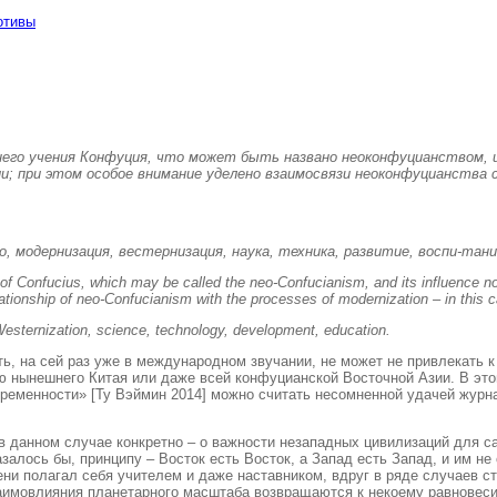
отивы
о учения Конфуция, что может быть названо неоконфуцианством, и 
и; при этом особое внимание уделено взаимосвязи неоконфуцианства с
модернизация, вестернизация, наука, техника, развитие, воспи-тани
of Confucius, which may be called the neo-Confucianism, and its influence not
relationship of neo-Confucianism with the processes of modernization – in this
esternization, science, technology, development, education.
, на сей раз уже в международном звучании, не может не привлекать к 
ью нынешнего Китая или даже всей конфуцианской Восточной Азии. В э
ременности» [Ту Вэймин 2014] можно считать несомненной удачей журнал
а в данном случае конкретно – о важности незападных цивилизаций для 
залось бы, принципу – Восток есть Восток, а Запад есть Запад, и им не
ени полагал себя учителем и даже наставником, вдруг в ряде случаев с
аимовлияния планетарного масштаба возвращаются к некоему равновеси