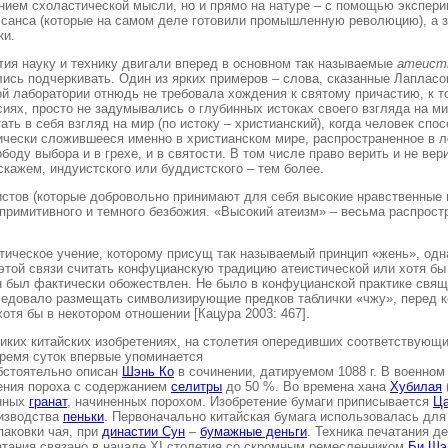
нием схоластической мысли, но и прямо на натуре – с помощью экспери
санса (которые на самом деле готовили промышленную революцию), а зат
ки.
етия науку и технику двигали вперед в основном так называемые
атеис
ялись подчеркивать. Один из ярких примеров – слова, сказанные Лапласом
ой лаборатории отнюдь не требовала хождения к святому причастию, к 
иях, просто не задумывались о глубинных истоках своего взгляда на ми
ть в себя взгляд на мир (по истоку – христианский), когда человек спо
рически сложившееся именно в христианском мире, распространенное в л
боду выбора и в грехе, и в святости. В том числе право верить и не ве
скажем, индуистского или буддистского – тем более.
стов (которые добровольно принимают для себя высокие нравственные п
римитивного и темного безбожия. «Высокий атеизм» – весьма распростр
тическое учение, которому присущ так называемый принцип «жень», одна
 этой связи считать конфуцианскую традицию атеистической или хотя бы 
н был фактически обожествлен. Не было в конфуцианской практике свящ
ледовало размещать символизирующие предков таблички «чжу», перед 
отя бы в некотором отношении [Кацура 2003: 467].
еликих китайских изобретениях, на столетия опередивших соответствующ
время суток впервые упоминается
бстоятельно описан
Шэнь Ко
в сочинении, датируемом 1088 г. В военном
вления пороха с содержанием
селитры
до 50 %. Во времена хана
Хубилая
унных
гранат
, начиненных порохом. Изобретение бумаги приписывается
Ц
изводства
пеньки
. Первоначально китайская бумага использовалась для
аковки чая, при
династии Сун
–
бумажные деньги
. Техника печатания 
ечатания связано в начале XI столетия со скромным ремесленником
Би Шэ