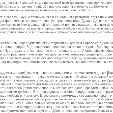
даже по такой детали, когда привычный некогда термин «вестернизация
е оба крыла (как инь и ян), оба цивилизационных импульса. (Заметим, чт
начающее модернизацию) возникло еще в начале 1930-х гг.
та в области научно-технического и социального развития, пригодные дл
скую философию, способствовавшую «рассвету идеи Духа». Однако же, 
еизбежности (что в западной философии принято называть «концом истор
амостоятельно построить упорядоченное общество и без религии откров
оговдохновленной) и вполне земным гуманистическим учением, способн
инственном иудео-христианском ферменте», давшем Европе ее духовную
шлении людей. Ведь появилась совершенно новая фигура – Бог, спусти
ни. Пусть даже это был миф, но он в течение столетий сильнейшим обра
 одно реальное измерение, которое мы уже отчетливо видим и которое 
вовала постепенному приближению общества к такому усложненному вза
о над природой, технологический взрыв и возможный цивилизационный ко
буддизм и ислам) были основаны реальными историческими людьми [Кац
о таким и оставаться – туманно-мечтательным, путаным и к реальной ж
 и искуплении) оказалось на редкость цепким и активным в деле преоб
нания с практической деятельностью (европейские науки и технологии) 
е философией (принявшей вполне мистическую идею нераздельной и несли
 миф (он же догмат) о Боге, сошедшем на землю в виде человека, пораз
ежду небесным и земным. В результате сложилась совершенно новая точк
ебывалом прежде единстве теории и эксперимента. Более того, свободно
инальное, что в более ранние эпохи накопили на своих запутанных тропи
тносительно беспредельного могущества человека и божественной силы 
ства художественного и научного: Джотто начинает изображать Христа и