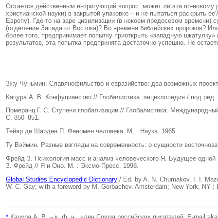
Остается действенным интригующий вопрос: может ли эта по-новому р
христианской науки) в закрытой упаковке – и не пытаться раскрыть е
Европу). Где-то на заре цивилизации (в некоем предосевом времени) 
(отделение Запада от Востока)? Во времена библейских пророков? Ил
более того, предпринимает попытку приоткрыть «западную шкатулку» 
результатов, эта попытка предпринята достаточно успешно. Не остает
Зжу Чуньмин. Славянофильство и евразийство: два возможных проекта 
Кацура А. В. Конфуцианство // Глобалистика: энциклопедия / под ред.
Померанц Г. С. Ступени глобализации // Глобалистика: Международный
С. 850–851.
Тейяр де Шарден П. Феномен человека. М. : Наука, 1965.
Ту Вэймин. Разные взгляды на современность: о сущности восточноази
Фрейд З. Психология масс и анализ человеческого Я. Будущее одной 
З. Фрейд // Я и Оно. М. : Эксмо-Пресс, 1998.
Global Studies Encyclopedic Dictionary
/ Ed. by A. N. Chumakov, I. I. Maz
W. C. Gay; with a foreword by M. Gorbachev. Amsterdam; New York, NY : E
*
Кацура А. В. – к. ф. н., член Союза российских писателей. E-mail:ak