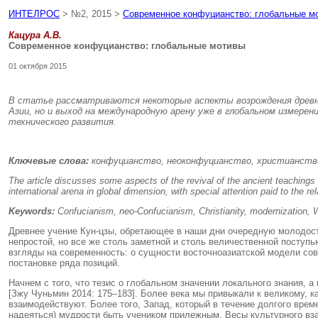
ИНТЕЛРОС
> №2, 2015 >
Современное конфуцианство: глобальные м
Кацура А.В.
Современное конфуцианство: глобальные мотивы
01 октября 2015
В статье рассматриваются некоторые аспекты возрождения древнег
Азии, но и выход на международную арену уже в глобальном измерени
технического развития.
Ключевые слова:
конфуцианство, неоконфуцианство, христианство, 
The article discusses some aspects of the revival of the ancient teachings 
international arena in global dimension, with special attention paid to the 
Keywords:
Confucianism, neo-Confucianism, Christianity, modernization, W
Древнее учение Кун-цзы, обретающее в наши дни очередную молодость
непростой, но все же столь заметной и столь величественной поступ
взгляды на современность: о сущности восточноазиатской модели сов
постановке ряда позиций.
Начнем с того, что тезис о глобальном значении локального знания, 
[Зжу Чуньмин 2014: 175–183]. Более века мы привыкали к великому, ка
взаимодействуют. Более того, Запад, который в течение долгого врем
надеяться) мудрости быть учеником прилежным. Весы культурного вз