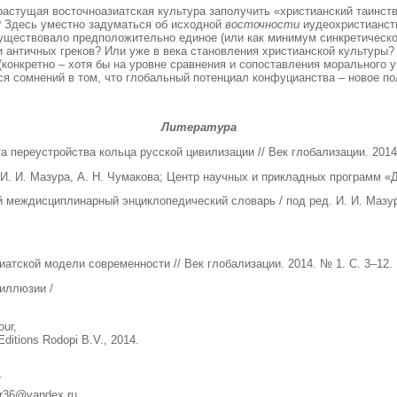
астущая восточноазиатская культура заполучить «христианский таинств
е? Здесь уместно задуматься об исходной
восточности
иудеохристианст
существовало предположительно единое (или как минимум синкретическо
и античных греков? Или уже в века становления христианской культуры?
(конкретно – хотя бы на уровне сравнения и сопоставления морального 
ся сомнений в том, что глобальный потенциал конфуцианства – новое по
Литература
переустройства кольца русской цивилизации // Век глобализации. 2014.
 И. И. Мазура, А. Н. Чумакова; Центр научных и прикладных программ «Ди
 междисциплинарный энциклопедический словарь / под ред. И. И. Мазура
атской модели современности // Век глобализации. 2014. № 1. С. 3–12.
иллюзии /
our,
ditions Rodopi B.V., 2014.
ar36@yandex.ru.