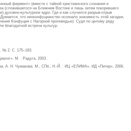
енный фермент» (вместе с тайной христианского сознания и
ва (сложившегося на Ближнем Востоке и лишь затем покорившего
е) духовно-культурное ядро. Где и как случился разрыв-отрыв
 Думается, что неоконфуцианство осознало значимость этой загадки,
учения Конфуция с Нагорной проповедью). Судя по целому ряду
ле благодатной встречи культур.
 № 2. С. 175–183.
алог». М. : Радуга, 2003.
, А. Н. Чумакова. М.; СПб.; Н.-Й. : ИЦ «ЕЛИМА», ИД «Питер», 2006.