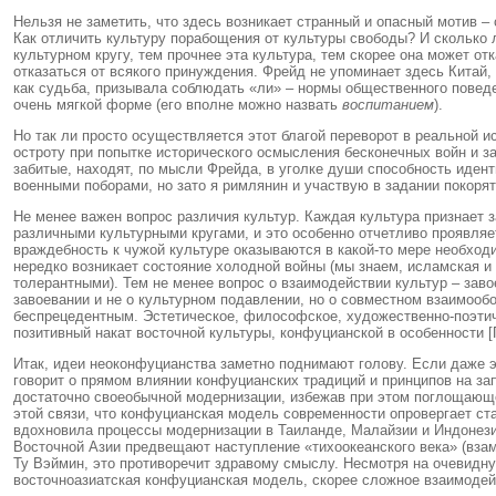
Нельзя не заметить, что здесь возникает странный и опасный мотив 
Как отличить культуру порабощения от культуры свободы? И сколько 
культурном кругу, тем прочнее эта культура, тем скорее она может о
отказаться от всякого принуждения. Фрейд не упоминает здесь Китай,
как судьба, призывала соблюдать «ли» – нормы общественного поведе
очень мягкой форме (его вполне можно назвать
воспитанием
).
Но так ли просто осуществляется этот благой переворот в реальной
остроту при попытке исторического осмысления бесконечных войн и з
забитые, находят, по мысли Фрейда, в уголке души способность иден
военными поборами, но зато я римлянин и участвую в задании покоря
Не менее важен вопрос различия культур. Каждая культура признает 
различными культурными кругами, и это особенно отчетливо проявля
враждебность к чужой культуре оказываются в какой-то мере необход
нередко возникает состояние холодной войны (мы знаем, исламская и 
толерантными). Тем не менее вопрос о взаимодействии культур – зав
завоевании и не о культурном подавлении, но о совместном взаимооб
беспрецедентным. Эстетическое, философское, художественно-поэтич
позитивный накат восточной культуры, конфуцианской в особенности [
Итак, идеи неоконфуцианства заметно поднимают голову. Если даже э
говорит о прямом влиянии конфуцианских традиций и принципов на за
достаточно своеобычной модернизации, избежав при этом поглощающе
этой связи, что конфуцианская модель современности опровергает ст
вдохновила процессы модернизации в Таиланде, Малайзии и Индонезии
Восточной Азии предвещают наступление «тихоокеанского века» (взам
Ту Вэймин, это противоречит здравому смыслу. Несмотря на очевидну
восточноазиатская конфуцианская модель, скорее сложное взаимодейс