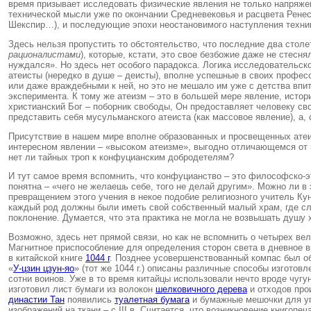
время призывает исследовать физические явления не только напряже
технической мысли уже по окончании Средневековья и расцвета Ренес
Шекспир…), и последующие эпохи неостановимого наступления техни
Здесь нельзя пропустить то обстоятельство, что последние два стол
рационалистами
), которые, кстати, это свое безбожие даже не стесн
нуждался». Но здесь нет особого парадокса. Логика исследовательск
атеисты (нередко в душе – деисты), вполне успешные в своих професс
или даже враждебными к ней, но это не мешало им уже с детства впита
эксперимента. К тому же атеизм – это в большей мере явление, исто
христианский Бог – поборник свободы, Он предоставляет человеку сво
представить себя мусульманского атеиста (как массовое явление), а, 
Присутствие в нашем мире вполне образованных и просвещенных атеи
интересном явлении – «высоком атеизме», выгодно отличающемся от п
нет ли тайных троп к конфуцианским добродетелям?
И тут самое время вспомнить, что конфуцианство – это философско-э
понятна – «чего не желаешь себе, того не делай другим». Можно ли в
превращением этого учения в некое подобие религиозного учитель Ку
каждый род должны были иметь свой собственный малый храм, где с
поклонение. Думается, что эта практика не могла не возвышать душу х
Возможно, здесь нет прямой связи, но как не вспомнить о четырех в
Магнитное приспособление для определения сторон света в дневное 
в китайской книге
1044 г
. Позднее усовершенствованный компас был о
«
У-цзин цзун-яо
» (тот же 1044 г.) описаны различные способы изгото
сотни воинов. Уже в то время китайцы использовали нечто вроде чуг
изготовил лист бумаги из волокон
шелковичного дерева
и отходов про
династии Тан
появились
туалетная бумага
и бумажные мешочки для уп
изображений на ткани – с III в. Считается, что возникновение книгоп