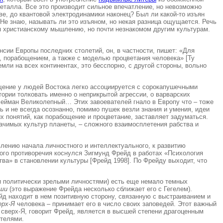
еталла. Все это производит сильное впечатление, но невозможно
ве, до квантовой электродинамики наконец? Был ли какой-то изъян
е знаю, называть ли это изъяном, но некая разница ощущается. Речь
я христианскому мышлению, но почти незнакомом другим культурам.
сии Европы последних столетий, он, в частности, пишет: «Для
 порабощением, а также с моделью процветания человека» [Ту
ли на всех континентах, это бесспорно, с другой стороны, вольно
ещение у людей Востока легко ассоциируется с сорокапушечными
тории толковать именно о неприкрытой агрессии, о варварских
улейман Великолепный… Этих завоевателей гнало в Европу что – тоже
ь и не всегда осознанно, помимо пушек везли знания и умения, идеи
их понятий, как порабощение и процветание, заставляет задуматься.
начимых культур планеты, – сложного взаимосплетения рабства и
влению начала личностного и интеллектуального, к развитию
ого противоречия коснулся Зигмунд Фрейд в работах «Психология
тва» в становлении культуры [Фрейд 1998]. По Фрейду выходит, что
 и политически зрелыми личностями) есть еще немало темных
уши
(это выражение Фрейда несколько сближает его с Гегелем).
йд находит в нем позитивную сторону, связанную с выстраиванием и
ерх-Я
человека – принимает его в число своих заповедей. Этот важный
 сверх-Я, говорит Фрейд, является в высшей степени драгоценным
ителями.