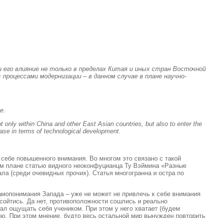
его влияние не только в пределах Китая и иных стран Восточной
 процессами модернизации – в данном случае в плане научно-
е.
 only within China and other East Asian countries, but also to enter the
 case in terms of technological development.
себе повышенного внимания. Во многом это связано с такой
том плане статью видного неоконфуцианца Ту Вэймина «Разные
а (среди очевидных прочих). Статья многогранна и остра по
самопонимания Запада – уже не может не привлечь к себе внимания
 сойтись. Да нет, противоположности сошлись и реально
тал ощущать себя учеником. При этом у него хватает (будем
ю. При этом мнение, будто весь остальной мир вынужден повторить