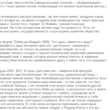
» уступает место более универсальному понятию – «модернизация»,
о с точки зрения логики глобализации это вполне позитивный вектор.)
я всемирного распространения, так или иначе имеют западные корни.
что интересно, на время отодвинутому конфуцианству также присуще
ии»). Более того, говорит Ту Вэймин, гуманистическая
ения. На этом интересном мотиве надо остановиться. Есть ли
ым выстроить государственность и культурное развитие общества
 форму [Тейяр де Шарден 1965]. Что здесь имеется в виду?
вшийся в виде человека простого, доступного, говорящего
зом повлиял не только на умонастроение людей, но и на
вправе связать сегодня с научно-техническим развитием европейцев.
имодействию с миром, которое вполне можно описать в терминах
ллапс).Фактически мы приближаемся здесь к тайне того, что называют
ура 2003: 467]. И лишь христианство – мифической фигурой
изни мало приспособленным. Но случилась удивительная вещь –
разования земной жизни. При ближайшем рассмотрении становится ясно,
по сути оказался глубинно-христианским – в том смысле, что был
янной Троицы), с ее техникой и ее искусством, и никакой другой.
ительным образом спустило Небо на землю, в результате чего и земля
а взора на землю (словно откуда-то с небес), открывшая пути
е христианское мышление с удивительной хваткой втянуло в себя
нках герметизм, гностицизм и каббала. Все это не только породило
его интеллекта. В этой связи интересно припомнить некоторые
 апостолов как абсолютно живых людей, а Роджер Бэкон в это же