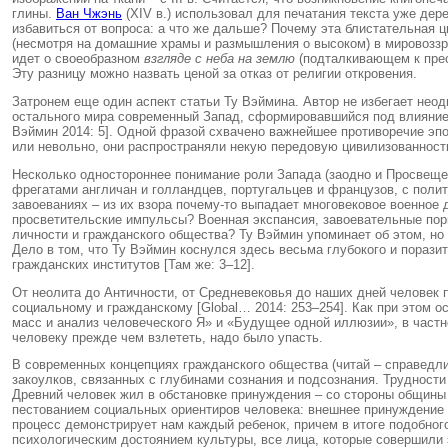
глины.
Ван Чжэнь
(XIV в.) использовал для печатания текста уже дер
избавиться от вопроса: а что же дальше? Почему эта блистательная 
(несмотря на домашние храмы и размышления о высоком) в мировоззр
идет о своеобразном
взгляде с неба на землю
(подталкивающем к прео
Эту разницу можно назвать ценой за отказ от религии откровения.
Затронем еще один аспект статьи Ту Вэймина. Автор не избегает нео
остального мира современный Запад, сформировавшийся под влияние
Вэймин 2014: 5]. Одной фразой схвачено важнейшее противоречие эпох
или невольно, они распространяли некую передовую цивилизованност
Несколько одностороннее понимание роли Запада (заодно и Просвещен
фрегатами англичан и голландцев, португальцев и французов, с полит
завоеваниях – из их взора почему-то выпадает многовековое военное
просветительские импульсы? Военная экспансия, завоевательные порыв
личности и гражданского общества? Ту Вэймин упоминает об этом, но 
Дело в том, что Ту Вэймин коснулся здесь весьма глубокого и пораз
гражданских институтов [Там же: 3–12].
От неолита до Античности, от Средневековья до наших дней человек 
социальному и гражданскому [Global… 2014: 253–254]. Как при этом 
масс и анализ человеческого Я» и «Будущее одной иллюзии», в частно
человеку прежде чем взлететь, надо было упасть.
В современных концепциях гражданского общества (читай – справедли
закоулков, связанных с глубинами сознания и подсознания. Трудности
Древний человек жил в обстановке принуждения – со стороны общины 
пестованием социальных ориентиров человека: внешнее принуждение 
процесс демонстрирует нам каждый ребенок, причем в итоге подобног
психологическим достоянием культуры, все лица, которые совершили э