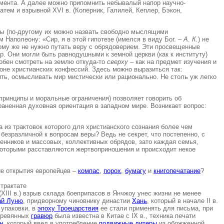
мента. А далее можно припомнить небывалый напор научно-
ем и взрывной XVI в. (Коперник, Галилей, Кеплер, Бэкон,
ты
(по-другому их можно назвать свободно мыслящими
 Наполеону: «Сир, я в этой гипотезе (имелся в виду Бог. –
А. К.
) не
тому же не нужно путать веру с обрядоверием. Эти просвещенные
р. Они могли быть равнодушными к земной церкви (как к институту)
собен смотреть на землю откуда-то
сверху
– как на предмет изучения и
оне христианских конфессий. Здесь можно выразиться так:
рить, осмысливать мир мистически или рационально. Не столь уж легко
ринципы и моральные ограничения) позволяет говорить об
аненная духовная ориентация в западном мире. Возникает вопрос:
 из трактовок которого для христианского сознания более чем
безразличной к вопросам веры? Ведь не секрет, что постепенно, с
енников и массовых, коллективных обрядов, зато каждая семья,
которыми расставляются жертвоприношения и происходит некое
ие открытия европейцев –
компас
,
порох
,
бумагу
и
книгопечатание
?
 трактате
(XIII в.) взрыв склада боеприпасов в Янчжоу унес жизни не менее
ай Луню
, придворному чиновнику династии
Хань
, который в начале II в.
 упаковки, в
эпоху Троецарствия
ее стали применять для письма, при
деревянных
гравюр
была известна в Китае с IX в., техника печати
н
, который ввел в употребление
подвижные литеры
из обожженной