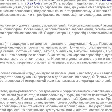
евянные печати, а
Хуа Суй
в конце XV в. изобрел подвижные литеры из м
цивилизация не добралась до паровой машины, до учения об электричест
енческих основаниях, подрезавший крылья теоретическому мышлению? Н
бразованию земли и к преобразованию человека), так легко дававшемс
днозначных и даже спорных умозаключений. Касаясь колониальной экспан
м философии Просвещения, ассоциируется с завоеваниями, гегемонией,
и европейских завоеваний. С одной стороны, европейцы захватывали зем
ь.
ия) – традиционно негативное – заставляет задуматься. Ну да, Просв
икой канонерок и прочим «империализмом». Но – если с точки зрения ис
 движение Востока на Запад: Аттила, Чингисхан, Бату-хан, Тамерлан, С
ы – это всемирное явление. А как же то, что корабли европейцев, пуст
несколько стерто, как-то смутно. И все же рядоположенность у него так
ительно противоречивого момента, имевшего место в становлении всех з
прошел сложный и трудный путь: от порабощения и несвободы – к стано
осуществлялся духовный прогресс в деле осознания свободы? Первым эт
сти вопроса об исторической роли так называемого «гражданского рабс
вого, демократического, построенного и поддерживаемого нравственно
 возникают уже на стадии становления культуры, на этапах
развития д
и ее вождей. Факт печальный и хорошо известный. Удивительно, но Фре
постепенно осваивается внутренне, причем особая инстанция души –
св
о превращения он становится моральным и социальным. Это укрепление
тот процесс, из противников культуры так или иначе становятся ее нос