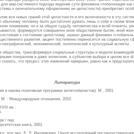
 для мир-системного подхода видение сути феномена глобализации как 
стемы к окончательному оформлению ее целостности) приобретает особ
тие все новых граней этой целостности и его включенности в эту сист
но обычному человеку было достаточно думать лишь о себе и своем бли
чном понимании, но и за общую судьбу человечества и всей планеты, р
ываются, формируется совершенно иное общественное бытие, иной жизне
состояния к состоянию целостному, назвал данный феномен «глобальны
щественного развития, акцент постепенно переносится на социальную с
о-географический, экономический, политический и культурный аспекты.
ие общества, трансформируя социальные структуры и модели взаимодейс
ерными плюрализм и даже эклектизм, а субъектом выбора в целом все б
сказать, что процесс этих изменений завершен, равно как и предсказать
Литература
ция и какова позитивная программа антиглобалистов). М., 2001.
 М. : Международные отношения, 2010.
VIII вв.:
6.
е / пер.
рситетская книга, 2001.
нгл. под ред. Б. Л. Иноземцева; Центр исследований постиндустриальног