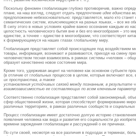
Поскольку феномен глобализации глубоко противоречив, важно опред
плане, на наш взгляд, следует отдать предпочтение
идее единства м
предположение небезосновательно: представляется, мало кто станет о
семантических систем, изъясняющиеся на разных языках, – все же о
В силу этого в новых условиях крайне важно осознание каждым из на
целостность человеческого бытия вне и без его многообразия – это 
единстве, а точнее – единстве в многообразии, что соответствует ки
к формирующемуся на наших глазах глобальному миру.
Глобализация представляет собой происходящее под воздействием мн
товары, информация, возникают и развиваются, приходя на смену пре
человечеством тесная взаимосвязь в рамках системы «человек – общ
образует качественно новое состояние мира.
Кроме того, удерживая акцент на человеке как основном субъекте про
(в отличие от глобальных процессов в целом, которые включают все, 
их пространства, а также
установления устойчивых связей между познанным, в результате 
взаимозависимостью ее составляющих по всем ключевым параметр
Соответственно глобализация представляет собой закономерный, объ
сфер общественной жизни, которая способствует формированию миро
различных территориях, в рамках различных сообществ и социальных
Процесс глобализации имеет достаточно долгую историю становления
появления человека как вида и развития его социальности до изобрет
времени зарождения глобализации и рассуждений о ее причинах.
По сути своей, несмотря на все различия в подходах и терминах, бо