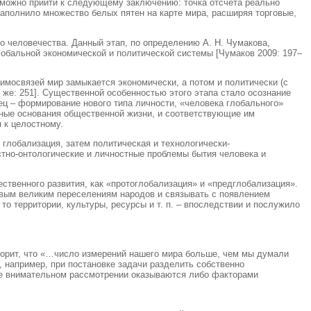
 можно прийти к следующему заключению: точка отсчета реально
заполнило множество белых пятен на карте мира, расширяя торговые,
о человечества. Данный этап, по определению А. Н. Чумакова,
обальной экономической и политической системы [Чумаков 2009: 197–
имосвязей мир замыкается экономически, а потом и политически (с
 же: 251]. Существенной особенностью этого этапа стало осознание
ец – формирование нового типа личности, «человека глобального»
исные основания общественной жизни, и соответствующие им
 к целостному.
глобализация, затем политическая и технологически-
стно-онтологические и личностные проблемы бытия человека и
ественного развития, как «протоглобализация» и «предглобализация».
рвым великим переселениям народов и связывать с появлением
то территории, культуры, ресурсы и т. п. – впоследствии и послужило
оворит, что «…число измерений нашего мира больше, чем мы думали
, например, при постановке задачи разделить собственно
лее внимательном рассмотрении оказываются либо факторами