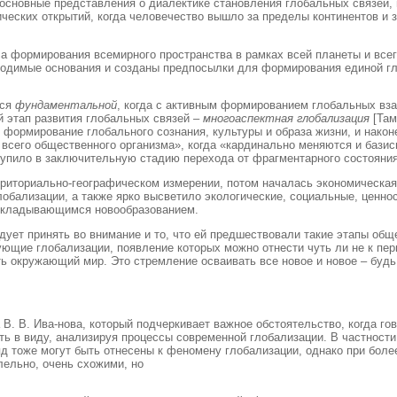
основные представления о диалектике становления глобальных связей,
ческих открытий, когда человечество вышло за пределы континентов и 
са формирования всемирного пространства в рамках всей планеты и всег
ходимые основания и созданы предпосылки для формирования единой гл
тся
фундаментальной
, когда с активным формированием глобальных вза
ый этап развития глобальных связей –
многоаспектная глобализация
[Там
 формирование глобального сознания, культуры и образа жизни, и након
ке всего общественного организма», когда «кардинально меняются и баз
тупило в заключительную стадию перехода от фрагментарного состояния
рриториально-географическом измерении, потом началась экономическая 
лобализации, а также ярко высветило экологические, социальные, ценно
 складывающимся новообразованием.
ует принять во внимание и то, что ей предшествовали такие этапы общ
ющие глобализации, появление которых можно отнести чуть ли не к пе
ть окружающий мир. Это стремление осваивать все новое и новое – будь 
. В. Ива-нова, который подчеркивает важное обстоятельство, когда г
ть в виду, анализируя процессы современной глобализации. В частности
яд тоже могут быть отнесены к феномену глобализации, однако при бо
ельно, очень схожими, но