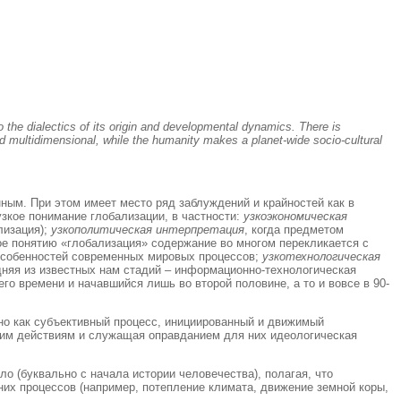
 the dialectics of its origin and developmental dynamics. There is
d multidimensional, while the humanity makes a planet-wide socio-cultural
нным. При этом имеет место ряд заблуждений и крайностей как в
зкое понимание глобализации, в частности:
узкоэкономическая
лизация);
узкополитическая интерпретация
, когда предметом
ое понятию «глобализация» содержание во многом перекликается с
 особенностей современных мировых процессов;
узкотехнологическая
дняя из известных нам стадий – информационно-технологическая
го времени и начавшийся лишь во второй половине, а то и вовсе в 90-
но как субъективный процесс, инициированный и движимый
аким действиям и служащая оправданием для них идеологическая
о (буквально с начала истории человечества), полагая, что
их процессов (например, потепление климата, движение земной коры,