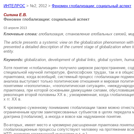
ИНТЕЛРОС
> №2, 2012 >
Феномен глобализации: социальный аспект
Силина Е.В.
Феномен глобализации: социальный аспект
03 апреля 2013
Ключевые слова:
глобализация, становление глобальных связей, м
The article presents a systemic view on the globalization phenomenon with a
presented a detailed description of the current stage of globalization whe
entity
.
Keywords:
globalization, development of global links, global system, human
Хотя понятие «глобализация» получило широкое распространение, соде
специальной научной литературе, философских трудах, так и в общес
трактовка
, когда всеобщий, системный процесс глобализации подме
анализа выступают только политические отношения и мировая политич
понятиями «геополитика», «геополитическая ситуация», «международ
трактовка
, при которой основными движущими силами, обусловившим
революция второй половины ХХ в.;
узковременная
, когда глобализаци
х гг. ХХ в.
К чрезмерно суженному пониманию глобализации также можно отнести
ограниченным кругом заинтересованных субъектов в целях передела 
доктрина (глобализм), а иногда и вовсе как надуманное понятие.
Во-вторых, имеет место и
чрезмерно расширенная трактовка поняти
глобализационные процессы сопутствуют человеку на протяжении всей
НТП, развитие космической индустрии и т. п.).