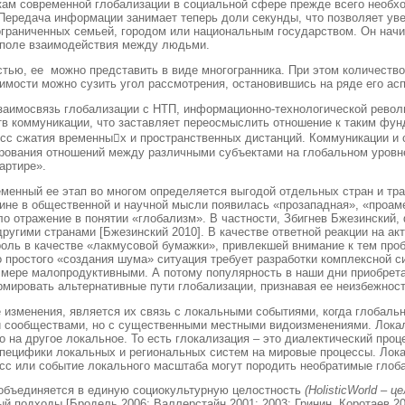
лкам современной глобализации в социальной сфере прежде всего необх
Передача информации занимает теперь доли секунды, что позволяет уве
граниченных семьей, городом или национальным государством. Он начи
, поле взаимодействия между людьми.
ью, ее можно представить в виде многогранника. При этом количество е
димости можно сузить угол рассмотрения, остановившись на ряде его а
взаимосвязь глобализации с НТП, информационно-технологической рево
в коммуникации, что заставляет переосмыслить отношение к таким фун
есс сжатия временных и пространственных дистанций. Коммуникации 
ирования отношений между различными субъектами на глобальном уровн
артире».
еменный ее этап во многом определяется выгодой отдельных стран и тр
чине в общественной и научной мысли появилась «прозападная», «проаме
о отражение в понятии «глобализм». В частности, Збигнев Бжезинский,
другими странами [Бжезинский 2010]. В качестве ответной реакции на 
ль в качестве «лакмусовой бумажки», привлекшей внимание к тем проб
 простого «создания шума» ситуация требует разработки комплексной с
мере малопродуктивными. А потому популярность в наши дни приобретает
ировать альтернативные пути глобализации, признавая ее неизбежность
зменения, является их связь с локальными событиями, когда глобаль
и сообществами, но с существенными местными видоизменениями. Локаль
 на другое локальное. То есть глокализация – это диалектический проц
специфики локальных и региональных систем на мировые процессы. Ло
есс или событие локального масштаба могут породить необратимые глоб
о объединяется в единую социокультурную целостность
(
Holistic
World
– це
 подходы [Бродель 2006; Валлерстайн 2001; 2003; Гринин, Коротаев 20