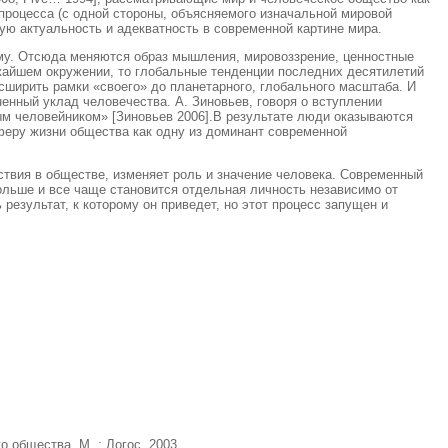
процесса (с одной стороны, объясняемого изначальной мировой
ую актуальность и адекватность в современной картине мира.
ему. Отсюда меняются образ мышления, мировоззрение, ценностные
жайшем окружении, то глобальные тенденции последних десятилетий
асширить рамки «своего» до планетарного, глобального масштаба. И
нный уклад человечества. А. Зиновьев, говоря о вступлении
м человейником» [Зиновьев 2006].В результате люди оказываются
феру жизни общества как одну из доминант современной
твия в обществе, изменяет роль и значение человека. Современный
ольше и все чаще становится отдельная личность независимо от
 результат, к которому он приведет, но этот процесс запущен и
о общества. М. : Логос, 2003.