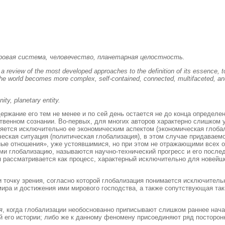
ировая система, человечество, планетарная целостность.
 review of the most developed approaches to the definition of its essence, to
n the world becomes more complex, self-contained, connected, multifaceted, an
ity, planetary entity.
ржание его тем не менее и по сей день остается не до конца определе
твенном сознании. Во-первых, для многих авторов характерно слишком у
няется исключительно ее экономическим аспектом (экономическая глоба
еская ситуация (политическая глобализация), в этом случае придаваем
ные отношения», уже устоявшимися, но при этом не отражающими всех
и глобализацию, называются научно-технический прогресс и его после
я рассматривается как процесс, характерный исключительно для новейше
 точку зрения, согласно которой глобализация понимается исключитель
мира и достижения ими мирового господства, а также сопутствующая т
я
, когда глобализации необоснованно приписывают слишком раннее начал
 его истории; либо же к данному феномену присоединяют ряд посторонн