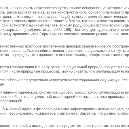
елить и обозначить некоторое концептуальное основание, из которого 
ира
, рассматривая ее в качестве конструктивного, основополагающего 
трицать, что люди – разных рас, наций, культур, религий, политических
битают в едином пространстве планеты Земля, которая является нашим
с причастности к единому человеческому роду, общей исторической судь
мир-казарма…» [Глобалистика… 2003: 188]. Поэтому для адекватного пон
тайскому принципу «хэ» (гармоничное сосуществование разного в его мн
ожественных факторов постепенное преобразование мирового пространс
жним, новые субъекты общественного развития, социальные институты и
ество – природа», что приводит к окончательному оформлению планета
цесса глобализации и в силу этого на социальной природе процесса гло
в том числе природные процессы), можно сказать, что
глобализация ест
чего образуется целостная миросистемная социальная структура пл
ам.
ективно-исторический, системный
процесс масштабной интеграции всег
вого сообщества и целостной планетарной системы, а также происходя
 образований.
. В мировой науке и философии можно зафиксировать целую палитру вз
ения персонального компьютера и интернета. Заметим, что разность об
льшинство теорий и подходов имеют предметом своего рассмотрения сло