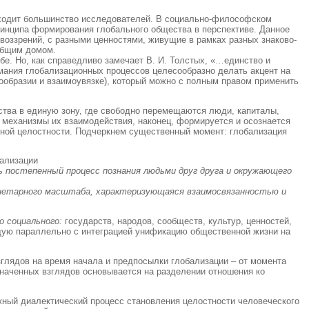
исходит большинство исследователей. В социально-философском
принципа формирования глобального общества в перспективе. Данное
 воззрений, с разными ценностями, живущие в рамках разных знаково-
 общим домом.
бе. Но, как справедливо замечает В. И. Толстых, «…единство и
имания глобализационных процессов целесообразно делать акцент на
огообразии и взаимоувязке), который можно с полным правом применить
тва в единую зону, где свободно перемещаются люди, капиталы,
 механизмы их взаимодействия, наконец, формируется и осознается
рной целостности. Подчеркнем существенный момент: глобализация
бализации
ь постепенный процесс познания людьми друг друга и окружающего
анетарного масштаба, характеризующаяся взаимосвязанностью и
о социального:
государств, народов, сообществ, культур, ценностей,
щую параллельно с интеграцией унификацию общественной жизни на
глядов на время начала и предпосылки глобализации – от момента
означенных взглядов основывается на разделении отношения ко
жный диалектический процесс становления целостности человеческого