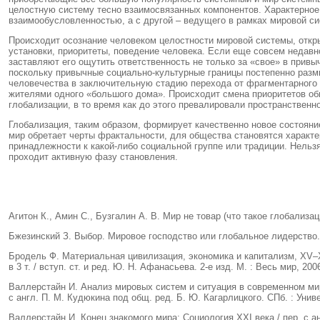
целостную систему тесно взаимосвязанных компонентов. Характерное
взаимообусловленностью, а с другой – ведущего в рамках мировой си
Происходит осознание человеком целостности мировой системы, откры
установки, приоритеты, поведение человека. Если еще совсем недав
заставляют его ощутить ответственность не только за «свое» в привы
поскольку привычные социально-культурные границы постепенно разм
человечества в заключительную стадию перехода от фрагментарного 
жителями одного «большого дома». Происходит смена приоритетов об
глобализации, в то время как до этого превалировали пространственн
Глобализация, таким образом, формирует качественно новое состоян
мир обретает черты фрактальности, для общества становятся характ
принадлежности к какой-либо социальной группе или традиции. Нельзя 
проходит активную фазу становления.
Агитон К., Амин С., Бузгалин А. В. Мир не товар (что такое глобализа
Бжезинский З. Выбор. Мировое господство или глобальное лидерство.
Бродель Ф. Материальная цивилизация, экономика и капитализм, XV–X
в 3 т. / вступ. ст. и ред. Ю. Н. Афанасьева. 2-е изд. М. : Весь мир, 200
Валлерстайн И. Анализ мировых систем и ситуация в современном мир
с англ. П. М. Кудюкина под общ. ред. Б. Ю. Кагарлицкого. СПб. : Униве
Валлерстайн И
.
Конец знакомого мира: Социология XXI века / пер. с а