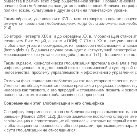
общества в рамках всех сфер общественной жизни. Проанализировав 
начавшейся глобализации находится в районе эпохи Великих географи
политические, культурные и другие связи на планетарном уровне.
Таким образом, уже начиная с XVI в. можно говорить о начале процес
именуется «реальной глобализацией», когда были заложены все необ
214].
Со второй четверти XIX в. и до середины ХХ в. глобализация станови
созданием Лиги Наций, а затем и ООН). С 70-х гг. ХХ в. наступил нов
глобальных угроз и порождающих их процессов глобализации, а также
(homo globus). В данном случае речь идет о «структурной перестрой
мировоззренческие установки людей» [Там же: 171]. Человечество вс
Таким образом, хронологически глобализация протекала сначала в те
информационная, что дало новый виток экономической и культурной г
человечества, проблему управляемости и эффективного управления
Отмечая факт появления глобализации как планетарного явления, след
Именно там обнаруживаются первые признаки и процессы, предшеству
человека как такового, с его природой и стремлением познать и освои
основным локомотивом глобализационных процессов.
Современный этап глобализации и его специфика
Специфику современного этапа глобализации хорошо выражают слова В
раньше» [Иванов 2004: 112]. Данное замечание постоянно следует име
глобализацию и сопутствующие ей процессы, которые на первый взгл
глобализационных процессов, либо процессами, протекающими паралл
к сути глобализации не относящимися.