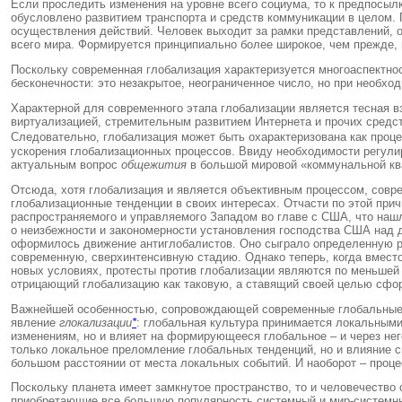
Если проследить изменения на уровне всего социума, то к предпосы
обусловлено развитием транспорта и средств коммуникации в целом. 
осуществления действий. Человек выходит за рамки представлений, о
всего мира. Формируется принципиально более широкое, чем прежде
Поскольку современная глобализация характеризуется многоаспектност
бесконечности: это незакрытое, неограниченное число, но при необхо
Характерной для современного этапа глобализации является тесная 
виртуализацией, стремительным развитием Интернета и прочих средст
Следовательно, глобализация может быть охарактеризована как проц
ускорения глобализационных процессов. Ввиду необходимости регул
актуальным вопрос
общежития
в большой мировой «коммунальной кв
Отсюда, хотя глобализация и является объективным процессом, совр
глобализационные тенденции в своих интересах. Отчасти по этой при
распространяемого и управляемого Западом во главе с США, что нашл
о неизбежности и закономерности установления господства США над 
оформилось движение антиглобалистов. Оно сыграло определенную ро
современную, сверхинтенсивную стадию. Однако теперь, когда вместо
новых условиях, протесты против глобализации являются по меньшей 
отрицающий глобализацию как таковую, а ставящий своей целью сформ
Важнейшей особенностью, сопровождающей современные глобальные и
явление
глокализации
*
: глобальная культура принимается локальным
изменениям, но и влияет на формирующееся глобальное – и через него
только локальное преломление глобальных тенденций, но и влияние 
большом расстоянии от места локальных событий. И наоборот – проц
Поскольку планета имеет замкнутое пространство, то и человечеств
приобретающие все большую популярность системный и мир-системный