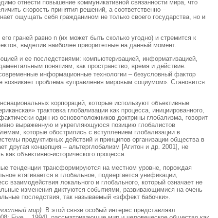
одимо отнести повышение коммуникативной связанности мира, что
личить скорость принятия решений, а соответственно –
нает ощущать себя гражданином не только своего государства, но и
го граней равно n (их может быть сколько угодно) и стремится к
спектов, выделив наиболее приоритетные на данный момент.
люцией и ее последствиями: компьютеризацией, информатизацией,
даментальным понятиям, как пространство, время и действие.
и современные информационные технологии – безусловный фактор
е возникает проблема «управления мировым социумом». Становится
анснациональных корпораций, которые используют объективные
риканская» трактовка глобализации как процесса, инициированного,
 фактически один из основоположников доктрины глобализма, говорит
активно выраженную и укрепляющуюся позицию глобалистов
лемам, которые обострились с вступлением глобализации в
истемы продуктивных действий и принципов организации общества в
 другая концепция – альтерглобализм [Агитон и др. 2001], не
 как объективно-исторического процесса.
ные тенденции трансформируются на местном уровне, порождая
ное втягивается в глобальное, подвергается унификации,
есс взаимодействия локального и глобального, который означает не
кальные изменения диктуются событиями, развивающимися на очень
альные последствия, так называемый «эффект бабочки».
лостный мир).
В этой связи особый интерес представляют
08; Five… 1994], рассматривающие мир и человеческое общество как