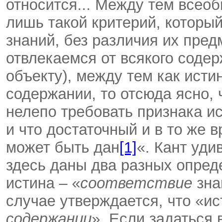
относится... Между тем всео
лишь такой критерий, которы
знаний, без различия их пред
отвлекаемся от всякого содер
объекту), между тем как исти
содержании, то отсюда ясно,
нелепо требовать признака ис
и что достаточный и в то же 
может быть дан
[1]
«. Кант уди
здесь даны два разных опреде
истина – «
соответствие
зна
случае утверждается, что «ис
содержании
». Если задаться 