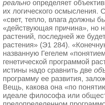
реально
определяет объективн
их логического осмысления. 
«свет, тепло, влага должны б
«действующая причина», но н
растений, последней же будет
растения» (Э1 284). «Конечну
названную Гегелем «понятием
генетической программой рас
истины надо сравнить две
об
программу ее развития, зало
Вещь, какова она «по понятию
идеале философа или обществ
предопределенном программо