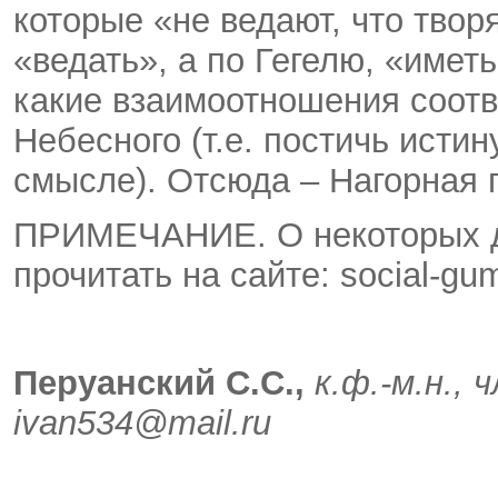
которые «не ведают, что твор
«ведать», а по Гегелю, «имет
какие взаимоотношения соот
Небесного (т.е. постичь исти
смысле). Отсюда – Нагорная п
ПРИМЕЧАНИЕ. О некоторых д
прочитать на сайте: social-gu
Перуанский С.С.,
к.ф.-м.н.,
ivan534@
mail.
ru