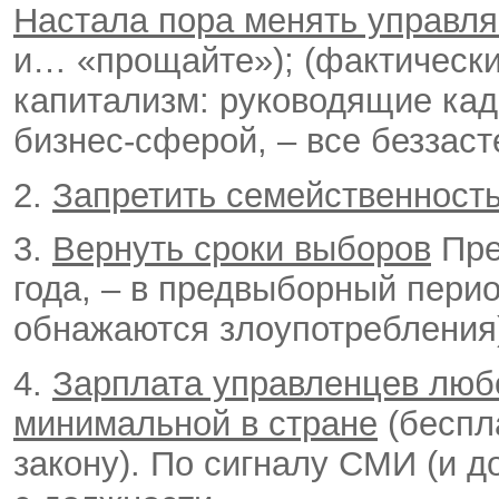
Настала пора менять управл
и… «прощайте»); (фактически
капитализм: руководящие кад
бизнес-сферой, – все беззас
2.
Запретить семейственност
3.
Вернуть сроки выборов
Пре
года, – в предвыборный пери
обнажаются злоупотребления
4.
Зарплата управленцев люб
минимальной в стране
(беспл
закону). По сигналу СМИ (и д