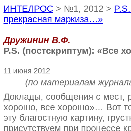
ИНТЕЛРОС
> №1, 2012 >
P.S
прекрасная маркиза…»
Дружинин В.Ф.
P.S. (постскриптум): «Все 
11 июня 2012
(по материалам журнал
Доклады, сообщения с мест, 
хорошо, все хорошо»… Вот то
эту благостную картину, грус
присутствуем при процессе к