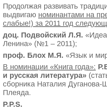
Продолжая развивать традици
выдвигаю
номинантами на пр
слабые!) за 2011 год следующ
доц. Подвойский Л.Я.
«Идеа
Ленина» (№1 – 2011);
проф. Блох М.Я.
«Язык и мир
В номинации «Книга года»:
Р.
и русская литература»
(стат
сборника Наталия Дуганова-Ш
Плеяда.
P
.
P
.
S
.