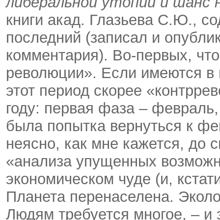
либеральной утопии и шанс 
книги акад. Глазьева С.Ю., с
последний (записал и опубли
комментария). Во-первых, чт
революции». Если имеются в в
этот период скорее «контрре
году: первая фаза – февраль,
была попытка вернуться к фе
неясно, как мне кажется, до с
«анализа упущенных возможн
экономическом чуде (и, кстат
Планета перенаселена. Эколо
Людям требуется многое, – и 