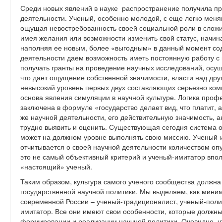
Среди новых явлений в науке распространение получила пр
деятельности. Ученый, особенно молодой, с еще легко ме
ощущая невостребованность своей социальной роли в сложи
имея желания или возможности изменить свой статус, начин
наполняя ее новым, более «выгодным» в данный момент с
деятельности даем возможность иметь постоянную работу с
получать гранты на проведение научных исследований, осу
что дает ощущение собственной значимости, власти над други
невысокий уровень первых двух составляющих серьезно ком
основа явления симуляции в научной культуре. Логика проф
заключена в формуле «государство делает вид, что платит, а
же научной деятельности, его действительную значимость, а
трудно выявить и оценить. Существующая сегодня система о
может на должном уровне выполнять свою миссию. Ученый-и
отчитывается о своей научной деятельности количеством оп
это не самый объективный критерий и ученый-имитатор впо
«настоящий» ученый.
Таким образом, культура самого ученого сообщества должна
государственной научной политики. Мы выделяем, как миним
современной России – ученый-традиционалист, ученый-поли
имитатор. Все они имеют свои особенности, которые должн
формировании и реализации научной политики. Очевидно, чт