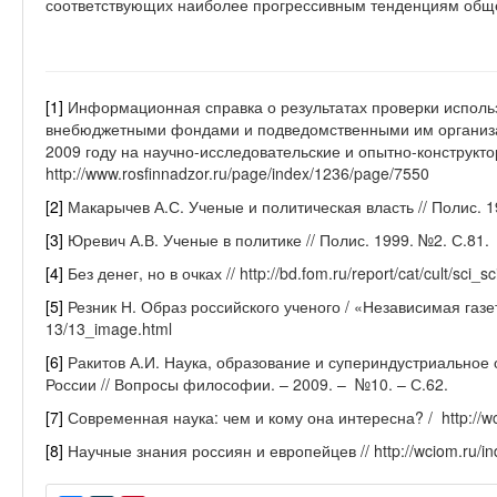
соответствующих наиболее прогрессивным тенденциям обще
[1]
Информационная справка о результатах проверки исполь
внебюджетными фондами и подведомственными им организа
2009 году на научно-исследовательские и опытно-конструкто
http://www.rosfinnadzor.ru/page/index/1236/page/7550
[2]
Макарычев А.С. Ученые и политическая власть // Полис. 1
[3]
Юревич А.В. Ученые в политике // Полис. 1999. №2. С.81.
[4]
Без денег, но в очках // http://bd.fom.ru/report/cat/cult/sci_s
[5]
Резник Н. Образ российского ученого / «Независимая газета
13/13_image.html
[6]
Ракитов А.И. Наука, образование и супериндустриальное 
России // Вопросы философии. – 2009. – №10. – С.62.
[7]
Современная наука: чем и кому она интересна? / http://w
[8]
Научные знания россиян и европейцев // http://wciom.ru/i