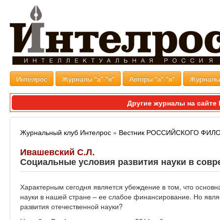
Интелрос
Журналы "а"-"я"
Авторы "а"-"я"
Журналь
Другие журналы на сайт
Журнальный клуб Интелрос
»
Вестник РОССИЙСКОГО ФИ
Ивашевский С.Л.
Социальные условия развития науки в совр
Характерным сегодня является убеждение в том, что основн
науки в нашей стране – ее слабое финансирование. Но явля
развития отечественной науки?