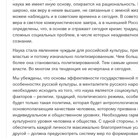
наука же имеет иную основу, опирается на рациональность. 
широко, как веру в некие высшие, не связанные с земной жи
можем наблюдать и в советские времена и сегодня. В совет
вера в светлое коммунистическое завтра, а в нынешней Росси
определены, что, в основе и отражает сегодня кризис тради
сложных социальных проблем, в числе которых неадекватно
сознании.
Наука стала явлением чуждым для российской культуры, п
властью и потому изначально политизированным. Чем больш
более она становилась политизированной. Тем самым ценнос
власти. Во многом эта тенденция не исчерпана и сегодня.
Мы убеждены, что основы эффективности государственной по
особенностях русской культуры, в менталитете русского нар
необходимо исходить из того, что наука является социокуль
факторов – религии, традиций, политического режима, особ
будет только такая политика, которая будет антропологически
основополагающим качествам человека, которому призвана 
индивидуальном и общественном уровнях. Необходима гарм
культурного уровня человека и общества. С одной стороны, 
обеспечить каждой личности максимально благоприятные усл
другой – должна предусмотреть систему мер по формирован