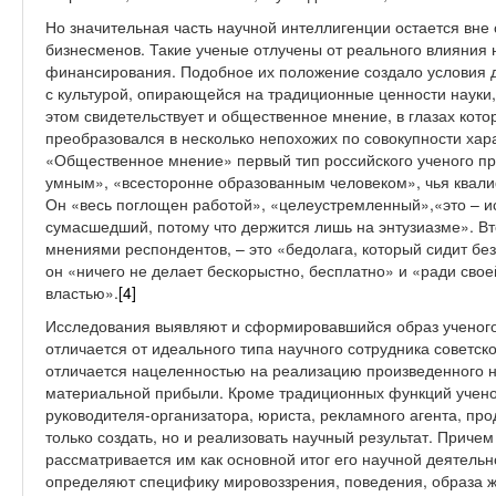
Но значительная часть научной интеллигенции остается вне
бизнесменов. Такие ученые отлучены от реального влияния н
финансирования. Подобное их положение создало условия д
с культурой, опирающейся на традиционные ценности науки,
этом свидетельствует и общественное мнение, в глазах котор
преобразовался в несколько непохожих по совокупности ха
«Общественное мнение» первый тип российского ученого п
умным», «всесторонне образованным человеком», чья квал
Он «весь поглощен работой», «целеустремленный»,«это – и
сумасшедший, потому что держится лишь на энтузиазме». В
мнениями респондентов, – это «бедолага, который сидит без 
он «ничего не делает бескорыстно, бесплатно» и «ради свое
властью».
[4]
Исследования выявляют и сформировавшийся образ ученого
отличается от идеального типа научного сотрудника советс
отличается нацеленностью на реализацию произведенного н
материальной прибыли. Кроме традиционных функций учено
руководителя-организатора, юриста, рекламного агента, про
только создать, но и реализовать научный результат. Прич
рассматривается им как основной итог его научной деятельн
определяют специфику мировоззрения, поведения, образа жи