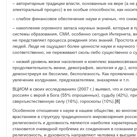
– авторитарные традиции власти, основанные на вере (а не
электоральный процесс) в ее особые способности, как носи
– слабое финансовое обеспечение науки и ученых, что сниж
– накопление огромного запаса научных знаний, которые в
системы образования, СМИ, особенно сегодня Интернета, вх
не представляет процесса рождения этих знаний. Простота 
людей. Люди не ощущают более ценности науки и научного т
соответственно, не переживают сколь-либо существенно о с
– низкий уровень жизни населения и комплекс взаимосвязан
продолжительность жизни, демография, экология и др.), кот
демонстрируя ее бессилие, бесполезность. Как проявление 
увлечение колдунами, предсказателями, знахарями и т.п.
ВЦИОМ в своих исследованиях (2007 г.) выявил, что и сегодн
россиян с верой в Бога (55% опрошенных), судьбу (42%), при
сверхъестественную силу (16%), гороскопы (10%).
[8]
Особенное отношение к науке в нашем обществе, во многом
врастанием в структуру традиционного мировоззрения россия
религиозность и духовность являются наиболее характерным
становится очевидной проблема их соединения в сознании р
религиозность, и духовность направляют человека к высши