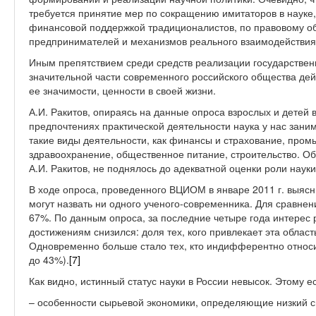
требуется принятие мер по сокращению имитаторов в науке
финансовой поддержкой традиционалистов, по правовому о
предпринимателей и механизмов реального взаимодействия 
Иным препятствием среди средств реализации государственн
значительной части современного российского общества дей
ее значимости, ценности в своей жизни.
А.И. Ракитов, опираясь на данные опроса взрослых и детей в 
предпочтениях практической деятельности наука у нас зани
такие виды деятельности, как финансы и страхование, промы
здравоохранение, общественное питание, строительство. О
А.И. Ракитов, не поднялось до адекватной оценки роли наук
В ходе опроса, проведенного ВЦИОМ в январе 2011 г. выясн
могут назвать ни одного ученого-современника. Для сравнени
67%. По данным опроса, за последние четыре года интерес 
достижениям снизился: доля тех, кого привлекает эта област
Одновременно больше стало тех, кто индифферентно относит
до 43%).
[7]
Как видно, истинный статус науки в России невысок. Этому 
– особенности сырьевой экономики, определяющие низкий с