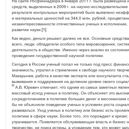
На сайте Росфиннадзора в январе 2011 г. была размещена
средств, выделенных в 2009 г. на научно-исследовательские
результате контрольных мероприятий было выявлено неэфф
и материальных ценностей на 344,0 млн. рублей, процветан
незаинтересованности отечественных ученых в исполнении, 
развитии науки.
[1]
Как видно, деньги решают далеко не все. Основные средств
всего, люди, обладатели особого типа мировоззрения, сист
деятельность в обществе. Именно через анализ их состоян
проведения государственной научной политики.
Сегодня в России ученый попал не только под пресс финан
значимость, утратил и стремление к свободе научного творче
Макарычев, работа в качестве эксперта или консультанта с
выживания и поддержания на должном уровне своего социал
[2]
А.В. Юревич отмечает, что одним из самых заметных явлен
массовый исход ученых в политику. Он объясняет это высок
сосредоточением в политике больших денег и мессианским 
бы не объясняли поведение ученых в условиях роста социал
развиваться. Уход ученых в политику или бизнес есть проявл
политики в сфере науки. Более того, это порождает и кризис
утрачивается. Появляется обслуживающая власть и бизнес н
творчество, не поиск истины, а угождение тем, кто может зап