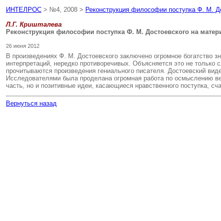
ИНТЕЛРОС
> №4, 2008 >
Реконструкция философии поступка Ф. М. Д
Л.Г. Кришталева
Реконструкция философии поступка Ф. М. Достоевского на мате
26 июня 2012
В произведениях Ф. М. Достоевского заключено огромное богатство з
интерпретаций, нередко противоречивых. Объясняется это не только с
прочитываются произведения гениального писателя. Достоевский виде
Исследователями была проделана огромная работа по осмыслению вел
часть, но и позитивные идеи, касающиеся нравственного поступка, сч
Вернуться назад