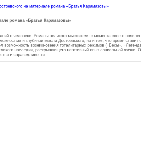
остоевского на материале романа «Братья Карамазовы»
риале романа «Братья Карамазовы»
наний о человеке. Романы великого мыслителя с момента своего появле
ложностью и глубиной мысли Достоевского, но и тем, что время ставит с
л возможность возникновения тоталитарных режимов («Бесы», «Легенда 
икого наследия, раскрывающего негативный опыт социальной жизни. Одн
астья и справедливости.