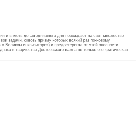
ния и вплоть до сегодняшнего дня порождают на свет множество
вои задачи, сквозь призму которых всякий раз по-новому
о Великом инквизиторе») и предостерегал от этой опасности.
ако в творчестве Достоевского важна не только его критическая