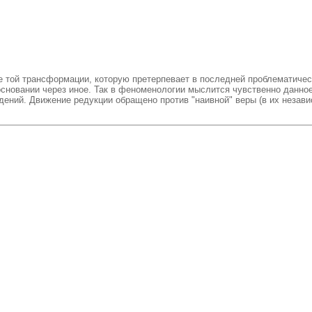
той трансформации, которую претерпевает в последней проблематическо
сновании через иное. Так в феноменологии мыслится чувственно данное
ений. Движение редукции обращено против "наивной" веры (в их незави