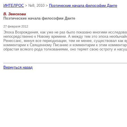
ИНТЕЛРОС
> №8, 2010 >
Поэтические начала философии Данте
В. Земскова
Поэтические начала философии Данте
27 февраля 2012
Эпоха Возрождения, как уже не раз было показано многими исследова
непосредственно к Новому времени. А между тем это эпоха необычайн
Ренессанс, минуя все периодизации, тем не менее, существовал как 
комментарии к Священному Писанию и комментарии к этим комментари
обрастая всякого рода толкованиями, оно теряет свою остроту и насу
Вернуться назад