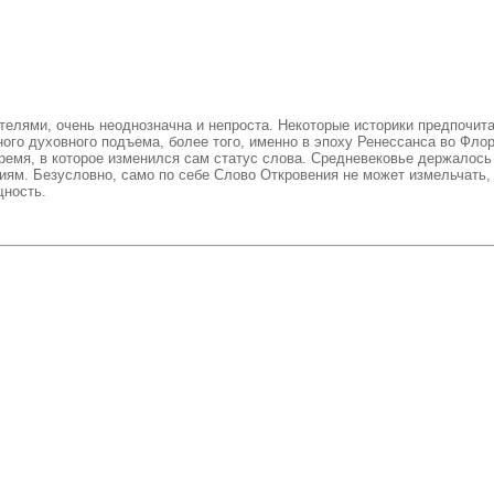
телями, очень неоднозначна и непроста. Некоторые историки предпочита
ого духовного подъема, более того, именно в эпоху Ренессанса во Фло
время, в которое изменился сам статус слова. Средневековье держалось
ям. Безусловно, само по себе Слово Откровения не может измельчать, 
щность.