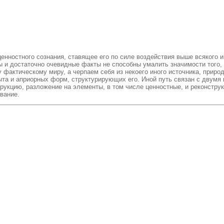
нностного сознания, ставящее его по силе воздействия выше всякого ин
ы и достаточно очевидные факты не способны умалить значимости того,
фактическому миру, а черпаем себя из некоего иного источника, приро
та и априорных форм, структурирующих его. Иной путь связан с двумя 
рукцию, разложение на элементы, в том числе ценностные, и реконстру
вание.