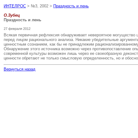
ИНТЕЛРОС
> №3, 2002 >
Праздность и лень
О.Зубец
Праздность и лень
27 февраля 2012
Всякая первичная рефлексия обнаруживает невероятное могущество це
перед лицом рационального анализа. Никакие убедительные аргумент
ценностным сознанием, как бы не принадлежим рационализированному 
Обнаружение этого источника возможно через противопоставление опы
современной культуры возможен лишь через ее своеобразную деконст
ценности обретают не только смысловую определенность, но и обосно
Вернуться назад