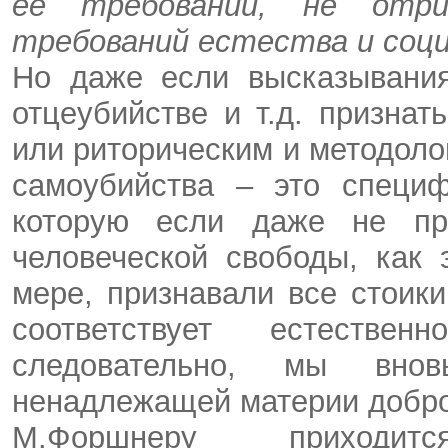
ее требований, не отр
требований естества и соци
Но даже если высказывания
отцеубийстве и т.д. признат
или риторическим и методоло
самоубийства – это специф
которую если даже не про
человеческой свободы, как 
мере, признавали все стоик
соответствует естестве
следовательно, мы вно
ненадлежащей материи добро
М.Форшнеру приходит