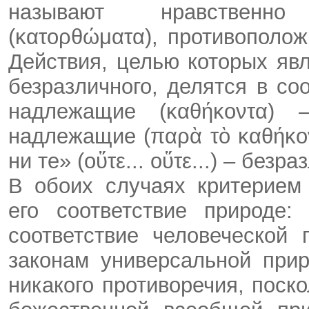
называют нравственно
(κατορθώματα), противополо
Действия, целью которых яв
безразличного, делятся в со
надлежащие (καθήκοντα) 
надлежащие (παρὰ τὸ καθήκον
ни те» (οὕτε... οὕτε...) – безр
В обоих случаях критерием
его соответствие природе:
соответствие человеческой 
законам универсальной при
никакого противоречия, поск