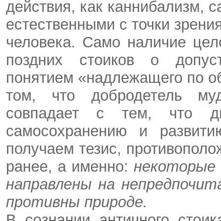
действия, как каннибализм, с
естественными с точки зрени
человека. Само наличие цел
поздних стоиков о допуст
понятием «надлежащего по об
том, что добродетель му
совпадает с тем, что ди
самосохранению и развити
получаем тезис, противопол
ранее, а именно:
некоторые 
направлены на непредпочит
противны природе.
В сознании античного стоик