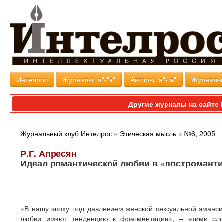
Интелрос
Журналы "а"-"я"
Авторы "а"-"я"
Журналь
Другие журналы на сайт
Журнальный клуб Интелрос
»
Этическая мысль
»
№6, 2005
Р.Г. Апресян
Идеал романтической любви в «постромант
«В нашу эпоху под давлением женской сексуальной эманс
любви имеют тенденцию к фрагментации», – этими сло