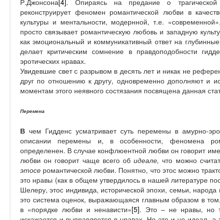
Р.Джонсона
[4]
. Опираясь на предание о трагической
реконструирует феномен романтической любви в качест
культуры и ментальности, модернной, т.е. «современной»
просто связывает романтическую любовь и западную культ
как эмоциональный и коммуникативный ответ на глубинные
делает критическим сомнение в правдоподобности гидд
эротических нравах.
Увидевшие свет с разрывом в десять лет и никак не рефер
друг по отношению к другу, одновременно дополняют и и
моментам этого неявного состязания посвящена данная стат
Перемена
В
чем Гидденс усматривает суть перемены в амурно-эро
описании перемены и, в особенности, феномена ро
определенен. В случае конфлюентной любви он говорит име
любви он говорит чаще всего об
идеале,
что можно считат
этосе
романтической любви. Понятно, что этос можно тракто
это нравы (как в общем утвердилось в нашей литературе по
Шелеру, этос индивида, исторической эпохи, семьи, народа
это система оценок, выражающаяся главным образом в том, 
в «порядке любви и ненависти»
[5]
. Это – не нравы, но 
искажается и выправляется в нравах. Но это и не идеал, а т