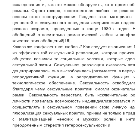
исследования и, как это можно обнаружить, хотя прямо о
романы. Строго говоря, конфлюентная любовь не реконстр
основы этого конструирования Гидденс взял материалы 
ценностей и сексуального поведения американских подро
разного возраста, проведенных в конце 1980-х годов. 
обобщений относительно романтической любви и конфлю
качестве этих обобщений
[19]
.
Какова же конфлюентная любовь? Как следует из описания 
из эффектов той сексуальной революции, которая произ
обществе возникли те социальные условия, которые сде
сексуальной жизни. Сексуальная революция оказалась воз
децентрировалась; она высвободилась (разумеется, в перву
репродуктивной функции; а репродуктивная функция ч
технологическое обеспечение. Сексуальность освободи
благодаря чему сексуальные практики смогли окончател
рамки. Сексуальность перестала быть исключительно р
личности появилась возможность индивидуализироваться п
осуществлять в сексуальном поведении свою личную ид
плюрализация сексуальных практик, причем не только в тр
с эгалитаризацией женских и мужских ролей в инти
преодоленным стереотип гетеросексуальности и