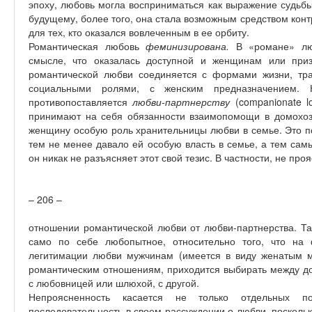
эпоху, любовь могла восприниматься как выражение судьбы
будущему, более того, она стала возможным средством кон
для тех, кто оказался вовлеченным в ее орбиту.
Романтическая любовь
феминизирована.
В «романе» лю
смысле, что оказалась доступной и женщинам или при
романтической любви соединяется с формами жизни, тр
социальными ролями, с женским предназначением. 
противопоставляется
любви-партнерству
(companionate l
принимают на себя обязанности взаимопомощи в домохоз
женщину особую роль хранительницы любви в семье. Это п
тем не менее давало ей особую власть в семье, а тем сам
он никак не разъясняет этот свой тезис. В частности, не пр
– 206 –
отношении романтической любви от любви-партнерства. Та
само по себе любопытное, относительно того, что на
легитимации любви мужчинам (имеется в виду женатым м
романтическим отношениям, приходится выбирать между до
с любовницей или шлюхой, с другой.
Непроясненность касается не только отдельных по
последовательность в своем рассуждении о любви, посколь