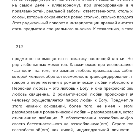
на самом деле к иллюзорному), при игнорировании в 
привязанностей, реальной заботы, ответственности, столь
союзы, которые сохраняются ровно столько, сколько продо
Этот радикальный поворот в интерпретации древней антите
стать предметом специального анализа. К сожалению, в сво
– 212 –
предметно не вмещается в тематику настоящей статьи. Но,
ряд любопытных моментов. Классическое противопоставлен
частности, на том, что земная любовь признавалась себя
которой человек обретал возможность трансцендирования, 
говоря о переплетении в романтической любви небесного и
Небесная любовь – это любовь к Богу, и она прекрасна; зе
любовь священна. В романтической любви происходит аб
человеку осуществляется пафос любви к Богу. Предмет л
этого никаких оснований, более того, не имея к этом
разочарования романтической любви – разочарования, кото
отношениях любящих. В обожествлении возлюбленной(ог
своего бессознательного на возлюбленную(ого). Строго го
возлюбленной(ого) как живой, индивидуальной личности