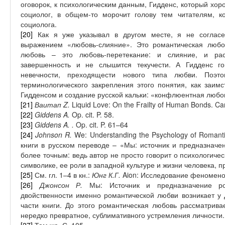
оговорок, к психологическим данным, Гидденс, который хо
социолог, в общем-то морочит голову тем читателям, к
социолога.
[20]
Как я уже указывал в другом месте, я не соглас
выражением «любовь-слияние». Это романтическая любо
любовь – это любовь-перетекание: и слияние, и ра
завершенность и не слышится текучести. А Гидденс го
невечности, преходящести нового типа любви. Поэ
терминологического закрепления этого понятия, как заимс
Гидденсом и создание русской кальки: «конфлюентная любо
[21]
Ваитап
Z.
Liquid Love: On the Frailty of Human Bonds. C
[22]
Giddens A.
Op. cit. P. 58.
[23]
Giddens A.
.
Op. cit. P. 61–64
[24]
Johnson R.
We: Understanding the Psychology of Romant
книги в русском переводе – «Мы: источник и предназначе
более точным: ведь автор не просто говорит о психологиче
символике, ее роли в западной культуре и жизни человека, 
[25]
См. гл. 1–4 в кн.:
Юнг К.Г.
Aion: Исследование феноменол
[26]
Джонсон Р.
Мы: Источник и предназначение ро
двойственности именно романтической любви возникает у 
части книги. До этого романтическая любовь рассматрива
нередко превратное, сублимативного устремления личности.