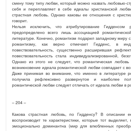
смену тому типу любви, который можно назвать любовью-с
себя и переплавляет в себе идеалы христианской любв
страстная любовь. Однако каковы ее отношения с христ
говорит.
Нельзя исключить, что атрибутирование Гидденсом 
предопределено всего лишь ассоциацией романтическо
литературе. Конечно, романтизм подарил западному миру 
романтизму, как верно отмечает Гидденс, в инд
повествовательность, существенно расширившая рефлек
повествовательность стала индивидуализированной, безо
Однако из этого не следует, что романтическая любовь 
возникновение идеала романтической любви совпадает с в
Даже принимая во внимание, что именно в литературе р
получила рефлексивно развернутое и наиболее пол
романтической любви следует отличать от идеала любви в 
– 204 –
Какова страстная любовь, по Гидденсу? В описании е
воспроизводит те характеристики, которые тот выделяет,
эмоционально доминантна (мир для влюбленных преобра