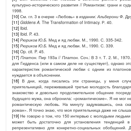
культурно-исторического развития // Романтизм: грани и суд
1998.
[10]
См. гл. 3 в очерке «Любовь» в издании:
Альберони Ф.
Др
[11]
Giddens A.
The Transformation of Intimacy. Р
. 40.
[12]
Ibid.
[13]
Ibid. P. 43.
[14]
Рюриков Ю.Б.
Мед и яд любви. М., 1990. С. 335-342.
[15]
Рюриков Ю.Б.
Мед и яд любви. М., 1990. С. 339.
[16]
Op. cit. P. 45.
[17]
Платон.
Пир 193а //
Платон.
Соч.: В 3 т. Т. 2. М., 197
для Гидденса (или в самом деле не существует), однако э
характеристик романтической любви с одним из платоно
нуждается в объяснении.
[18]
В дни, когда писались эти страницы, у меня слу
приятельницей, переживавшей третью молодость благодаря
знакомство и довольно продолжительное общение посредст
будущего мужа, она обронила: «романтические». Я не мог н
романтическую любовь. На минуту задумавшись, она ска
роман». Я точно знаю, что моя приятельница даже не слыша
[19]
Не говорю о том, что 150 интервью с молодыми людьми
может быть достаточно для установления тенденций в 
репрезентативно для конкретно-социальных обобщений. Д