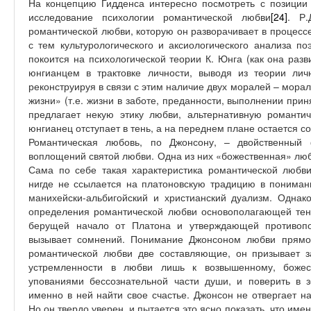
На концепцию Гидденса интересно посмотреть с позиции
исследование психологии романтической любви
[24]
. Р.
романтической любви, которую он разворачивает в процесс
с тем культурологического и аксиологического анализа п
покоится на психологической теории К. Юнга (как она разви
юнгианцем в трактовке личности, выводя из теории ли
реконструируя в связи с этим наличие двух моралей – мор
жизни» (т.е. жизни в заботе, преданности, выполнении при
предлагает некую этику любви, альтернативную романтиче
юнгианец отступает в тень, а на переднем плане остается 
Романтическая любовь, по Джонсону, – двойственный 
воплощений святой любви. Одна из них «божественная» любо
Сама по себе такая характеристика романтической любв
нигде не ссылается на платоновскую традицию в пониман
манихейски-альбигойский и христианский дуализм. Однак
определения романтической любви основополагающей тен
берущей начало от Платона и утверждающей противопо
вызывает сомнений. Понимание Джонсоном любви прямо 
романтической любви две составляющие, он призывает за
устремленности в любви лишь к возвышенному, божест
упованиями бессознательной части души, и поверить в 
именно в ней найти свое счастье. Джонсон не отвергает 
Но он твердо уверен, и пытается это ясно показать, что име