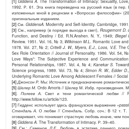
[1]
Giddens A.
The Transformation of Intimacy: Sexuality, Love
1992. Р. 61. Эта книга переведена на русский язык (в пер. 
изложенных мной в рецензии в «Вопросах философии» (200
оригинальным изданием.
[2]
См.
Giddens
A
.
Modernity and Self-Identity. Cambridge, 1991
[3]
См., например (в порядке выхода в свет),
Rougemont
D
.
Function, and Destiny / Ed. R.N.Anshen. N. Y., 1949;
Biegel
Review. 1951. Vol. 16, №
3;
Wilkinson M.L.
Romantic Love and 
1978. Vol. 27, № 2;
Critelli J. W., Myers, E.J., Loos, V.E.
The C
Sex Role Orientation // Journal of Personality. 1986. Vol. 54, 
Love Ways": The Subjective Experience and Communication 
Personal Relationships, 1987. Vol. 4, № 4;
Kanekar S.
Toward 
Science progress, 1989. Vol. 73, № 4;
Simon R. W., Edder D
Underlying Romantic Love Among Adolescent Females // Social P
[4]
Джонсон Р.
Мы: Источник и предназначение романтическо
[5]
Шелер М.
Ordo Amoris // Шелер М. Избр. произведения. М.
[6]
.
Полеев А.
Свет и тени романтической любви //
http://www.follow.ru/article/123.
[7]
Гидденс использует здесь французское выражение
«
pass
Стендаль А.
О любви //
Стендаль.
Собр. соч.: В 12 т. Т.
оговаривает, что понимает страстную любовь иначе, чем по
[8]
Giddens A.
The Transformation of Intimacy. Р. 39–40.
[9]
См.:
Семенов Л.Е.
Любовь в эстетике раннего роман