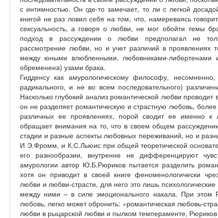
с интимностью. Он где-то замечает, то ли с легкой досадо
книгой не раз ловил себя на том, что, намереваясь говори
сексуальность, а говоря о любви, не мог обойти темы бр
подход в рассуждении о любви предполагал не толь
рассмотрение любви, но и учет различий в проявлениях 
между юными влюбленными, любовниками-либертенами и 
обременена) узами брака.
Гидденсу как амурологическому философу, несомненно, 
радикального, и не во всем последовательного) различен
Насколько глубокий анализ романтической любви проводит 
он не разделяет романтическую и страстную любовь, более
различных ее проявлениях, порой сводит ее именно к 
обращает внимания на то, что в своем общем рассуждении
стадии и разные аспекты любовных переживаний, но и раз
И Э.Фромм, и К.С.Льюис при общей теоретической основат
его разнообразии, внутренне не дифференцируют чувс
амурологии автор Ю.Б.Рюриков пытается разделить роман
хотя он приводит в своей книге феноменологически чре
любви и любви-страсти, для него это лишь психологические
между ними – в силе эмоционального накала. При этом 
любовь, легко может обронить: «романтическая любовь-стра
любви в рыцарской любви и пылком темпераменте, Рюриков