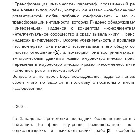
«Трансформация интимности» параграф, посвященный ра
тем новым типом любви, который он назвал
«конфлюентн
романтической любви любовью конфлюентной – это л
трансформации интимности, которую Гидденс обнаруживае
«интервенция» Гидденса с концептом «конфлюентна
интеллектуальное сообщество и сразу вывела книгу «Тран
индексах цитируемости. Особую убедительность и привлека
что, во-первых, она изящно встраивалась в его общую с
«чистых отношений»
[2]
, и, во-вторых, она воспринимала
эмпирическими данными живых амурно-эротических прак
перемены в амурно-эротических нравах, несомненно, инте
истлением романтической любви?
Вопрос этот не прост. Ведь исследование Гидденса появи
своей книге не вдается в полемику относительно имен
исследованиях
– 202 –
на Западе на протяжении последних более пятидесяти 
внимания. На фоне внутренне разношерстного, но 
социологических и психологических работ
[3]
особенно