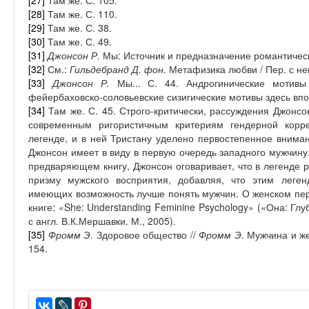
[27]
Там же. С. 105.
[28]
Там же. С. 110.
[29]
Там же. С. 38.
[30]
Там же. С. 49.
[31]
Джонсон Р.
Мы: Источник и предназначение романтическ
[32]
См.:
Гильдебранд Д. фон.
Метафизика любви / Пер. с не
[33]
Джонсон Р.
Мы... С. 44. Андрогинические мотивы
фейербаховско-соловьевские сизигические мотивы здесь вп
[34]
Там же. С. 45. Строго-критически, рассуждения Джонсо
современным ригористичным критериям гендерной корре
легенде, и в ней Тристану уделено первостепенное внима
Джонсон имеет в виду в первую очередь западного мужчин
предваряющем книгу, Джонсон оговаривает, что в легенде 
призму мужского восприятия, добавляя, что этим леге
имеющих возможность лучше понять мужчин. О женском пер
книге: «
She: Understanding Feminine Psychology» («Она: Гл
с англ. В.К.Мершавки. М., 2005).
[35]
Фромм Э.
Здоровое общество //
Фромм Э.
Мужчина и же
154.