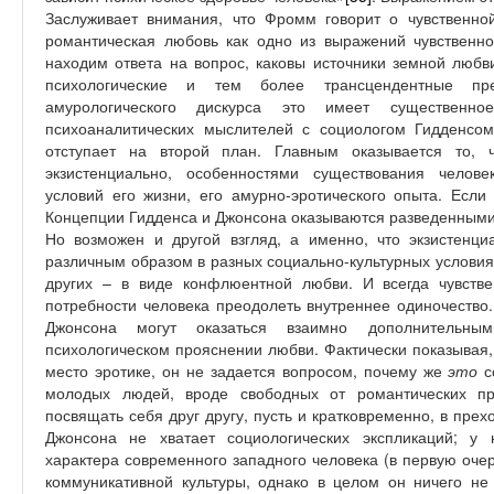
Заслуживает внимания, что Фромм говорит о чувственно
романтическая любовь как одно из выражений чувственн
находим ответа на вопрос, каковы источники земной любв
психологические и тем более трансцендентные пред
амурологического дискурса это имеет существенно
психоаналитических мыслителей с социологом Гидденсо
отступает на второй план. Главным оказывается то, 
экзистенциально, особенностями существования челове
условий его жизни, его амурно-эротического опыта. Если
Концепции Гидденса и Джонсона оказываются разведенными
Но возможен и другой взгляд, а именно, что экзистенц
различным образом в разных социально-культурных условиях
других – в виде конфлюентной любви. И всегда чувств
потребности человека преодолеть внутреннее одиночество
Джонсона могут оказаться взаимно дополнительны
психологическом прояснении любви. Фактически показывая,
место эротике, он не задается вопросом, почему же
это
с
молодых людей, вроде свободных от романтических пре
посвящать себя друг другу, пусть и кратковременно, в пр
Джонсона не хватает социологических экспликаций; у 
характера современного западного человека (в первую оче
коммуникативной культуры, однако в целом он ничего не