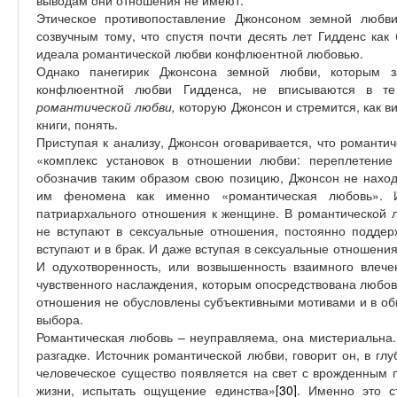
выводам они отношения не имеют.
Этическое противопоставление Джонсоном земной любви
созвучным тому, что спустя почти десять лет Гидденс как
идеала романтической любви конфлюентной любовью.
Однако панегирик Джонсона земной любви, которым за
конфлюентной любви Гидденса, не вписываются в т
романтической любви,
которую Джонсон и стремится, как в
книги, понять.
Приступая к анализу, Джонсон оговаривается, что романтич
«комплекс установок в отношении любви: переплетение 
обозначив таким образом свою позицию, Джонсон не наход
им феномена как именно «романтическая любовь». И
патриархального отношения к женщине. В романтической
не вступают в сексуальные отношения, постоянно поддер
вступают и в брак. И даже вступая в сексуальные отношения
И одухотворенность, или возвышенность взаимного влеч
чувственного наслаждения, которым опосредствована любо
отношения не обусловлены субъективными мотивами и в об
выбора.
Романтическая любовь – неуправляема, она мистериальна.
разгадке. Источник романтической любви, говорит он, в гл
человеческое существо появляется на свет с врожденным 
жизни, испытать ощущение единства»
[30]
. Именно это с