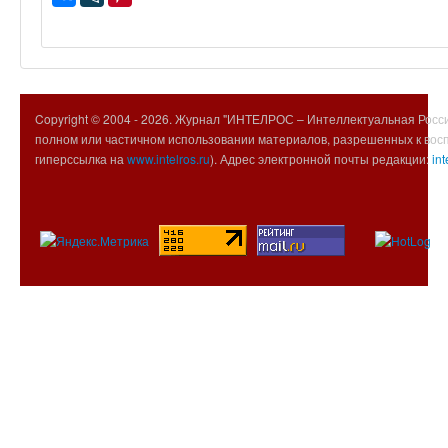
Copyright © 2004 -
2026. Журнал "ИНТЕЛРОС – Интеллектуальная Росси
полном или частичном использовании материалов, разрешенных к вос
гиперссылка на
www.intelros.ru
). Адрес электронной почты редакции:
int