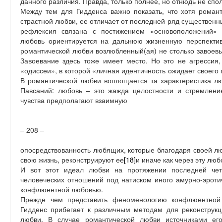
данного различия. Правда, только полнее, но отнюдь не спо
Между тем для Гидденса важно показать, что хотя романт
страстной любви, ее отличает от последней ряд существенн
рефлексия связана с постижением «основоположений» 
любовь ориентируется на дальнюю жизненную перспектив
романтической любви возлюбленный(ая) не столько завоевыв
Завоевание здесь тоже имеет место. Но это не агрессия, 
«одиссеи», в которой «личная идентичность ожидает своего
В романтической любви воплощается та характеристика лю
Павсаний: любовь – это жажда целостности и стремлени
чувства предполагают взаимную
– 208 –
опосредствованность любящих, которые благодаря своей л
свою жизнь, реконструируют ее
[18]
и иначе как через эту люб
И вот этот идеал любви на протяжении последней чет
человеческих отношений под натиском иного амурно-эротич
конфлюентной любовью.
Прежде чем представить феноменологию конфлюентной 
Гидденс прибегает к различным методам для реконструк
любви. В случае романтической любви источниками ег