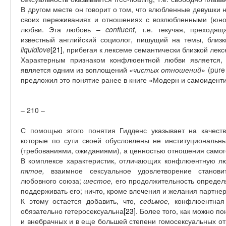
В другом месте он говорит о том, что влюбленные девушки 
своих переживаниях и отношениях с возлюбленными (юно
любви. Эта любовь –
confluent
,
т.е. текучая, преходящ
известный английский социолог, пишущий на темы, близки
liquidlove
[21]
,
прибегая к лексеме семантически близкой лек
Характерным признаком конфлюентной любви является, 
является одним из воплощений
«чистых отношений»
(pure
предложил это понятие ранее в книге «Модерн и самоиденти
– 210 –
С помощью этого понятия Гидденс указывает на качес
которые по сути своей обусловлены не институциональ
(требованиями, ожиданиями), а ценностью отношения самог
В комплексе характеристик, отличающих конфлюентную люб
пятое,
взаимное сексуальное удовлетворение станов
любовного союза;
шестое,
его продолжительность определя
поддерживать его; ничто, кроме влечения и желания партнер
К этому остается добавить, что,
седьмое,
конфлюентная
обязательно гетеросексуальна
[23]
. Более того, как можно п
и внебрачных и в еще большей степени гомосексуальных от