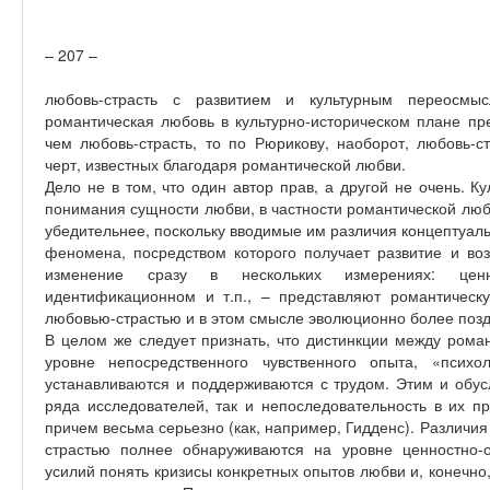
– 207 –
любовь-страсть с развитием и культурным переосмы
романтическая любовь в культурно-историческом плане пр
чем любовь-страсть, то по Рюрикову, наоборот, любовь-с
черт, известных благодаря романтической любви.
Дело не в том, что один автор прав, а другой не очень. К
понимания сущности любви, в частности романтической люб
убедительнее, поскольку вводимые им различия концептуал
феномена, посредством которого получает развитие и воз
изменение сразу в нескольких измерениях: ценно
идентификационном и т.п., – представляют романтичес
любовью-страстью и в этом смысле эволюционно более по
В целом же следует признать, что дистинкции между рома
уровне непосредственного чувственного опыта, «психо
устанавливаются и поддерживаются с трудом. Этим и обус
ряда исследователей, так и непоследовательность в их п
причем весьма серьезно (как, например, Гидденс). Различ
страстью полнее обнаруживаются на уровне ценностно-о
усилий понять кризисы конкретных опытов любви и, конечно