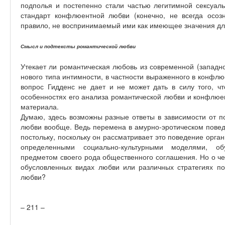
подполья и постепенно стали частью легитимной сексуал
стандарт конфлюентной любви (конечно, не всегда осозн
правило, не воспринимаемый ими как имеющее значения для
Смысл и подтексты романтической любви
Утекает ли романтическая любовь из современной (западно
нового типа интимности, в частности выраженного в конфлю
вопрос Гидденс не дает и не может дать в силу того, ч
особенностях его анализа романтической любви и конфлюе
материала.
Думаю, здесь возможны разные ответы в зависимости от 
любви вообще. Ведь перемена в амурно-эротическом повед
постольку, поскольку он рассматривает это поведение орга
определенными социально-культурными моделями, о
предметом своего рода общественного соглашения. Но о че
обусловленных видах любви или различных стратегиях п
любви?
– 211 –