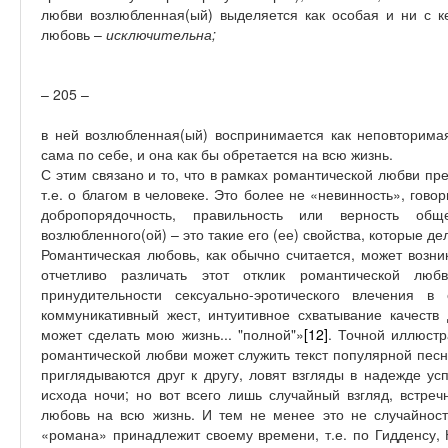
любви возлюбленная(ый) выделяется как особая и ни с к
любовь –
исключительна;
– 205 –
в ней возлюбленная(ый) воспринимается как неповторимая
сама по себе, и она как бы обретается на всю жизнь.
С этим связано и то, что в рамках романтической любви п
т.е. о благом в человеке. Это более не «невинность», гово
добропорядочность, правильность или верность общ
возлюбленного(ой) – это такие его (ее) свойства, которые де
Романтическая любовь, как обычно считается, может возник
отчетливо различать этот отклик романтической лю
принудительности сексуально-эротического влечения в
коммуникативный жест, интуитивное схватывание качеств 
может сделать мою жизнь... "полной"»
[12]
. Точной иллюстр
романтической любви может служить текст популярной песни
приглядываются друг к другу, ловят взгляды в надежде усп
исхода ночи; но вот всего лишь случайный взгляд, встреч
любовь на всю жизнь. И тем не менее это не случайнос
«романа» принадлежит своему времени, т.е. по Гидденсу,