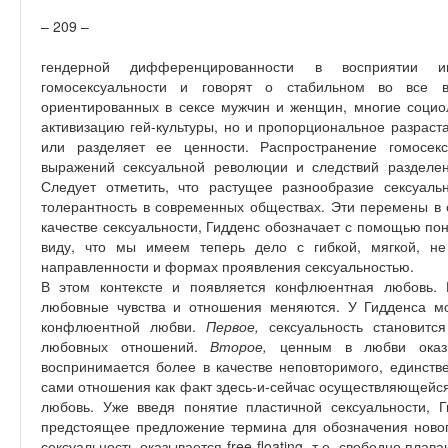
– 209 –
гендерной дифференцированности в восприятии и
гомосексуальности и говорят о стабильном во все 
ориентированных в сексе мужчин и женщин, многие социо
активизацию гей-культуры, но и пропорциональное разраста
или разделяет ее ценности. Распространение гомосекс
выражений сексуальной революции и следствий разделен
Следует отметить, что растущее разнообразие сексуаль
толерантность в современных обществах. Эти перемены в 
качестве сексуальности, Гидденс обозначает с помощью по
виду, что мы имеем теперь дело с гибкой, мягкой, н
направленности и формах проявления сексуальностью.
В этом контексте и появляется конфлюентная любовь. 
любовные чувства и отношения меняются. У Гидденса м
конфлюентной любви.
Первое,
сексуальность становит
любовных отношений.
Второе,
ценным в любви оказ
воспринимается более в качестве неповторимого, единстве
сами отношения как факт здесь-и-сейчас осуществляющейс
любовь. Уже введя понятие пластичной сексуальности, Г
предстоящее предложение термина для обозначения нового
сексуальность оказывается free-floating, т.е. свободно пла