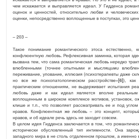
чем искажается и выправляется идеал. У Гидденса романт
оценок и ценностей, относительно любви и человеческих
оценки, непосредственно воплощенные в поступках, это це
– 203 –
Такое понимание романтического этоса естественно, 
конфлюентную любовь. Рефлексивная заминка, которая здес
вызвана тем, что сама романтическая любовь нередко трак
влюбленными (точнее опытными и
мыслящими
влюбле
переживание, упование, иллюзия (психотерапевты даже скл
но все же психопатологическом расстройстве»
[6]
), как
практическим отношениям, не выдерживает испытания реа
любовь даже и как идеал является вполне реальным
воплощенным в широком комплексе мотивов, установок, ож
клише и т.п., что позволяет рассматривать ее и под угло
нравов. Конфлюентная же любовь – это концепт, которы
нравов, и об идеале речь здесь не заходит совсем.
В целом идея Гидденса заключается в том, что романтичес
исторически обусловленный тип интимности. Она заро
западного мира в не столь отдаленном прошлом, а именно в