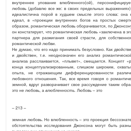
внутреннее упование влюбленного(ой), персонифицируе
любовь (добавлю все же: в своих предельных выражениях
идеалистична порой в худшем смысле этого слова: она 
идеал, в «проекции внутренних богов на простых смерт
образом, романтическая любовь оборачивается, по Джонсон
он констатирует, что романтическая любовь «заключена в э
партнера для разжигания своей страсти, для собственно
романтической любви.
Не думаю, что его надо принимать безусловно. Как двойств
и двойствен, т.е. неоднозначен его анализ романтическо
анализа расслаивается, «плывет», смещается. Концепт «
конца концептуализированным, слишком широким, охва
опыта, не отражающим дифференцированности различ
любовного отношения. Так, все время говоря о романтич
земной, вдруг разворачивает свое рассуждение таким обра
это не любовь, а
влюбленность.
Любовь – это
– 213 –
земная любовь. Но влюбленность – это проекция бессознат
обстоятельства исследования Джонсона могут быть разн