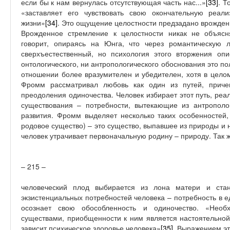
если бы к нам вернулась отсутствующая часть нас...»
[33]
. Т
«заставляет его чувствовать свою окончательную реал
жизни»
[34]
. Это ощущение целостности предзадано врожден
Врожденное стремление к целостности никак не объясня
говорит, опираясь на Юнга, что через романтическую 
сверхъестественный, но психология этого вторжения оп
онтологического, ни антропологического обоснования это п
отношении более вразумителен и убедителен, хотя в цело
Фромм рассматривал любовь как один из путей, приче
преодоления одиночества. Человек избирает этот путь, реа
существования – потребности, вытекающие из антрополо
развития. Фромм выделяет несколько таких особенностей, 
родовое существо) – это существо, выпавшее из природы и 
человек утрачивает первоначальную родину – природу. Так 
– 215 –
человеческий плод выбирается из лона матери и ста
экзистенциальных потребностей человека – потребность в 
осознает свою обособленность и одиночество. «Нео
существами, приобщенности к ним является настоятельной
зависит психическое здоровье человека»
[35]
. Выражением эт