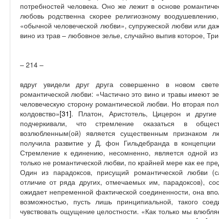
потребностей человека. Оно же лежит в основе романтиче
любовь родственна скорее религиозному воодушевлени
«обычной человеческой любви», супружеской любви или да
вино из трав – любовное зелье, случайно выпив которое, Тр
– 214 –
вдруг увидели друг друга совершенно в новом свет
романтической любви: «Частично это вино и травы имеют 
человеческую сторону романтической любви. Но вторая пол
колдовство»
[31]
. Платон, Аристотель, Цицерон и другие
подчеркивали, что стремление оказаться в общест
возлюбленным(ой) является существенным признаком л
получила развитие у Д. фон Гильдебранда в концепци
Стремление к единению, несомненно, является одной из
только не романтической любви, по крайней мере как ее пр
Один из парадоксов, присущий романтической любви (
отличие от ряда других, отмечаемых им, парадоксов), со
ожидает непременной фактической соединенности, она впо
возможностью, пусть лишь принципиальной, такого сое
чувствовать ощущение целостности. «Как только мы влюбл