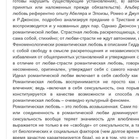
готовы нарушить существующие установления), в) авто
принятых или наложенных прежде обязательств). Альбер
любовь референтно опыту Абеляра и Элоизы, Ромео и Джуль
и Р.Джонсон, подробно анализируя предание о Тристане и 
воспроизводится и у названных двух пар. Однако Джонсон 
романтической любви. Страстная любовь раскрепощающа, о
сама собой, стихийно; от любви-страсти не ждут автономии, 
Феноменологически романтическая любовь в описании Гидде
с собой свободу в смысле раскрепощения и независимост
избавления от общепринятых установлений и утверждения с
в отличие от любви-страсти романтическая любовь, говор
несомненно, оригинален, утверждает себя с самого начал
Идеал романтической любви включает в себя
свободу
как
Романтическая любовь воспринимается не просто как 
влечения; ведь «включая в себя сексуальность, она поры
конституируется в качестве возможности и способа 
романтическая любовь – очевидно культурный феномен.
Романтическая любовь – это любовь
возвышенная.
Сами по 
или соединенность в романтической любви доминируют
сексуальность вообще теряет значимость для влюбленн
выражается не только в ее «свободе» от сексуальности, а 
от биологических и социальных факторов (чем долгое время
время зачастую характеризуется брак), но и в том, что это 