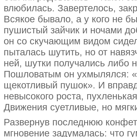
влюбилась. Завертелось, зак
Всякое бывало, а у кого не бы
пушистый зайчик и ночами до
он со скучающим видом сидел
пыталась шутить, но от навяз
ней, шутки получались либо
Пошловатым он ухмылялся: «У
щекотливый пушок». И вправд
невысокого роста, пухленькая
Движения суетливые, но мягк
Развернув последнюю конфету
мгновение задумалась: что гу