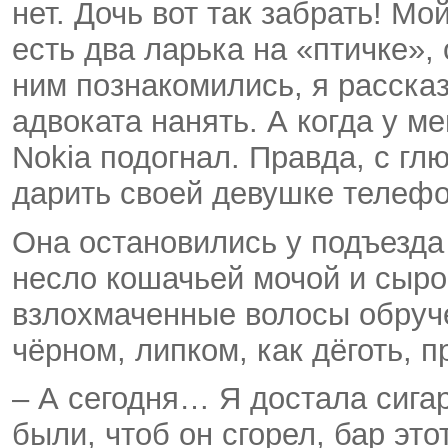
нет. Дочь вот так забрать! Мо
есть два ларька на «птичке»,
ним познакомились, я расска
адвоката нанять. А когда у м
Nokia подогнал. Правда, с гл
дарить своей девушке телеф
Она остановились у подъезда
несло кошачьей мочой и сыро
взлохмаченные волосы обруче
чёрном, липком, как дёготь, 
– А сегодня… Я достала сигар
были, чтоб он сгорел, бар этот