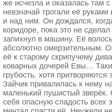
же исчезла и оказалась там 
невзначай трогали её руками 
и над ним. Он дождался, когд
коридоре, пока это не сделал 
запихнул в машину. Её волос
абсолютно омерзительным. Он
её к старому скрипучему дива
коварных дочерей Евы… Такие
грубость, хотя притворяются
Зайчик привалилась к нему на
маленький пушистый зверёк. О
себя опасную сладость всех 
мечтал спасти её. Неужели н