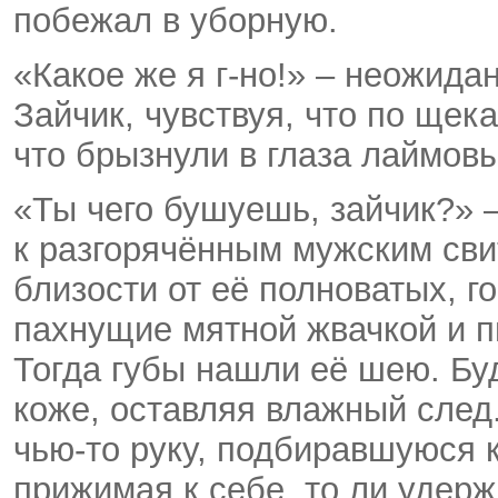
побежал в уборную.
«Какое же я г-но!» – неожид
Зайчик, чувствуя, что по щека
что брызнули в глаза лаймов
«Ты чего бушуешь, зайчик?» 
к разгорячённым мужским сви
близости от её полноватых, го
пахнущие мятной жвачкой и п
Тогда губы нашли её шею. Бу
коже, оставляя влажный след
чью-то руку, подбиравшуюся к 
прижимая к себе, то ли удерж