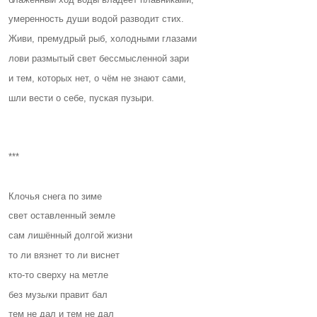
умеренность души водой разводит стих.
Живи, премудрый рыб, холодными глазами
лови размытый свет бессмысленной зари
и тем, которых нет, о чём не знают сами,
шли вести о себе, пуская пузыри.
***
Клочья снега по зиме
свет оставленный земле
сам лишённый долгой жизни
то ли вязнет то ли виснет
кто-то сверху на метле
без муз
ы
ки правит бал
тем не дал и тем не дал