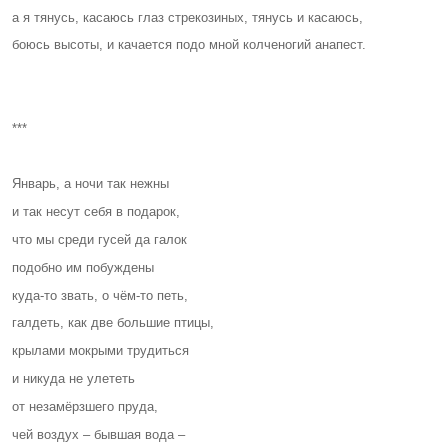
а я тянусь, касаюсь глаз стрекозиных, тянусь и касаюсь,
боюсь высоты, и качается подо мной колченогий анапест.
***
Январь, а ночи так нежны
и так несут себя в подарок,
что мы среди гусей да галок
подобно им побуждены
куда-то звать, о чём-то петь,
галдеть, как две большие птицы,
крылами мокрыми трудиться
и никуда не улететь
от незамёрзшего пруда,
чей воздух – бывшая вода –