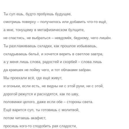
Ты суп ешь, будто пробуешь будущее,
смотришь поверху – получилось или добавить что-то ещё,
а мне, тонущему в метафизическом булщите,
не спастись, не выбраться – невдомёк, бедному, чего лишён.
Ты разглаживаешь складки, как прошлое избываешь,
складываешь бельё, и хочется верить в светлое завтра,
а у меня лишь слова, радостей и скорбей – слова лишь
да краешек не пойму чего, и тот облаками забран.
Мы проехали всё, где ещё живут,
и огоньки, если есть, не видны ни с этой руки, ни с этой,
дорогой режутся и расходятся, как по шву,
половинки целого, даже если обе – стороны света.
Ещё варится суп, ты готовишь с молитвой,
потом читаешь акафист,
просишь кого-то сподобить рая сладости,