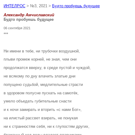
ИНТЕЛРОС
> №3, 2021 >
Будто пробуешь будущее
Александр Амчиславский
Будто пробуешь будущее
06 сентября 2021
***
Ни имени в тебе, ни трубочки воздушной,
плыви промеж корней, не зная, чем они
продолжатся вверху, в среде пустой и чуждой,
не всякому по дну влачить златые дни
попущено судьбой, медлительные страсти
в здоровом полусне пускать на самотёк,
умело объедать губительные снасти
и к ночи замирать и вторить «с нами Бог»,
на илистый рассвет взирать, не понукая
ни к странностям себя, ни к глупостям других,
блаженный ход воды владеет плавниками,