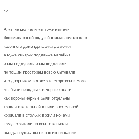
***
А мы не молчали мы тоже мычали
бессмысленной радугой в мыльном мочале
казённого дома где шайки да лейки
а ну-ка очкарик поддай-ка налей-ка
и мы поддували и мы поддавали
по тощим просторам вовсю бытовали
что дворником в жэке что сторожем в морге
мы были невидны как чёрные волги
как вороны чёрные были отдельны
топили в котельной и пили в котельной
корябали в столбик и жили ночами
кому-то читали на ком-то кончали
всегда неуместны ни нашим ни вашим