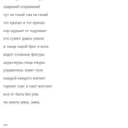
озарений откровений
тут не гений там не гений
тот кропал и тот кропал
хор шуршит от подпевал
кто сумел давно умолк
в танце парой брат и волк
водят сложные фигуры
шуры-муры лица хмуры
управитель знает толк
каждый каждого жалеет
горкнет снег и свет желтеет
все от бала без ума
на земле зима, зима.
***