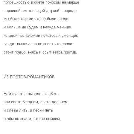
погрешностью в счёте поносом на марше
червивой смоковницей дыркой в породе
мы были такими что не были вроде
и больше не будем и некуда меньше
младой незнакомый неистовый сменщик
глядит выше леса не знает что просит
стоит подбоченясь и ссыт ветра против.
ИЗ ПОЭТОВ-РОМАНТИКОВ
Нам счастье выпало скорбеть
при свете бледном, свете дольнем
и слёзы лить, и песни петь
о чём не знаем, что не помним,