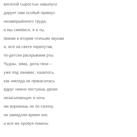
веселой сыростью навыпуск
дарует нам особый привкус
незавершённого труда,
и мы смеёмся, я и ты,
бежим и вторим птичьим звукам
и, всё на свете перепутав,
по-детски раскрываем рты.
Чудны, зима, дела твои –
уже под занавес, казалось,
как никогда не прикасалась
вдруг нежно пестуешь двоих
незасыпающих и ночь
им ворожишь не по сезону,
не замедляя время
о
но
и всё же пробуя помочь.