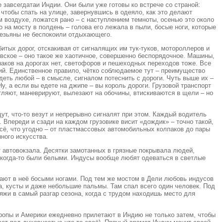
 завсегдатаи Индии. Они были уже готовы ко встрече со страной:
чтобы спать на улице, завернувшись в одеяло, как это делают
м воздухе, ложатся рано – с наступлением темноты, осенью это около
 на мосту в полдень – голова его лежала в пыли, босые ноги, которые
обезьяны не беспокоили отдыхающего.
тых дорог, отскакивая от сигналящих им тук-туков, мотороллеров и
овское – оно такое же хаотичное, совершенно беспорядочное. Машины,
наков на дорогах нет, светофоров и пешеходных переходов тоже. Все
рий. Единственное правило, чётко соблюдаемое тут – преимущество
деть любой – в смысле, сигналом потеснить с дороги. Чуть выше их –
Ну, а если вы едете на джипе – вы король дороги. Грузовой транспорт
тляют, маневрируют, вылезают на обочины, втискиваются в щели – но
ут, что-то везут и непрерывно сигналят при этом. Каждый водитель
. Впереди и сзади на каждом грузовике висит «дождик» – точно такой,
сё, что угодно – от пластмассовых автомобильных колпаков до пары
ного искусства.
 автовокзала. Десятки замотанных в грязные покрывала людей,
 когда-то были белыми. Индусы вообще любят одеваться в светлые
пают в неё босыми ногами. Под тем же мостом в Дели любовь индусов
а, кусты и даже небольшие пальмы. Там спал всего один человек. Под
яжи в самый разгар сезона, когда с трудом находишь место для
опы и Америки ежедневно прилетают в Индию не только затем, чтобы