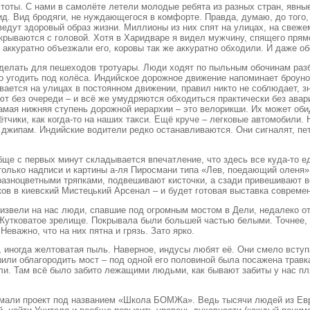
оты. С нами в самолёте летели молодые ребята из разных стран, явные
д. Вид бродяги, не нуждающегося в комфорте. Правда, думаю, до того, 
ведут здоровый образ жизни. Миллионы из них спят на улицах, на свеже
рываются с головой. Хотя в Харидваре я видел мужчину, спящего прямо
 аккуратно объезжали его, коровы так же аккуратно обходили. И даже 
делать для пешеходов тротуары. Люди ходят по пыльным обочинам разби
ко угодить под колёса. Индийское дорожное движение напоминает броун
вается на улицах в постоянном движении, правил никто не соблюдает, з
ают без очереди – и всё же умудряются обходиться практически без ава
 Самая нижняя ступень дорожной иерархии – это велорикши. Их может оби
тчики, как когда-то на наших такси. Ещё круче – легковые автомобили. 
и джипам. Индийские водители редко останавливаются. Они сигналят, пе
бще с первых минут складывается впечатление, что здесь все куда-то ед
е только надписи и картины а-ля Пиросмани типа «Лев, поедающий оленя»
азноцветными тряпками, подвешивают кисточки, а сзади привешивают в
ков в киевский Мистецький Арсенал – и будет готовая выставка современ
звели на нас люди, спавшие под огромным мостом в Дели, недалеко от
 Жутковатое зрелище. Покрывала были большей частью белыми. Точнее,
еважно, что на них пятна и грязь. Зато ярко.
, иногда желтоватая пыль. Наверное, индусы любят её. Они смело всту
шили облагородить мост – под одной его половиной была посажена травк
ыли. Там всё было забито лежащими людьми, как бывают забиты у нас пл
мали проект под названием «Школа БОМЖа». Ведь тысячи людей из Евр