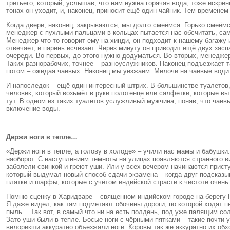
третьего, который, услышав, что нам нужна горячая вода, тоже искре
тонах он уходит, и, наконец, приносит ещё один чайник. Тем времен
Когда двери, наконец, закрываются, мы долго смеёмся. Горько смеёмс
менеджер с пухлыми пальцами в кольцах пытается нас обсчитать, самы
Менеджер что-то говорит ему на хинди, он подходит к нашему багажу
отвечает, и парень исчезает. Через минуту он приводит ещё двух засп
очереди. Во-первых, до этого нужно додуматься. Во-вторых, менедже
Таких разнорабочих, точнее – разноуслужников. Наконец подъезжает т
потом – ожидая чаевых. Наконец мы уезжаем. Мелочи на чаевые води
И напоследок – ещё один интересный штрих. В большинстве туалетов,
человек, который возьмёт в руки полотенце или салфетки, которые вы 
тут. В одном из таких туалетов услужливый мужчина, поняв, что чаевы
включение воды.
Держи ноги в тепле…
«Держи ноги в тепле, а голову в холоде» – учили нас мамы и бабушк
наоборот. С наступлением темноты на улицах появляются странного в
заболели свинкой и греют уши. Или у всех вечером начинаются прист
который выдумал новый способ сдачи экзамена – когда друг подсказы
платки и шарфы, которые с учётом индийской страсти к чистоте очень 
Помню сценку в Харидваре – священном индийском городе на берегу Га
Я даже видел, как там подметают обочины дороги, по которой ходят п
пыль… Так вот, в самый что ни на есть полдень, под уже палящим со
Зато уши были в тепле. Босые ноги с чёрными пятками – такие почти 
велорикши аккуратно объезжали ноги. Коровы так же аккуратно их обх