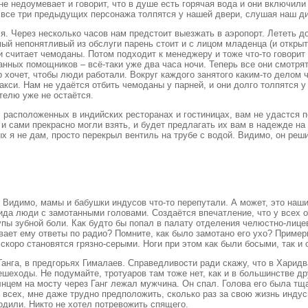
нне недоумевает и говорит, что в душе есть горячая вода и они включил
ем все три предыдущих персонажа толпятся у нашей двери, слушая наш д
я. Через несколько часов нам предстоит выезжать в аэропорт. Лететь до
й непонятливый из обслуги парень стоит и с лицом младенца (и открыты
 и считает чемоданы. Потом подходит к менеджеру и тоже что-то говори
анных помощников – всё-таки уже два часа ночи. Теперь все они смотря
р хочет, чтобы люди работали. Вокруг каждого занятого каким-то делом
акси. Нам не удаётся отбить чемоданы у парней, и они долго толпятся 
телю уже не остаётся.
 расположенных в индийских ресторанах и гостиницах, вам не удастся 
и сами прекрасно могли взять, и будет предлагать их вам в надежде на 
х я не дам, просто перекрыл вентиль на трубе с водой. Видимо, он решил
и. Видимо, мамы и бабушки индусов что-то перепутали. А может, это н
ида люди с замотанными головами. Создаётся впечатление, что у всех 
упы зубной боли. Как будто бы попал в палату отделения челюстно-лиц
вает ему ответы по радио? Помните, как было замотано его ухо? Приме
скоро становятся грязно-серыми. Ноги при этом как были босыми, так и 
нга, в предгорьях Гималаев. Справедливости ради скажу, что в Харидвар
ешеходы. Не подумайте, тротуаров там тоже нет, как и в большинстве д
лнцем на мосту через Ганг лежал мужчина. Он спал. Голова его была т
у всех, мне даже трудно предположить, сколько раз за свою жизнь инду
одили. Никто не хотел потревожить спящего.