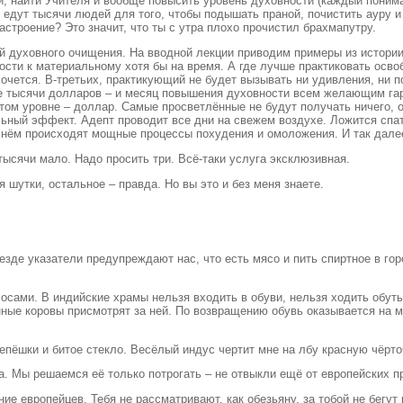
гой, найти Учителя и вообще повысить уровень духовности (каждый поним
 и едут тысячи людей для того, чтобы подышать праной, почистить ауру 
строение? Это значит, что ты с утра плохо прочистил брахмапутру.
духовного очищения. На вводной лекции приводим примеры из истории –
ости к материальному хотя бы на время. А где лучше практиковать осво
 хочется. В-третьих, практикующий не будет вызывать ни удивления, ни 
ве тысячи долларов – и месяц повышения духовности всем желающим га
том уровне – доллар. Самые просветлённые не будут получать ничего, 
ьный эффект. Адепт проводит все дни на свежем воздухе. Ложится спат
В нём происходят мощные процессы похудения и омоложения. И так дале
ысячи мало. Надо просить три. Всё-таки услуга эксклюзивная.
я шутки, остальное – правда. Но вы это и без меня знаете.
де указатели предупреждают нас, что есть мясо и пить спиртное в горо
сосами. В индийские храмы нельзя входить в обуви, нельзя ходить обут
енные коровы присмотрят за ней. По возвращению обувь оказывается на 
епёшки и битое стекло. Весёлый индус чертит мне на лбу красную чёрто
 Мы решаемся её только потрогать – не отвыкли ещё от европейских пр
е европейцев. Тебя не рассматривают, как обезьяну, за тобой не бегут 