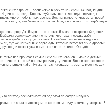
риканских странах. Европейские в расчёт не берём. Так вот, Индия –
в Индии есть везде. Коровы, буйволы, ослы, лошади, верблюды,
видеть много любопытных сценок. Вот, например, открывается новый
 стоя у входа, улыбаются прохожим. А рядом с ними стоит верблюд –
бще весь центр Джайпура – это огромный базар, построенный двести
 Выбрали велорикшу именно потому, что такая поездка даёт
езко понадобилось куда-то ехать. На небольшом мопеде едут по
обили, тут же неизменные верблюды, которые везут телеги с дровами.
вдруг среди этого шума и суеты появляется слон. Он идёт
к. Мимо неё пробегает семья небольших кабанов – мама с детьми.
акет чипсов, который она выпросила у туристов. Вот несколько коров
енного рядом кафе. Тут же, в тазу, стоящем на земле, моет посуду
о, что приходилось укрываться одеялом по самую макушку.
раться грязным полотенцем не хочется, и я иду в комнату мокрым. В