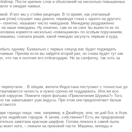
и бойлер. После крепких слов и объяснений на несколько повышенных
иалог и ожидая чаевых.
мой. И вот мы у стойки рецепции. В то время, как упитанный
м ртом) слушает наш диалог, переводя глаза с одного на другого.
т – понятно, называет число чемоданов. Менеджер раздражённо
т на наши чемоданы. Ну конечно, сам он не смог бы вынести их по
 человека кормятся несколько «помощников» по особым поручениям.
у машины, сначала решая, какой чемодан засунуть первым и куда,
побыть одному. Буквально с первых секунд вас будет поджидать
чаевые. Причём если вы зайдёте второй раз, он снова будет тут как
, что так я охотнее его отблагодарю. Не за салфетку, так хоть за
аши перепутали… В общем, жители Индостана поступают с точностью до
отваливается челюсть и нужно срочно её поддержать. Или же все
евой хирургии. Помните героя фильма «Приключения Шурика?» Того,
рно так заматывают уши индусы. При этом они предпочитают белые
остаются.
е гораздо чище, чем, например, в Джайпуре, или, не дай Бог, в Агре.
ругих индийских городов. А зачем, собственно? Есть же придорожная
щательно замотана красным шарфом. Голова лежала в самой пыли.
сы моют ноги, – лежали на проезжей части. Машины, мопеды и