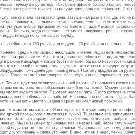
мевать, почему вы ругаетесь. «Странные прихоти богатого белого челов
если вас привезёт таксист, он получит уже двадцать процентов. И тут 
случаев сначала называется цена, завышенная раза в три. Да, это не к
чае не спрашивать, сколько он стоит, конечно, если вы не хотите это ку
им тук-туком в Агре, призывая купить брелки с Тадж-Махалом на сносно
 купить. Конечно, когда переводишь стоимость покупки в гривны, нескол
 индус никогда не купил бы эту ерунду.
вропейца стоит 750 рупий, для индуса – 70 рупий, для непальца – 10 р
Конечно, среди миллиарда с небольшим жителей Индии есть множество п
твенным транспортом. А те, с кем доводится общаться – водители, перс
це в районе
Karol
Bagh
– вокруг был гигантский базар. В новой гостинице 
чего, что в ванной остались следы цемента, что стены в коридоре мокрые
е оборудовано помещение для приёма пищи. Поэтому предлагается рум-се
аказ. Голос на том конце говорит: «Йес, сэр» и снова спрашивает номер
йка. Точнее, идут подготовительные к ней работы. Из большого котлован
то огромное количество необразованных и бедных людей. Мужчины вынося
м увозят куда-то за угол. Работает человек пять. Около котлована сто
бокомысленно наблюдают за работой. Я специально посчитал – зевак был
пусто не бывает – место ушедшего сразу занимал новый прохожий.
ет, что мы хотим заказать. Я повторяю то, что уже говорил по телефон
шёл другой парень, уже с листиком и ручкой. Тщательно всё записывает 
няется. Зато почти сразу приходит новый молодой человек – забрать пос
 чаевых. Мы заказываем три чёрных чая и масала чай. Через пять минут
Горячей воды хватает только на две чашки. Мы снова звоним по чудо-ном
одит другой парень и снова уточняет. Видно, что он в недоумении. Хоче