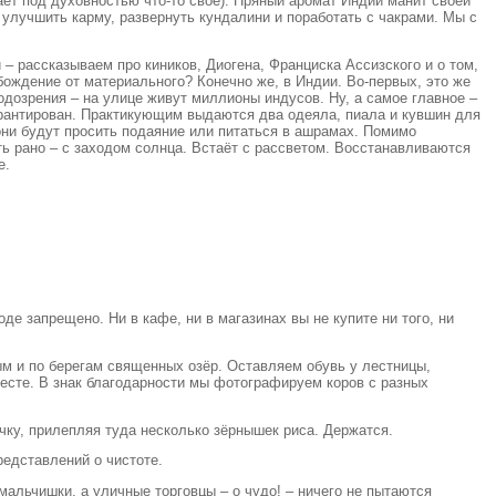
ает под духовностью что-то своё). Пряный аромат Индии манит своей
и улучшить карму, развернуть кундалини и поработать с чакрами. Мы с
 рассказываем про киников, Диогена, Франциска Ассизского и о том,
бождение от материального? Конечно же, в Индии. Во-первых, это же
подозрения – на улице живут миллионы индусов. Ну, а самое главное –
рантирован. Практикующим выдаются два одеяла, пиала и кувшин для
они будут просить подаяние или питаться в ашрамах. Помимо
ь рано – с заходом солнца. Встаёт с рассветом. Восстанавливаются
е.
де запрещено. Ни в кафе, ни в магазинах вы не купите ни того, ни
ым и по берегам священных озёр. Оставляем обувь у лестницы,
месте. В знак благодарности мы фотографируем коров с разных
чку, прилепляя туда несколько зёрнышек риса. Держатся.
едставлений о чистоте.
мальчишки, а уличные торговцы – о чудо! – ничего не пытаются