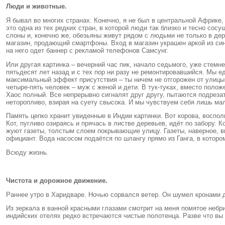
Люди и животные.
Я бывал во многих странах. Конечно, я не был в центральной Африке, 
это одна из тех редких стран, в которой люди так близко и тесно с
слоны и, конечно же, обезьяны живут рядом с людьми не только в де
магазин, продающий смартфоны. Вход в магазин украшен аркой из син
на него одет баннер с рекламой телефонов Самсунг.
Или другая картинка – вечерний час пик, начало седьмого, уже стемн
пятьдесят лет назад и с тех пор ни разу не ремонтировавшийся. Мы е
максимальный эффект присутствия – ты ничем не отгорожен от улицы.
четыре-пять человек – муж с женой и дети. В тук-туках, вместо полож
Хаос полный. Все непрерывно сигналят друг другу, пытаются подрезать
неторопливо, взирая на суету свысока. И мы чувствуем себя лишь м
Память цепко хранит увиденные в Индии картинки. Вот корова, воспо
Кот, пугливо озираясь и прячась в листве деревьев, идёт по забору. 
жуют газеты, толстым слоем покрывающие улицу. Газеты, наверное, в
официант. Вода насосом подаётся по шлангу прямо из Ганга, в котор
Всюду жизнь.
Чистота и дорожное движение.
Раннее утро в Харидваре. Ночью сорвался ветер. Он шумел кронами д
Из зеркала в ванной красными глазами смотрит на меня помятое небр
индийских отелях редко встречаются чистые полотенца. Разве что вы 