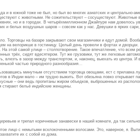
да и в южной тоже не был, но был во многих азиатских и центрально-аме
осуществуют с животными. Не сожительствуют – сосуществуют. Животные 
ревнях, но и в городах. В четырёхмиллионном Джайпуре нам довелось у
их и белых воздушных шаров – совсем как у нас. Девушки в ярких сари,
ело. Торговцы на базаре закрывают свои магазинчики и едут домой. Воо
дем на велорикше в гостиницу. Целый день провели в фортах и дворцах.
 На этой самой улице – столпотворение. Такое впечатление, что всем р
енных трёх, сидят вдесятером. Тут же грузовики, тут же легковые автом
, влезть в зазор между транспортом, и, наконец, выехать из центра. И 
аленькой частью природного разнообразия…
льзовавшись минутным отсутствием торговца овощами, ест с прилавка лу
Котов в Индии мало – им трудно выжить. Вот обезьяна ловко открывает п
кусные – они ведь пропитаны жиром объедков, выброшенных из располож
ом стирают бельё индийские женщины.
еревьев и трепал коричневые занавески в нашей комнате, да так сильн
итое лицо с немытыми всклокоченными волосами. Это, наверное, я. Выти
захватите их с собой из дома.