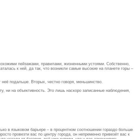
е похожими пейзажами, правилами, жизненными устоями. Собственно,
талась к ней, да так, что возникли самые высокие на планете горы –
т неё подальше. Вторых, честно говоря, меньшинство.
ту, ни на объективность. Это лишь наскоро записанные наблюдения,
лько в языковом барьере – в процентном соотношении гораздо больше
осто провезти вас по центру города, он непременно привезёт вас к
что устали от базаров, всё уже купили, что у вас закончились