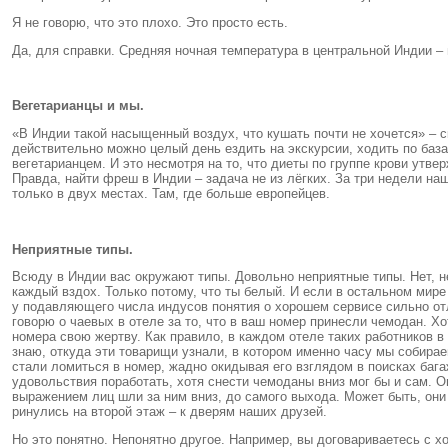
Я не говорю, что это плохо. Это просто есть.
Да, для справки. Средняя ночная температура в центральной Индии –
Вегетарианцы и мы.
«В Индии такой насыщенный воздух, что кушать почти не хочется» – с
действительно можно целый день ездить на экскурсии, ходить по базар
вегетарианцем. И это несмотря на то, что диеты по группе крови ут
Правда, найти фреш в Индии – задача не из лёгких. За три недели н
только в двух местах. Там, где больше европейцев.
Неприятные типы.
Всюду в Индии вас окружают типы. Довольно неприятные типы. Нет, н
каждый вздох. Только потому, что ты белый. И если в остальном мире 
у подавляющего числа индусов понятия о хорошем сервисе сильно отл
говорю о чаевых в отеле за то, что в ваш номер принесли чемодан. Х
номера свою жертву. Как правило, в каждом отеле таких работников 
знаю, откуда эти товарищи узнали, в котором именно часу мы собира
стали ломиться в номер, жадно окидывая его взглядом в поисках баг
удовольствия поработать, хотя снести чемоданы вниз мог бы и сам. 
выражением лиц шли за ним вниз, до самого выхода. Может быть, они н
ринулись на второй этаж – к дверям наших друзей.
Но это понятно. Непонятно другое. Например, вы договариваетесь с х