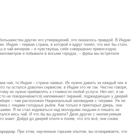
 большинства других его утверждений, это оказалось правдой. В Индии
н. Индия – первая страна, в которой я вдруг понял, что мог бы стать
еш и чай вечером – и чувствуешь себя совершенно превосходно.
 километров и побывали в восьми городах, – фреш мы встретили
ана чая, то Индия – страна чаевых. Их нужно давать за каждый чих и
что ты остался доволен сервисом, в Индии это не так. Честно говоря,
ому их нужно прибавлять к стоимости любой услуги. Нет-нет, я не
просто не поворачивается) напоминают пираний, поджидающих у дверей
амборе – там расположен Национальный заповедник с тиграми. Уж не
ека с лицами голодных рыбок. Как только я приоткрыл дверь, они
ольшими. Я не стал издеваться над молодыми людьми и лишать их
тался весь чай. И что бы вы думали? Двое других с неописуемым
о знает. Дойдя до дверей отеля и поняв, что это всё, они снова
аридвар. При этом, наученные горьким опытом, вы оговариваете, что