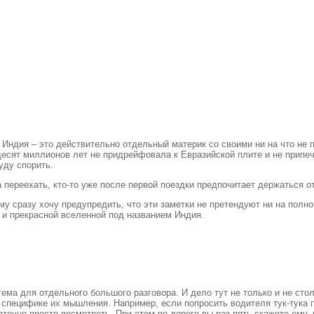
а. Индия – это действительно отдельный материк со своими ни на что н
десят миллионов лет не придрейфовала к Евразийской плите и не припеча
уду спорить.
а переехать, кто-то уже после первой поездки предпочитает держаться о
у сразу хочу предупредить, что эти заметки не претендуют ни на полно
 и прекрасной вселенной под названием Индия.
ема для отдельного большого разговора. И дело тут не только и не сто
 специфике их мышления. Например, если попросить водителя тук-тука пр
аточно просто посмотреть. При этом по дороге вы раз пять скажете ему, 