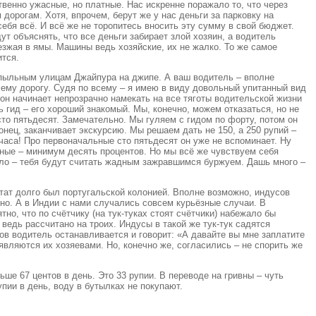
венно ужасные, но платные. Нас искренне поражало то, что через
орогам. Хотя, впрочем, берут же у нас деньги за парковку на
себя всё. И всё же не торопитесь вносить эту сумму в свой бюджет.
т объяснять, что все деньги забирает злой хозяин, а водитель
зжая в ямы. Машины ведь хозяйские, их не жалко. То же самое
ится.
о пыльным улицам Джайпура на джипе. А ваш водитель – вполне
ему дорогу. Судя по всему – я имею в виду довольный упитанный вид
 он начинает непрозрачно намекать на все тяготы водительской жизни
ь гид – его хороший знакомый. Мы, конечно, можем отказаться, но не
сто пятьдесят. Замечательно. Мы гуляем с гидом по форту, потом он
онец, заканчивает экскурсию. Мы решаем дать не 150, а 250 рупий –
 часа! Про первоначальные сто пятьдесят он уже не вспоминает. Ну
упные – минимум десять процентов. Но мы всё же чувствуем себя
ло – тебя будут считать жадным зажравшимся буржуем. Дашь много –
штат долго был португальской колонией. Вполне возможно, индусов
ечно. А в Индии с нами случались совсем курьёзные случаи. В
тно, что по счётчику (на тук-туках стоят счётчики) набежало бы
ведь рассчитано на троих. Индусы в такой же тук-тук садятся
ров водитель останавливается и говорит: «А давайте вы мне заплатите
в являются их хозяевами. Но, конечно же, согласились – не спорить же
ше 67 центов в день. Это 33 рупии. В переводе на гривны – чуть
упии в день, воду в бутылках не покупают.