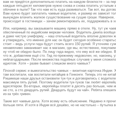
вам не придётся дополнительно платить на каждом блокпосте – за пер
каждые пятьдесят километров нужно снова и снова платить усталым зл
обочине в пыли? Так что нам есть куда развиваться. Так вот, вы дого
Вам нужно будет заплатить чаевые водителю, и размер их зависит тол
вынужден влачить жалкое существование на сущие гроши. Наверное, 
происходит в гостиницах – зачем ремонтировать их, поддерживать в х
Или, например, вы заказываете машину прямо в отеле. Ну, тут уж чае
обеспеченный по индийским меркам человек. Водитель джипа вообще с
и даже чистую униформу, – наш отельный водитель вполне доволен жиз
и утверждать, что именно для нас он будет сегодня особенно старатьс
стоит – ведь услуги гида будут стоить всего 150 рупий. Я уточняю с
ненавязчиво заманивает нас в магазин, где мы, естественно, покупае
ну чтоб не обидно было. По лицу гида видно, что ему всё же обидно. 
что ж, добавляем ещё сто. Гид по-прежнему недоволен, но, наконец, 
неблагодарными. После множества подобных случаев у меня сложилос
идиотом. Хотя – разве бывает слишком много чаевых?
Плохой сервис и вымогательство чаевых – визитная карточка Индии. Х
там воспитали, как воспитали китайцев в Гонконге. Теперь это не кит
Ришикеше наши друзья остановили тук-тук и договорились с водителем о
максимум пять рупий. Поэтому водители тук-туков так любят европейц
вдесятером. Во-вторых, европейцы платят в десять раз больше, чем и
не сто, а сто двадцать рупий. Двадцать будут на чай». Ребята опешили
из-за трёх гривен.
Такие вот чаевые дела. Хотя всему есть объяснение. Недавно я прочит
больше пяти. И хотя в Индии всё дешёво, но не настолько – бутылка в