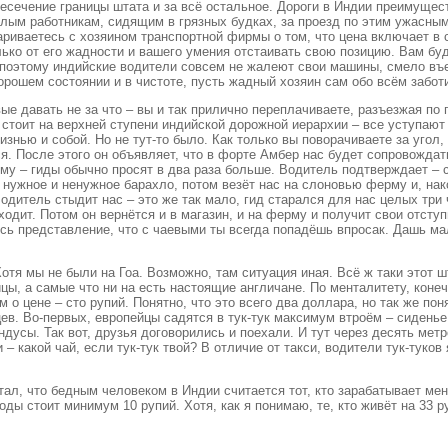
есечение границы штата и за всё остальное. Дороги в Индии преимущест
ым работникам, сидящим в грязных будках, за проезд по этим ужасным д
вариваетесь с хозяином транспортной фирмы о том, что цена включает в 
ько от его жадности и вашего умения отстаивать свою позицию. Вам буду
поэтому индийские водители совсем не жалеют свои машины, смело въе
орошем состоянии и в чистоте, пусть жадный хозяин сам обо всём забот
вые давать не за что – вы и так прилично переплачиваете, разъезжая п
тоит на верхней ступени индийской дорожной иерархии – все уступают 
нью и собой. Но не тут-то было. Как только вы поворачиваете за угол,
я. После этого он объявляет, что в форте Амбер нас будет сопровождат
умму – гиды обычно просят в два раза больше. Водитель подтверждает – 
м нужное и ненужное барахло, потом везёт нас на слоновью ферму и, нак
Водитель стыдит нас – это же так мало, гид старался для нас целых три
уходит. Потом он вернётся и в магазин, и на ферму и получит свои отст
ь представление, что с чаевыми ты всегда попадёшь впросак. Дашь ма
отя мы не были на Гоа. Возможно, там ситуация иная. Всё ж таки этот 
айцы, а самые что ни на есть настоящие англичане. По менталитету, кон
 цене – сто рупий. Понятно, что это всего два доллара, но так же поня
ев. Во-первых, европейцы садятся в тук-тук максимум втроём – сиденье 
ндусы. Так вот, друзья договорились и поехали. И тут через десять мет
 – какой чай, если тук-тук твой? В отличие от такси, водители тук-туко
ал, что бедным человеком в Индии считается тот, кто зарабатывает мень
оды стоит минимум 10 рупий. Хотя, как я понимаю, те, кто живёт на 33 р