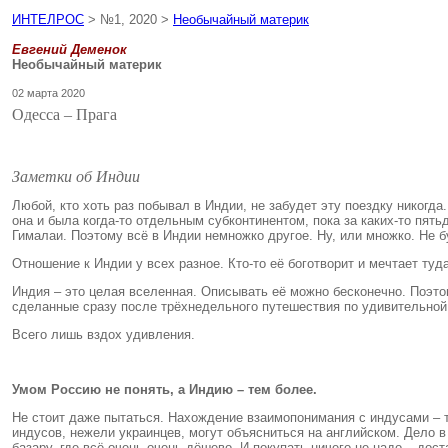
ИНТЕЛРОС
> №1, 2020 >
Необычайный материк
Евгений Деменок
Необычайный материк
02 марта 2020
Одесса – Прага
Заметки об Индии
Любой, кто хоть раз побывал в Индии, не забудет эту поездку никогд
она и была когда-то отдельным субконтинентом, пока за каких-то пять
Гималаи. Поэтому всё в Индии немножко другое. Ну, или множко. Не б
Отношение к Индии у всех разное. Кто-то её боготворит и мечтает туд
Индия – это целая вселенная. Описывать её можно бесконечно. Поэтом
сделанные сразу после трёхнедельного путешествия по удивительной
Всего лишь вздох удивления.
Умом Россию не понять, а Индию – тем более.
Не стоит даже пытаться. Нахождение взаимопонимания с индусами – т
индусов, нежели украинцев, могут объясниться на английском. Дело в
базару, где всё очень-очень дёшево. И покупать ничего не надо – дост