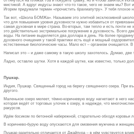
оттянуться на пляжах Гоа и покурить травку, но и чтобы заняться Йо
мистикой. А вдруг индусы знают что-то такое, чего не знаем мы? Вот
Игорем придумали термин «прочистить брахмапутру». У тебя плохое на
Так вот, «Школа БОМЖа». Называем это элитной эксклюзивной школой 
что для повышения уровня духовности нужно избавиться от привязанн
самая духовная в мире страна. Во-вторых, там тепло и есть почти не
это действительно экстремальное погружение в духовность. Всего д
воды. На питание выделяется два доллара в день. На более продвину
духовного очищения у такой практики есть ещё и мощный оздоровител
естественные биологические часы. Мало ест – организм очищается. 
Написал это – и даже самому в такую школу захотелось. Думаю, две т
Ладно, оставлю шутки. Хотя в каждой шутке, как известно, только дол
Пушкар.
Индия, Пушкар. Священный город на берегу священного озера. При въез
другого.
Маленькое озеро мелеет, тёмно-коричневую воду нагнетают в него на
которая ведёт от торговых улочек к озеру, в надежде, что многочисл
ракурсов.
Идём босиком по бетонной набережной, старательно обходя коровьи л
В коричнево-бурую воду опускаются для омовения мужчина и женщина.
Пушкар разительно отличается от Джайпура – в нём чувствуется влияни