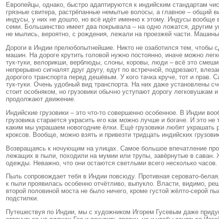
Европейцы, однако, быстро адаптируются к индийским стандартам чист
грязные свитера, растрёпанные немытые волосы, а главное – общий ви
индусы, у них не дошло, но всё идёт именно к этому. Индусы вообще 
семи. Большинство имеет два покрывала – на одно ложатся, другим ук
не мылись, вероятно, с рождения, лежали на проезжей части. Машины
Дороги в Индии прелюбопытнейшие. Никто не озаботился тем, чтобы с
машин. На дороге крутить головой нужно постоянно, иначе можно лег
тук-туки, велорикши, верблюды, слоны, коровы, люди – всё это смеши
непрерывно сигналят друг другу, едут по встречной, подрезают, влез
дорогого транспорта перед дешёвым. У кого тачка круче, тот и прав.
тук-туки. Очень удобный вид транспорта. На них даже установлены счё
стоит особняком, но грузовики обычно уступают дорогу легковушкам 
продолжают движение.
Индийские грузовики – это что-то совершенно особенное. В Индии воо
грузовика старается украсить его как можно лучше и богаче. И это н
каким мы украшаем новогодние ёлки. Ещё грузовики любят украшать р
кроксов. Вообще, можно взять и привезти тридцать индийских грузови
Возвращаясь к ночующим на улицах. Самое большое впечатление прои
лежащих в пыли, походили на мумии или трупы, завёрнутые в саван.
одежды. Неважно, что они остаются светлыми всего несколько часов. Н
Пыль сопровождает тебя в Индии повсюду. Противная серовато-белая
к пыли проявилась особенно отчётливо, выпукло. Власти, видимо, ре
второй половиной моста не было ничего, кроме густой жёлто-серой п
подстилки.
Путешествуя по Индии, мы с художником Игорем Гусевым даже приду