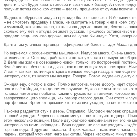
деньги… Он будет кивать головой и везти вас к базару. А потом недоу
получит потом свою комиссию – десять процентов от суммы покупки. А 
Жадность обуревает индуса при виде белого человека. В большинстве 
– не смотреть продавцу в глаза, не смотреть на товар и ни в коем слу
и чумазый, как и положено, отталкивая других таких же, бежал за наш
сколько ему лет и откуда он знает русский. Пришлось остановиться и
продали вещь намного дороже, чем её купил бы индус. Хотя, наверное,
Да что там уличные торговцы – официальный билет в Тадж-Махал для е
Но вернёмся к особенностям мышления. Индусов много. Очень много. 
сталкивается. Они ведь работают и не так уж часто пользуются общес
В Дели мы жили в совершенно новой, только что построенной гостини
бельё чистое, без пятен и дырок, как в гостиницах чуть постарше. Ни
И вот – так как гостиница открыта меньше месяца назад, в ней ещё н
интересуются, из какого мы номера. Говорю. Потом медленно диктую з
Ожидая еду, смотрю в окно. Прямо напротив, через дорогу, идёт стро
почти всё в Индии, это делается вручную. Нужно же чем-то занять э
головах намотаны тюрбаны. Камни сгружаются в тележки, которые пото
завораживающего зрелища, как разбор старого дома. Они стоят и глу
портфелями. Время от времени кто-то из них уходил, но свято место 
Наконец раздаётся стук в дверь. Открываю. Молодой человек спрашива
головой и уходит. Через несколько минут – опять стучат в дверь. При
этом несколько позиций. После двукратного напоминания ничего не ме
интересно за нами наблюдать. Взяв поднос, не спешит уходить – ждёт
горячая вода. В другом – масала. В трёх чашках – пакетики с чаем. 
парень, который уточняет, чего мы хотим. Через несколько минут прих