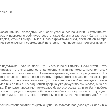
 плюс 20.
казал нам наш проводник, или, если угодно, гид по Индии. В отличие от
ам и нормально себя чувствовать, съев банан на завтрак и банан на ужи
верждают, что моя пища – мясо. Плов с фруктами днём, апельсиновый фр
аших бесконечных перемещений по стране – мы проехали полторы тысячи
е подумайте – это не люди.
Tip
– чаевые по-английски. Если Китай – стр
чаевые – это благодарность за хорошо оказанную услугу, признак того, 
ичаются от европейских. Но чаевые давать нужно по определению. Поэт
отя отельные, с позволения сказать, портье (хотя назвать их так язык 
в избытке. Вспоминаю наш выезд из довольно сносной гостиницы в Рант
емся выселяться, но под нашей дверью уже дежурило три молодых челов
ажа. К их разочарованию, чемоданов было всего два, да и те были неб
Оценив ситуацию, я вручил оба чемодана ближайшему гарсону. Ему и дос
адеялись, что он уронит чемоданы, и они смогут их перехватить? Кто ег
озяином транспортной фирмы о цене, за которую вас довезут из Дели в Х