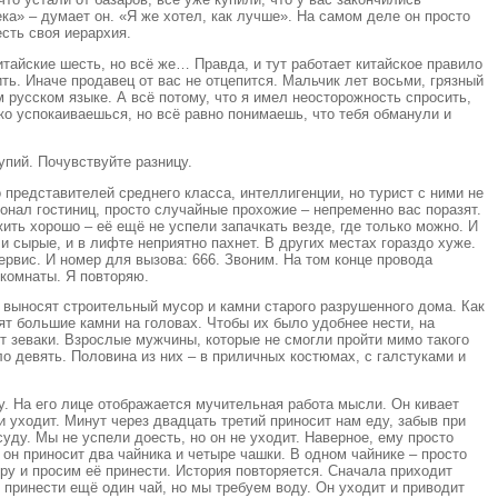
ека» – думает он. «Я же хотел, как лучше». На самом деле он просто
есть своя иерархия.
итайские шесть, но всё же… Правда, и тут работает китайское правило
пить. Иначе продавец от вас не отцепится. Мальчик лет восьми, грязный
м русском языке. А всё потому, что я имел неосторожность спросить,
ько успокаиваешься, но всё равно понимаешь, что тебя обманули и
упий. Почувствуйте разницу.
редставителей среднего класса, интеллигенции, но турист с ними не
онал гостиниц, просто случайные прохожие – непременно вас поразят.
жить хорошо – её ещё не успели запачкать везде, где только можно. И
 и сырые, и в лифте неприятно пахнет. В других местах гораздо хуже.
рвис. И номер для вызова: 666. Звоним. На том конце провода
 комнаты. Я повторяю.
а выносят строительный мусор и камни старого разрушенного дома. Как
т большие камни на головах. Чтобы их было удобнее нести, на
ят зеваки. Взрослые мужчины, которые не смогли пройти мимо такого
о девять. Половина из них – в приличных костюмах, с галстуками и
у. На его лице отображается мучительная работа мысли. Он кивает
и уходит. Минут через двадцать третий приносит нам еду, забыв при
уду. Мы не успели доесть, но он не уходит. Наверное, ему просто
 он приносит два чайника и четыре чашки. В одном чайнике – просто
еру и просим её принести. История повторяется. Сначала приходит
т принести ещё один чай, но мы требуем воду. Он уходит и приводит