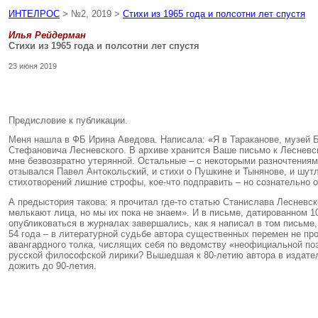
ИНТЕЛРОС
> №2, 2019 >
Стихи из 1965 года и полсотни лет спустя
Илья Рейдерман
Стихи из 1965 года и полсотни лет спустя
23 июня 2019
Предисловие к публикации.
Меня нашла в ФБ Ирина Аведова. Написала: «Я в Тараканове, музей 
Стефановича Лесневского. В архиве хранится Ваше письмо к Лесневск
мне безвозвратно утерянной. Остальные – с некоторыми разночтениям
отзывался Павел Антокольский, и стихи о Пушкине и Тынянове, и шут
стихотворений лишние строфы, кое-что подправить – но сознательно 
А предыстория такова: я прочитал где-то статью Станислава Лесневск
мелькают лица, но мы их пока не знаем». И в письме, датированном 10
опубликоваться в журналах завершались, как я написал в том письме,
54 года – в литературной судьбе автора существенных перемен не про
авангардного толка, числящих себя по ведомству «неофициальной поэ
русской философской лирики? Вышедшая к 80-летию автора в издатель
дожить до 90-летия.