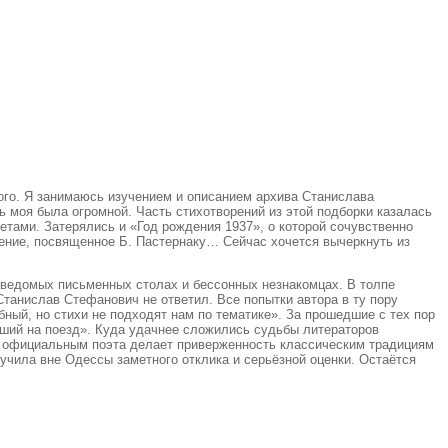
ого. Я занимаюсь изучением и описанием архива Станислава
 моя была огромной. Часть стихотворений из этой подборки казалась
етами. Затерялись и «Год рождения 1937», о которой сочувственно
рение, посвященное Б. Пастернаку… Сейчас хочется вычеркнуть из
неведомых письменных столах и бессонных незнакомцах. В толпе
 Станислав Стефанович не ответил. Все попытки автора в ту пору
ный, но стихи не подходят нам по тематике». За прошедшие с тех пор
авший на поезд». Куда удачнее сложились судьбы литераторов
ли официальным поэта делает приверженность классическим традициям
учила вне Одессы заметного отклика и серьёзной оценки. Остаётся