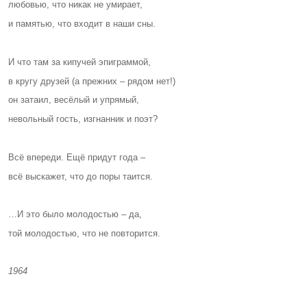
любовью, что никак не умирает,
и памятью, что входит в наши сны.
И что там за кипучей эпиграммой,
в кругу друзей (а прежних – рядом нет!)
он затаил, весёлый и упрямый,
невольный гость, изгнанник и поэт?
Всё впереди. Ещё придут года –
всё выскажет, что до поры таится.
…И это было молодостью – да,
той молодостью, что не повторится.
1964