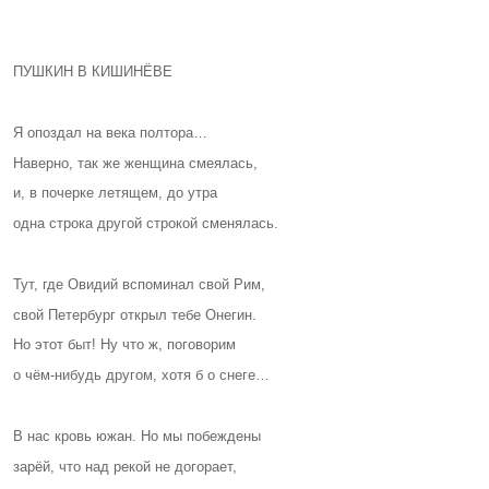
ПУШКИН В КИШИНЁВЕ
Я опоздал на века полтора…
Наверно, так же женщина смеялась,
и, в почерке летящем, до утра
одна строка другой строкой сменялась.
Тут, где Овидий вспоминал свой Рим,
свой Петербург открыл тебе Онегин.
Но этот быт! Ну что ж, поговорим
о чём-нибудь другом, хотя б о снеге…
В нас кровь южан. Но мы побеждены
зарёй, что над рекой не догорает,