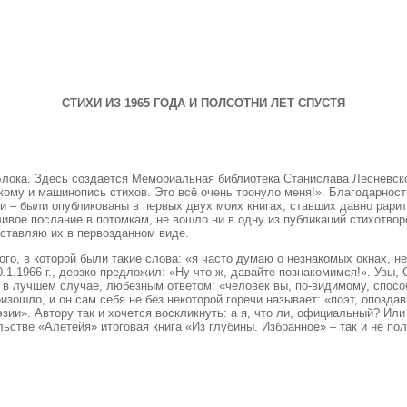
СТИХИ ИЗ 1965 ГОДА И ПОЛСОТНИ ЛЕТ СПУСТЯ
Блока. Здесь создается Мемориальная библиотека Станислава Лесневск
ому и машинопись стихов. Это всё очень тронуло меня!». Благодарность
и – были опубликованы в первых двух моих книгах, ставших давно рарит
ливое послание в потомкам, не вошло ни в одну из публикаций стихотво
оставляю их в первозданном виде.
ого, в которой были такие слова: «я часто думаю о незнакомых окнах, 
.1.1966 г., дерзко предложил: «Ну что ж, давайте познакомимся!». Увы,
 в лучшем случае, любезным ответом: «человек вы, по-видимому, способ
изошло, и он сам себя не без некоторой горечи называет: «поэт, опозд
зии». Автору так и хочется воскликнуть: а я, что ли, официальный? И
стве «Алетейя» итоговая книга «Из глубины. Избранное» – так и не пол