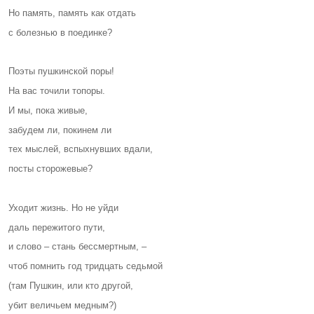
Но память, память как отдать
с болезнью в поединке?
Поэты пушкинской поры!
На вас точили топоры.
И мы, пока живые,
забудем ли, покинем ли
тех мыслей, вспыхнувших вдали,
посты сторожевые?
Уходит жизнь. Но не уйди
даль пережитого пути,
и слово – стань бессмертным, –
чтоб помнить год тридцать седьмой
(там Пушкин, или кто другой,
убит величьем медным?)