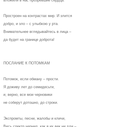
вложили в нас прозревшие сердца.
Простроен на контрастах мир. И злится
добро, и зло – с улыбкою у рта.
Внимательнее вглядывайтесь в лица –
да будет на границе доброта!
ПОСЛАНИЕ К ПОТОМКАМ
Потомок, если обману – прости.
Я доживу лет до семидесьти,
и, верно, все мои черновики
не соберут дотошно, до строки.
Экспромты, песни, жалобы и кличи,
Весь спектр чернил, как я их век ни дли –