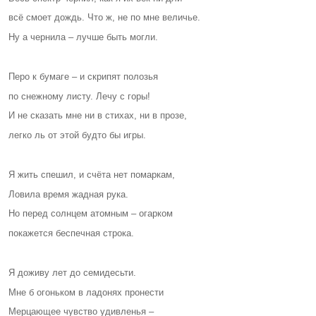
всё смоет дождь. Что ж, не по мне величье.
Ну а чернила – лучше быть могли.
Перо к бумаге – и скрипят полозья
по снежному листу. Лечу с горы!
И не сказать мне ни в стихах, ни в прозе,
легко ль от этой будто бы игры.
Я жить спешил, и счёта нет помаркам,
Ловила время жадная рука.
Но перед солнцем атомным – огарком
покажется беспечная строка.
Я доживу лет до семидесьти.
Мне б огоньком в ладонях пронести
Мерцающее чувство удивленья –