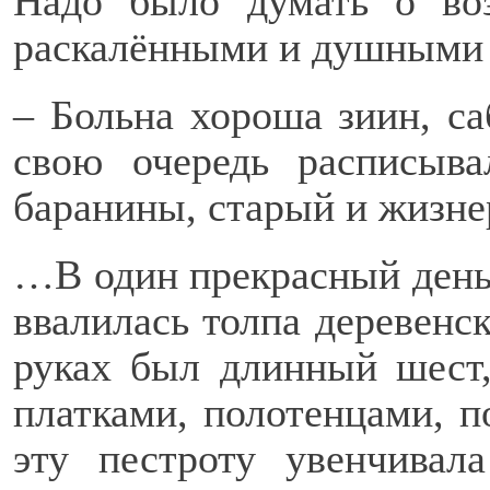
Надо было думать о во
раскалёнными и душными 
– Больна хороша зиин, са
свою очередь расписыв
баранины, старый и жизн
…В один прекрасный день
ввалилась толпа деревенс
руках был длинный шест
платками, полотенцами, п
эту пестроту увенчивал