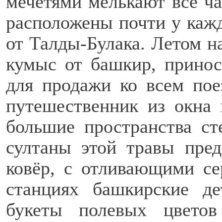
мечетями мелькают всё ч
расположены почти у кажд
от Талды-Булака. Летом н
кумыс от башкир, принос
для продажи ко всем пое
путешественник из окна 
большие пространства ст
султаны этой травы пре
ковёр, с отливающими се
станциях башкирские д
букеты полевых цвето