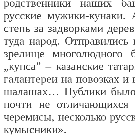
родственники наших ба
русские мужики-кунаки. 
степь за задворками дерев
туда народ. Отправились
зрелище многолюдного б
„купса” – казанские тата
галантереи на повозках и 
шалашах… Публики было 
почти не отличающихся 
черемисы, несколько русск
кумысники».