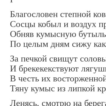
Благословен степной ко
Сосцы кобыл и воздух п
Обняв кумысную бутыль
По целым дням сижу как
За печкой свищут солов
И брекекекствуют лягуш
В честь их восторженно
Тяну кумыс из липкой к
Ленясь, смотрю на бере