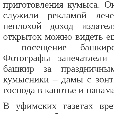
приготовления кумыса. Он
служили рекламой леч
неплохой доход издате
открыток можно видеть е
– посещение башкирс
Фотографы запечатлели
башкир за праздничны
кумысники – дамы с зонт
господа в канотье и панам
В уфимских газетах вре