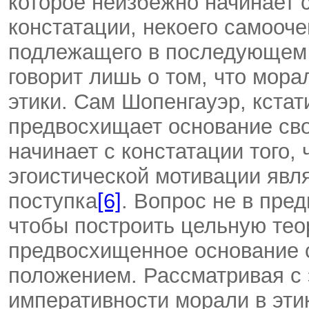
которое неизбежно начинает с
констатации, некоего самооч
подлежащего в последующем 
говорит лишь о том, что мора
этики. Сам Шопенгауэр, кстат
предвосхищает основание сво
начинает с констатации того, 
эгоистической мотивации явл
поступка
[6]
. Вопрос не в пре
чтобы построить цельную тео
предвосхищенное основание 
положением. Рассматривая с 
императивности морали в этик