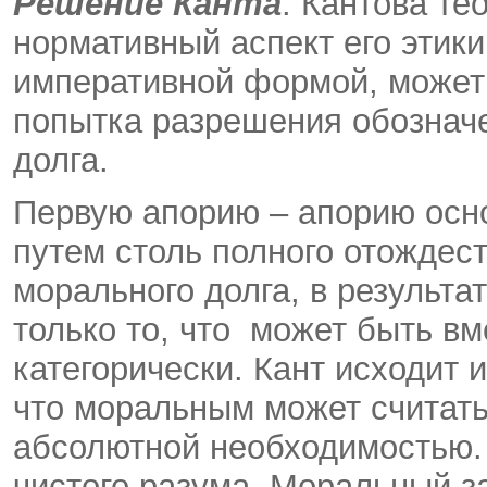
Решение Канта
. Кантова те
нормативный аспект его этик
императивной формой, может
попытка разрешения обознач
долга.
Первую апорию – апорию осно
путем столь полного отождес
морального долга, в результа
только то, что может быть вм
категорически. Кант исходит 
что моральным может считать
абсолютной необходимостью. 
чистого разума. Моральный за