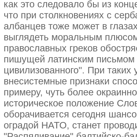
как это следовало бы из кон
что при столкновениях с сер
албанцев тоже может в глазах
выглядеть моральным плюсом
православных греков обостря
пишущей латинским письмом Т
цивилизованного". При таких 
внесистемные признаки спосо
примеру, чуть более окраинн
историческое положение Сло
оборачивается сегодня шансо
оградой НАТО, станет провод
"Распяливание" балтийско-ба