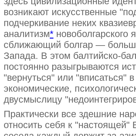
здесь цивилизационные иден
возникают искусственные "по
подчеркивание неких квазиев
аналитизм
*
новоболгарского я
сближающий болгар — больше
Запада. В этом балтийско-ба
постоянно разыгрываются ис
"вернуться" или "вписаться" 
экономические, психологичес
двусмыслицу "недоинтегриров
Практически все здешние нар
относить себя к "настоящей" 
соседа каждый держит за ази