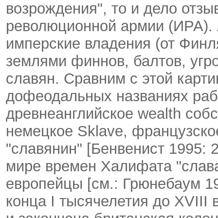
возрождения", то и дело отз
революционной армии (ИРА). 
имперские владения (от Финл
землями финнов, балтов, угр
славян. Сравним с этой карти
дофеодальных названиях раб
древнеанглийское wealth собст
немецкое Sklave, французско
"славянин" [Бенвенист 1995: 
мире времен Халифата "слав
европейцы [см.: Грюнебаум 19
конца I тысячелетия до XVIII