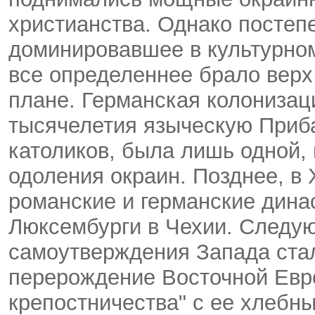
христианства. Однако постеп
доминировавшее в культурном
все определеннее брало верх
плане. Германская колонизац
тысячелетия языческую Приба
католиков, была лишь одной,
одоления окраин. Позднее, в 
романские и германские дина
Люксембурги в Чехии. Следу
самоутверждения Запада стал
перерождение Восточной Евро
крепостничества" с ее хлебн