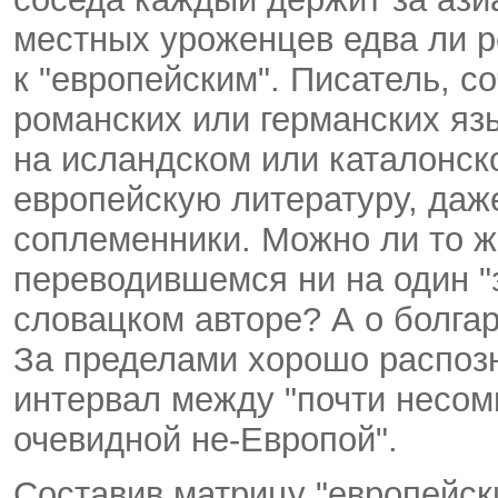
местных уроженцев едва ли р
к "европейским". Писатель, 
романских или германских я
на исландском или каталонск
европейскую литературу, даж
соплеменники. Можно ли то ж
переводившемся ни на один "
словацком авторе? А о болга
За пределами хорошо распоз
интервал между "почти несом
очевидной не-Европой".
Составив матрицу "европейски