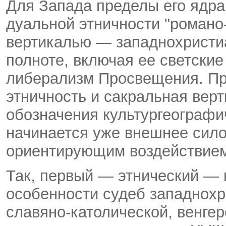
Для Запада пределы его ядра
дуальной этничности "романо
вертикалью — западнохристиа
полноте, включая ее светски
либерализм Просвещения. Пр
этничность и сакральная вер
обозначения культургеографи
начинается уже внешнее сило
ориентирующим воздействием
Так, первый — этнический — 
особенности судеб западнох
славяно-католической, венге