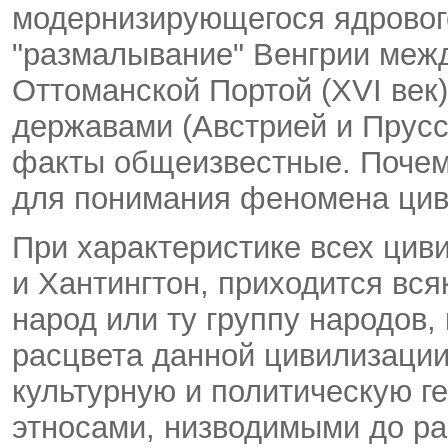
модернизирующегося ядровог
"размалывание" Венгрии межд
Оттоманской Портой (XVI век
державами (Австрией и Прусси
факты общеизвестные. Почему
для понимания феномена ци
При характеристике всех цив
и Хантингтон, приходится вся
народ или ту группу народов,
расцвета данной цивилизаци
культурную и политическую г
этносами, низводимыми до ра