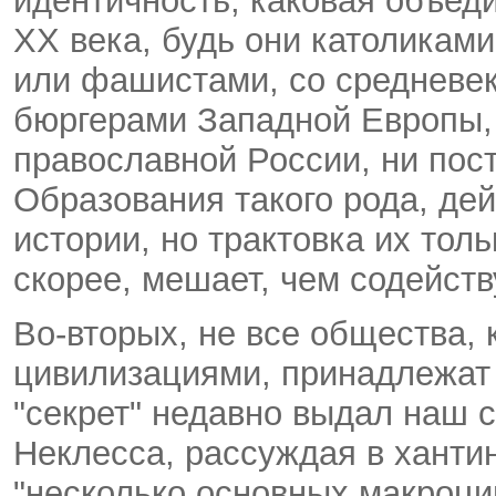
идентичность, каковая объед
ХХ века, будь они католикам
или фашистами, со средневе
бюргерами Западной Европы, 
православной России, ни пос
Образования такого рода, дей
истории, но трактовка их тол
скорее, мешает, чем содейств
Во-вторых, не все общества,
цивилизациями, принадлежат 
"секрет" недавно выдал наш 
Неклесса, рассуждая в хантин
"несколько основных макроци