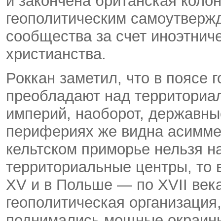
и закончена британская коло
геополитическим самоутверж
сообщества за счет иноэтнич
христианства.
Роккан заметил, что в поясе
преобладают над территориа
империй, наоборот, державны
перифериях же видна асиммет
кельтском приморье нельзя на
территориальные центры, то в
XV и в Польше — по XVII век
геополитическая организация,
поднимались мощные окраинн