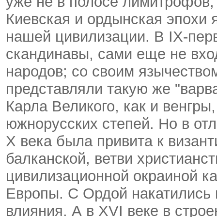
уже не в полосе лимитрофов, 
Киевская и ордынская эпохи
нашей цивилизации. В IX-пер
скандинавы, сами еще не вхо
народов; со своим язычество
представляли такую же "варв
Карла Великого, как и венгры
южнорусских степей. Но в от
Х века была привита к визант
балканской, ветви христианст
цивилизационной окраиной как
Европы. С Ордой накатились 
влияния. А в XVI веке в стро