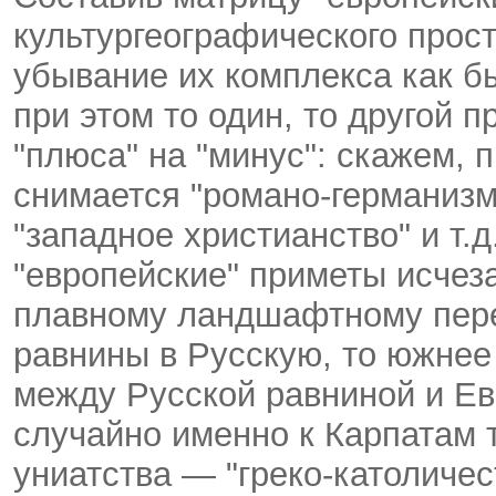
культургеографического прос
убывание их комплекса как бы
при этом то один, то другой п
"плюса" на "минус": скажем, 
снимается "романо-германизм
"западное христианство" и т.д
"европейские" приметы исчеза
плавному ландшафтному пер
равнины в Русскую, то южнее
между Русской равниной и Ев
случайно именно к Карпатам 
униатства — "греко-католичес