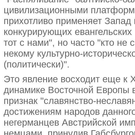
цивилизационными платформа
прихотливо применяет Запад 
конкурирующих евангельских п
тот с нами", но часто "кто не
некому культурно-историческо
(политически)".
Это явление восходит еще к X
динамике Восточной Европы 
признак "славянство-неславя
достижениям народов данного
негерманцев Австрийской имп
немцами, принудив Габсбурго