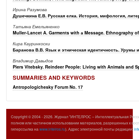
Ирина Разумова
Душечкина Е.В. Русская елка. История, мифология, лите
Татьяна Емельяненко
Muller-Lancet A. Garments with а Message. Ethnography of
Кира Кауринкоски
Баранова В.В. Язык и этническая идентичность. Урумы 
Владимир Давыдов
Piers Vitebsky. Reindeer People: Living with Animals and Spi
SUMMARIES AND KEYWORDS
Antropologichesky Forum No. 17
Copyright © 2004 -
2026. Журнал "ИНТЕЛРОС – Интеллектуальная Росси
полном или частичном использовании материалов, разрешенных к вос
гиперссылка на
www.intelros.ru
). Адрес электронной почты редакции:
int