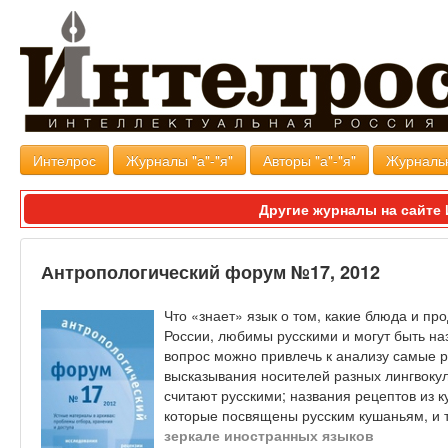
Интелрос
Журналы "а"-"я"
Авторы "а"-"я"
Журналь
Другие журналы на сайт
Антропологический форум №17, 2012
Что «знает» язык о том, какие блюда и пр
России, любимы русскими и могут быть на
вопрос можно привлечь к анализу самые 
высказывания носителей разных лингвокул
считают русскими; названия рецептов из 
которые посвящены русским кушаньям, и 
зеркале иностранных языков