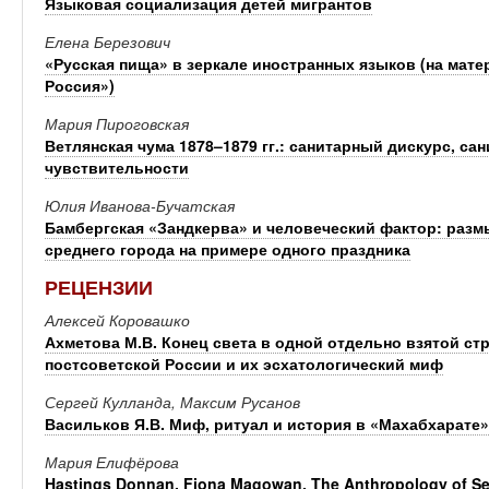
Языковая социализация детей мигрантов
Елена Березович
«Русская пища» в зеркале иностранных языков (на мате
Россия»)
Мария Пироговская
Ветлянская чума 1878–1879 гг.: санитарный дискурс, с
чувствительности
Юлия Иванова-Бучатская
Бамбергская «Зандкерва» и человеческий фактор: раз
среднего города на примере одного праздника
РЕЦЕНЗИИ
Алексей Коровашко
Ахметова М.В. Конец света в одной отдельно взятой ст
постсоветской России и их эсхатологический миф
Сергей Кулланда, Максим Русанов
Васильков Я.В. Миф, ритуал и история в «Махабхарате»
Мария Елифёрова
Hastings Donnan, Fiona Magowan. The Anthropology of S